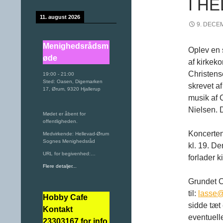
I H
11. august 2026
9. DECE
Menighedsrådsm
Oplev en 
øde
af kirkeko
Christens
19:00
-
21:00
Sted:
Oasen, Digemarken
skrevet af
17, Ørum, 9320 Hjallerup
musik af 
Nielsen. D
Mødet er åbent for
offentligheden.
Koncerten
Medvirkende: Hellevad-Ørum
Sognes Menighedsråd
kl. 19. D
URL for begivenhed:…
forlader k
Flere detaljer...
Grundet C
til:
lasse@
Hobby Cafe
sidde tæt
Kontakt
eventuell
23303167 for info