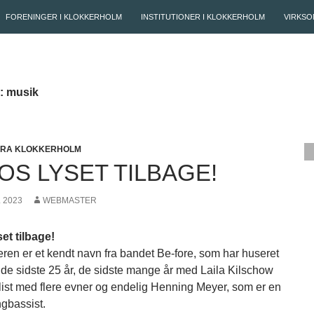
FORENINGER I KLOKKERHOLM
INSTITUTIONER I KLOKKERHOLM
VIRKSO
v: musik
FRA KLOKKERHOLM
 OS LYSET TILBAGE!
L 2023
WEBMASTER
set tilbage!
eren er et kendt navn fra bandet Be-fore, som har huseret
de sidste 25 år, de sidste mange år med Laila Kilschow
ist med flere evner og endelig Henning Meyer, som er en
ngbassist.