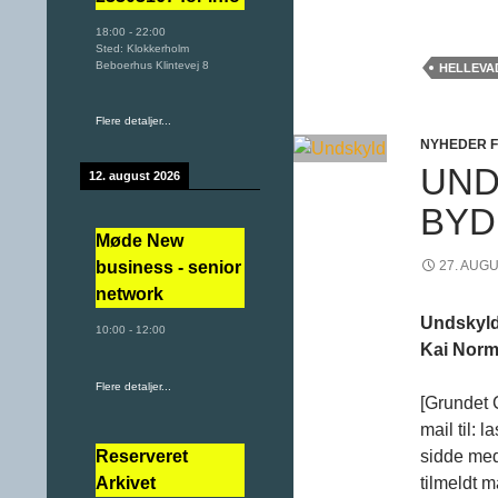
18:00
-
22:00
Sted:
Klokkerholm
Beboerhus Klintevej 8
HELLEVA
Flere detaljer...
NYHEDER 
UND
12. august 2026
BYD
Møde New
27. AUG
business - senior
network
Undskyld
10:00
-
12:00
Kai Norm
Flere detaljer...
[Grundet 
mail til: 
Reserveret
sidde med
Arkivet
tilmeldt m