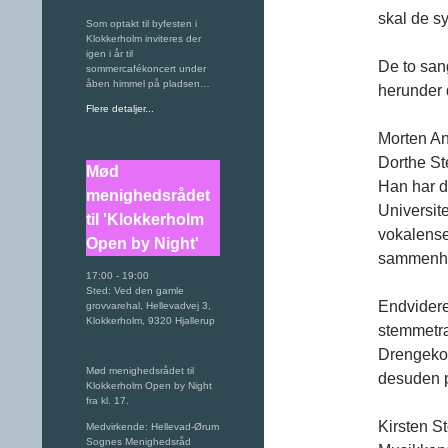
skal de s
Som optakt til byfesten i
Klokkerholm inviteres der
igen i år til
De to san
sommercafékoncert under
åben himmel på pladsen…
herunder 
Flere detaljer...
Morten An
Dorthe St
Mød
Han har d
menighedsrådet
Universite
til 'Klokkerholm
vokalense
Open by Night'
sammenhæn
17:00
-
19:00
Sted:
Ved den gamle
Endvidere
grovvarehal, Hellevadvej 3,
Klokkerholm, 9320 Hjallerup
stemmetræn
Drengekor
Mød menighedsrådet til
desuden p
Klokkerholm Open by Night
fra kl. 17.
Kirsten S
Medvirkende: Hellevad-Ørum
Sognes Menighedsråd