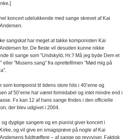
nke.]
hel koncert udelukkende med sange skrevet af Kai
Andersen.
e sangskat har meget at takke komponisten Kai
ndersen for. De fleste vil desuden kunne nikke
de til sange som ”Undskyld, Hr.? Må jeg byde Dem et
” eller ”Musens sang” fra oprettefilmen ”Mød mig på
a”.
 som komponist til tidens store hits i 40’erne og
en af 50’erne har været formidabel og intet mindre end i
sse. Fx kan 12 af hans sange findes i den officielle
on, der blev udgivet i 2004.
 og dygtige sangere og en pianist giver koncert i
Kirke, og vil give en smagsprøve på nogle af Kai
ndersens fuldtræffere – af sange og revyviser. Faktisk