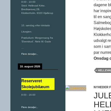
9:00
-
10:00
dagene bl
Sted:
Hellevad Kirke,
Bredkærsvej 2B,
har inspi
Klokkerholm, 9320 Hjallerup
til en sa
Salmeboge
10. søndag efter trinitatis
Højskole
Liturgien:
Klokkerho
Præludium: Morgensang fra
udvalgt r
'Elverskud', Niels W. Gade
som i sam
…
par numre
Flere detaljer...
Onsdag de
10. august 2026
HELLEVA
Reserveret
Skolejubilæum
NYHEDER 
JUL
8:00
-
16:00
HEL
Flere detaljer...