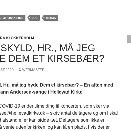
D-ØRUM KIRKE
JUL
MUSIK
FRA KLOKKERHOLM
SKYLD, HR., MÅ JEG
E DEM ET KIRSEBÆR?
UST 2020
WEBMASTER
, Hr., må jeg byde Dem et kirsebær? – En aften med
ann Andersen-sange i Hellevad Kirke
COVID-19 er der tilmelding til koncerten, som sker via
lasse@hellevadkirke.dk – skriv antal deltagere og om I skal
 afstand eller kan sidde tæt. Deltagere som ikke er
å vente udenfor kirken, og kan få en plads, hvis der er