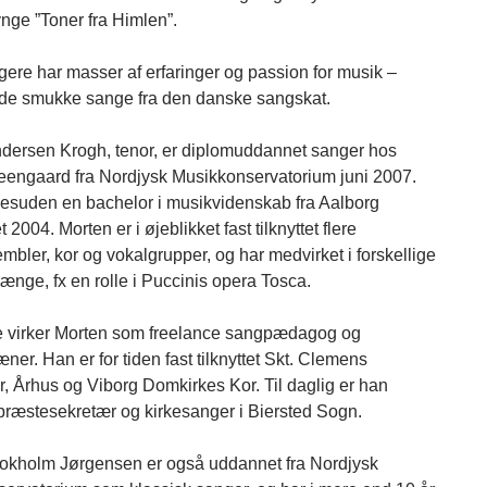
ynge ”Toner fra Himlen”.
gere har masser af erfaringer og passion for musik –
de smukke sange fra den danske sangskat.
dersen Krogh, tenor, er diplomuddannet sanger hos
eengaard fra Nordjysk Musikkonservatorium juni 2007.
esuden en bachelor i musikvidenskab fra Aalborg
t 2004. Morten er i øjeblikket fast tilknyttet flere
mbler, kor og vokalgrupper, og har medvirket i forskellige
ge, fx en rolle i Puccinis opera Tosca.
 virker Morten som freelance sangpædagog og
er. Han er for tiden fast tilknyttet Skt. Clemens
, Århus og Viborg Domkirkes Kor. Til daglig er han
ræstesekretær og kirkesanger i Biersted Sogn.
tokholm Jørgensen er også uddannet fra Nordjysk