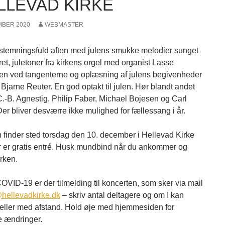
ELLEVAD KIRKE
MBER 2020
WEBMASTER
stemningsfuld aften med julens smukke melodier sunget
ret, juletoner fra kirkens orgel med organist Lasse
en ved tangenterne og oplæsning af julens begivenheder
 Bjarne Reuter. En god optakt til julen. Hør blandt andet
C.-B. Agnestig, Philip Faber, Michael Bojesen og Carl
er bliver desværre ikke mulighed for fællessang i år.
 finder sted torsdag den 10. december i Hellevad Kirke
er er gratis entré. Husk mundbind når du ankommer og
irken.
OVID-19 er der tilmelding til koncerten, som sker via mail
hellevadkirke.dk
– skriv antal deltagere og om I kan
 eller med afstand. Hold øje med hjemmesiden for
e ændringer.