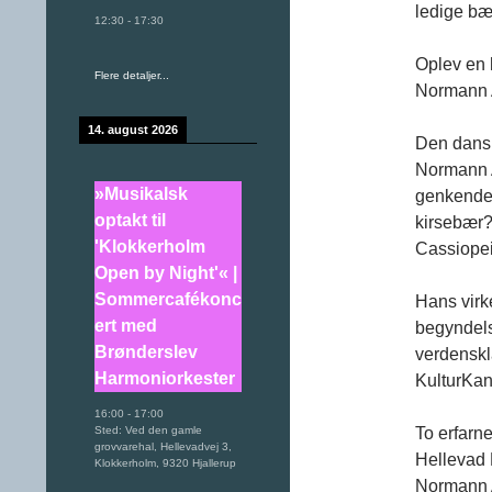
ledige bæ
12:30
-
17:30
Oplev en 
Flere detaljer...
Normann 
14. august 2026
Den dansk
Normann A
»Musikalsk
genkenden
optakt til
kirsebær?
'Klokkerholm
Cassiopei
Open by Night'« |
Sommercafékonc
Hans virke
ert med
begyndels
Brønderslev
verdenskla
Harmoniorkester
KulturKan
16:00
-
17:00
Sted:
Ved den gamle
To erfarne
grovvarehal, Hellevadvej 3,
Hellevad 
Klokkerholm, 9320 Hjallerup
Normann A