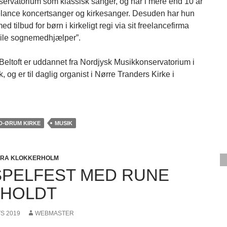
ervatorium som klassisk sanger, og har i mere end 10 år
elance koncertsanger og kirkesanger. Desuden har hun
ed tilbud for børn i kirkeligt regi via sit freelancefirma
ile sognemedhjælper”.
 Beltoft er uddannet fra Nordjysk Musikkonservatorium i
, og er til daglig organist i Nørre Tranders Kirke i
D-ØRUM KIRKE
MUSIK
FRA KLOKKERHOLM
PELFEST MED RUNE
HOLDT
TS 2019
WEBMASTER