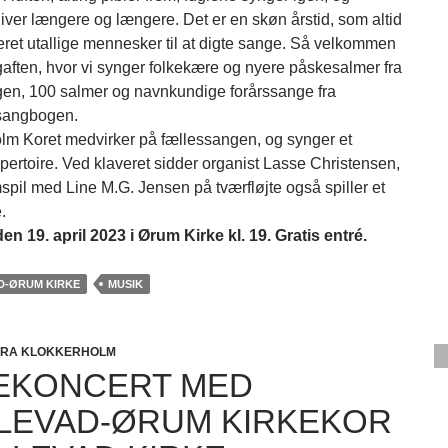
iver længere og længere. Det er en skøn årstid, som altid
reret utallige mennesker til at digte sange. Så velkommen
ngaften, hvor vi synger folkekære og nyere påskesalmer fra
n, 100 salmer og navnkundige forårssange fra
sangbogen.
lm Koret medvirker på fællessangen, og synger et
epertoire. Ved klaveret sidder organist Lasse Christensen,
spil med Line M.G. Jensen på tværfløjte også spiller et
.
n 19. april 2023 i Ørum Kirke kl. 19. Gratis entré.
D-ØRUM KIRKE
MUSIK
FRA KLOKKERHOLM
EKONCERT MED
LEVAD-ØRUM KIRKEKOR