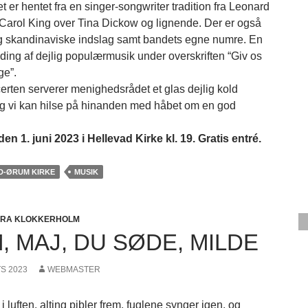
t er hentet fra en singer-songwriter tradition fra Leonard
 Carol King over Tina Dickow og lignende. Der er også
 skandinaviske indslag samt bandets egne numre. En
ding af dejlig populærmusik under overskriften “Giv os
ge”.
certen serverer menighedsrådet et glas dejlig kold
og vi kan hilse på hinanden med håbet om en god
en 1. juni 2023 i Hellevad Kirke kl. 19. Gratis entré.
D-ØRUM KIRKE
MUSIK
FRA KLOKKERHOLM
, MAJ, DU SØDE, MILDE
TS 2023
WEBMASTER
 i luften, alting pibler frem, fuglene synger igen, og