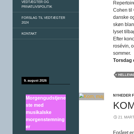
VEDTÆGTER OG
Repertoire
PRIVATLIVSPOLITIK
Cohen til
danske og
FORSLAG TIL VEDTÆGTER
2024
skøn blan
lyset tilba
KONTAKT
Efter kon
rosévin, 
sommer.
Torsdag d
HELLEVA
9. august 2026
NYHEDER 
Morgengudstjene
KOM
ste med
musikalske
21. MAR
morgenstemning
er
Foråret er