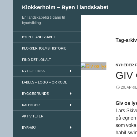
Søg
Klokkerholm – Byen i landskabet
En landskabelig tilgang til
Hop til indhold
byudvikling
BYEN I LANDSKABET
Tag-arki
KLOKKERHOLMS HISTORIE
FIND DET LOKALT
NYHEDER 
NYTIGE LINKS
GIV
LABELS – LOGO – QR KODE
20. APRI
BYGGEGRUNDE
Giv os ly
KALENDER
Lars Skiv
AKTIVITETER
på egnen 
som vokal
BYRHØJ
habil swi