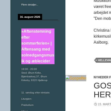
Musikkons
Flere detaljer...
været fre
arbejdet m
16. august 2026
”Den mob
Christina
»Aftenstemning
kirkemusik
efter
Aalborg.
sommerferien« |
Aftensang med
solnedgangsmus
HELLEVA
ik og æblecider
19:00
-
20:00
Sted:
Ørum Kirke,
Bjørnbækvej 37, Ørum
NYHEDER 
Kirkeby, 9320 Hjallerup
GOS
HER
11. søndag efter trinitatis
Liturgien:
15. MAR
Præludium