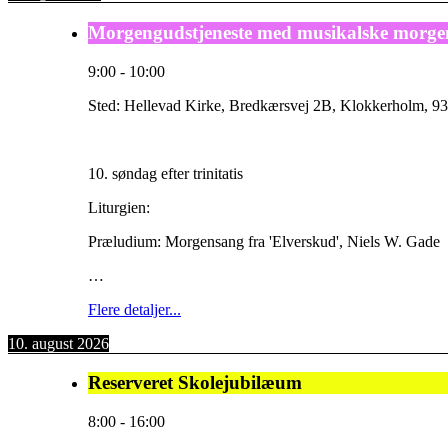
Morgengudstjeneste med musikalske morge
9:00
-
10:00
Sted:
Hellevad Kirke, Bredkærsvej 2B, Klokkerholm, 93
10. søndag efter trinitatis
Liturgien:
Præludium: Morgensang fra 'Elverskud', Niels W. Gade
…
Flere detaljer...
10. august 2026
Reserveret Skolejubilæum
8:00
-
16:00