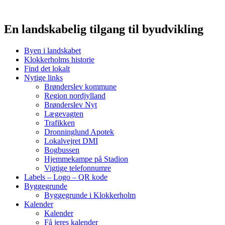
En landskabelig tilgang til byudvikling
Byen i landskabet
Klokkerholms historie
Find det lokalt
Nytige links
Brønderslev kommune
Region nordjylland
Brønderslev Nyt
Lægevagten
Trafikken
Dronninglund Apotek
Lokalvejret DMI
Bogbussen
Hjemmekampe på Stadion
Vigtige telefonnumre
Labels – Logo – QR kode
Byggegrunde
Byggegrunde i Klokkerholm
Kalender
Kalender
Få jeres kalender