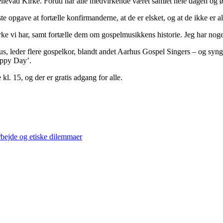
llevad Kirke. Forud har alle medvirkende været samlet hele dagen og ø
te opgave at fortælle konfirmanderne, at de er elsket, og at de ikke er 
ke vi har, samt fortælle dem om gospelmusikkens historie. Jeg har noge
, leder flere gospelkor, blandt andet Aarhus Gospel Singers – og syng
appy Day’.
l. 15, og der er gratis adgang for alle.
ejde og etiske dilemmaer