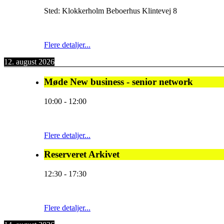
Sted:
Klokkerholm Beboerhus Klintevej 8
Flere detaljer...
12. august 2026
Møde New business - senior network
10:00
-
12:00
Flere detaljer...
Reserveret Arkivet
12:30
-
17:30
Flere detaljer...