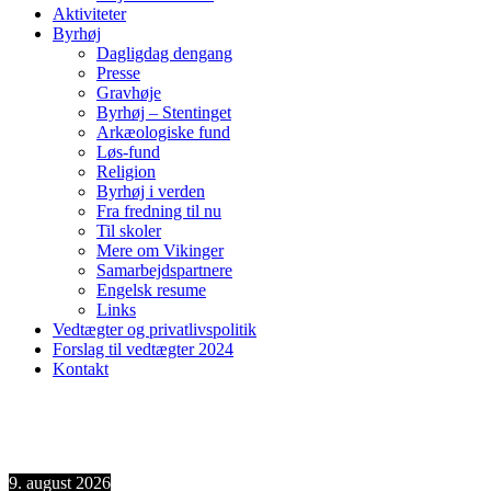
Aktiviteter
Byrhøj
Dagligdag dengang
Presse
Gravhøje
Byrhøj – Stentinget
Arkæologiske fund
Løs-fund
Religion
Byrhøj i verden
Fra fredning til nu
Til skoler
Mere om Vikinger
Samarbejdspartnere
Engelsk resume
Links
Vedtægter og privatlivspolitik
Forslag til vedtægter 2024
Kontakt
9. august 2026