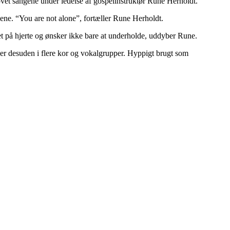
vet sangene under ledelse af gospelinstruktør Rune Herholdt.
alene. “You are not alone”, fortæller Rune Herholdt.
t på hjerte og ønsker ikke bare at underholde, uddyber Rune.
er desuden i flere kor og vokalgrupper. Hyppigt brugt som