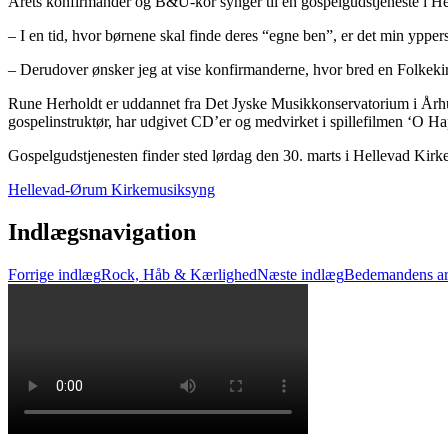
Årets konfirmander og B&U-kor synger til en gospelgudstjeneste i He
– I en tid, hvor børnene skal finde deres “egne ben”, er det min yppers
– Derudover ønsker jeg at vise konfirmanderne, hvor bred en Folkekir
Rune Herholdt er uddannet fra Det Jyske Musikkonservatorium i Århus
gospelinstruktør, har udgivet CD’er og medvirket i spillefilmen ‘O H
Gospelgudstjenesten finder sted lørdag den 30. marts i Hellevad Kirke k
Hellevad-Ørum Kirke
musik
syng
Indlægsnavigation
Forrige indlæg
Rock, Håb & Kærlighed
Næste indlæg
Bedemandens arb