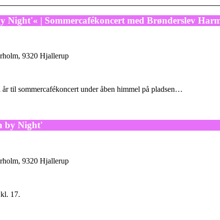
by Night'« | Sommercafékoncert med Brønderslev Harm
rholm, 9320 Hjallerup
n i år til sommercafékoncert under åben himmel på pladsen…
 by Night'
rholm, 9320 Hjallerup
kl. 17.