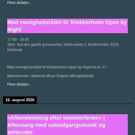
Flere detaljer...
Mød menighedsrådet til 'Klokkerholm Open by
Night'
17:00
-
19:00
Sted:
Ved den gamle grovvarehal, Hellevadvej 3, Klokkerholm, 9320
Hjallerup
Mød menighedsrådet til Klokkerholm Open by Night fra kl. 17.
Medvirkende: Hellevad-Ørum Sognes Menighedsråd
Flere detaljer...
16. august 2026
»Aftenstemning efter sommerferien« |
Aftensang med solnedgangsmusik og
æblecider