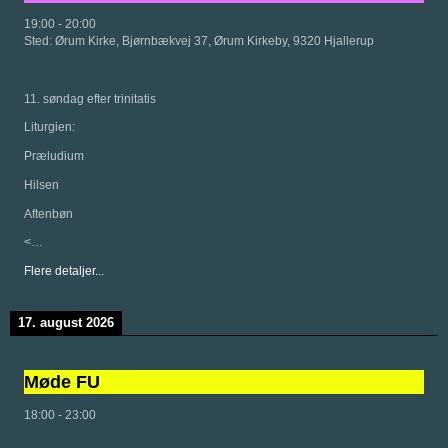
19:00
-
20:00
Sted:
Ørum Kirke, Bjørnbækvej 37, Ørum Kirkeby, 9320 Hjallerup
11. søndag efter trinitatis
Liturgien:
Præludium
Hilsen
Aftenbøn
<…
Flere detaljer...
17. august 2026
Møde FU
18:00
-
23:00