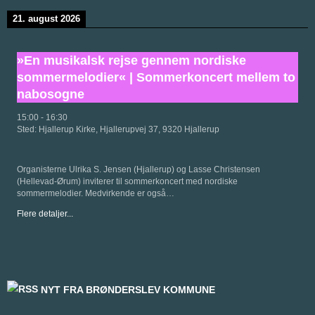
21. august 2026
»En musikalsk rejse gennem nordiske
sommermelodier« | Sommerkoncert mellem to
nabosogne
15:00
-
16:30
Sted:
Hjallerup Kirke, Hjallerupvej 37, 9320 Hjallerup
Organisterne Ulrika S. Jensen (Hjallerup) og Lasse Christensen
(Hellevad-Ørum) inviterer til sommerkoncert med nordiske
sommermelodier. Medvirkende er også…
Flere detaljer...
NYT FRA BRØNDERSLEV KOMMUNE