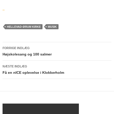
HELLEVAD-ØRUM KIRKE
MUSIK
FORRIGE INDLÆG
Indlægsnavigation
Højskolesang og 100 salmer
NÆSTE INDLÆG
Få en nICE oplevelse i Klokkerholm