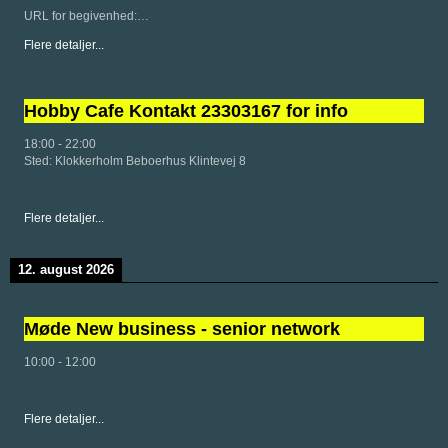
URL for begivenhed:…
Flere detaljer...
Hobby Cafe Kontakt 23303167 for info
18:00
-
22:00
Sted:
Klokkerholm Beboerhus Klintevej 8
Flere detaljer...
12. august 2026
Møde New business - senior network
10:00
-
12:00
Flere detaljer...