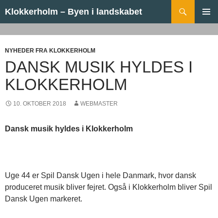
Hop til indhold
Søg
Klokkerholm – Byen i landskabet
PRIMÆ
MENU
NYHEDER FRA KLOKKERHOLM
DANSK MUSIK HYLDES I
KLOKKERHOLM
10. OKTOBER 2018
WEBMASTER
Dansk musik hyldes i Klokkerholm
Uge 44 er Spil Dansk Ugen i hele Danmark, hvor dansk
produceret musik bliver fejret. Også i Klokkerholm bliver Spil
Dansk Ugen markeret.