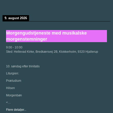
9. august 2026
Morgengudstjeneste med musikalske
morgenstemninger
9:00
-
10:00
Sted:
Hellevad Kirke, Bredkærsvej 2B, Klokkerholm, 9320 Hjallerup
10. søndag efter trinitatis
Liturgien:
Præludium
Hilsen
Morgenbøn
<…
Flere detaljer...