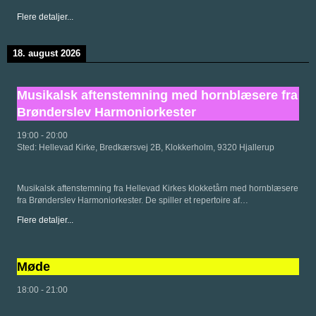
Flere detaljer...
18. august 2026
Musikalsk aftenstemning med hornblæsere fra
Brønderslev Harmoniorkester
19:00
-
20:00
Sted:
Hellevad Kirke, Bredkærsvej 2B, Klokkerholm, 9320 Hjallerup
Musikalsk aftenstemning fra Hellevad Kirkes klokketårn med hornblæsere
fra Brønderslev Harmoniorkester. De spiller et repertoire af…
Flere detaljer...
Møde
18:00
-
21:00