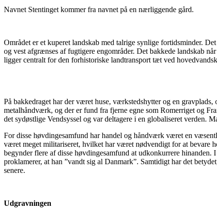
Navnet Stentinget kommer fra navnet på en nærliggende gård.
Området er et kuperet landskab med talrige synlige fortidsminder. De
og vest afgrænses af fugtigere engområder. Det bakkede landskab når op
ligger centralt for den forhistoriske landtransport tæt ved hovedvandsk
På bakkedraget har der været huse, værkstedshytter og en gravplads, og 
metalhåndværk, og der er fund fra fjerne egne som Romerriget og Frank
det sydøstlige Vendsyssel og var deltagere i en globaliseret verden.
For disse høvdingesamfund har handel og håndværk været en væsentlig ø
været meget militariseret, hvilket har været nødvendigt for at bevare
begynder flere af disse høvdingesamfund at udkonkurrere hinanden. I 90
proklamerer, at han ”vandt sig al Danmark”. Samtidigt har det betydet,
senere.
Udgravningen