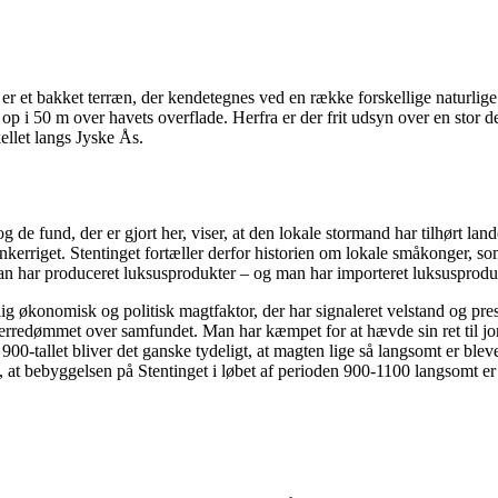
t er et bakket terræn, der kendetegnes ved en række forskellige naturli
 i 50 m over havets overflade. Herfra er der frit udsyn over en stor de
ellet langs Jyske Ås.
de fund, der er gjort her, viser, at den lokale stormand har tilhørt lande
erriget. Stentinget fortæller derfor historien om lokale småkonger, som
 Man har produceret luksusprodukter – og man har importeret luksusprodu
konomisk og politisk magtfaktor, der har signaleret velstand og prestig
 herredømmet over samfundet. Man har kæmpet for at hævde sin ret til j
0-tallet bliver det ganske tydeligt, at magten lige så langsomt er bleve
 at bebyggelsen på Stentinget i løbet af perioden 900-1100 langsomt er 