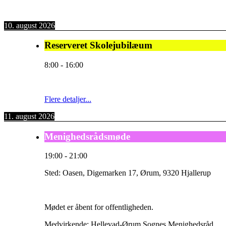
10. august 2026
Reserveret Skolejubilæum
8:00
-
16:00
Flere detaljer...
11. august 2026
Menighedsrådsmøde
19:00
-
21:00
Sted:
Oasen, Digemarken 17, Ørum, 9320 Hjallerup
Mødet er åbent for offentligheden.
Medvirkende: Hellevad-Ørum Sognes Menighedsråd