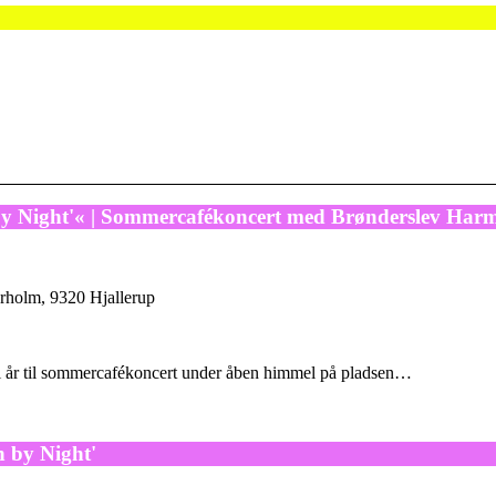
by Night'« | Sommercafékoncert med Brønderslev Harm
rholm, 9320 Hjallerup
n i år til sommercafékoncert under åben himmel på pladsen…
 by Night'