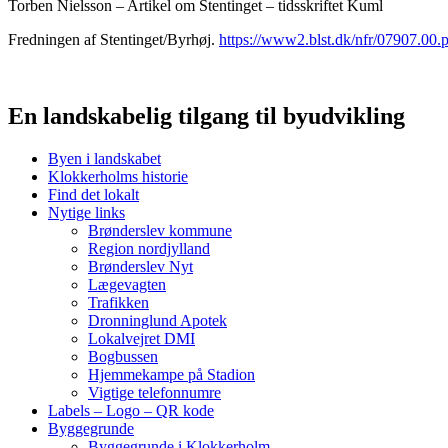
Torben Nielsson – Artikel om Stentinget – tidsskriftet Kuml
Fredningen af Stentinget/Byrhøj.
https://www2.blst.dk/nfr/07907.00.
En landskabelig tilgang til byudvikling
Byen i landskabet
Klokkerholms historie
Find det lokalt
Nytige links
Brønderslev kommune
Region nordjylland
Brønderslev Nyt
Lægevagten
Trafikken
Dronninglund Apotek
Lokalvejret DMI
Bogbussen
Hjemmekampe på Stadion
Vigtige telefonnumre
Labels – Logo – QR kode
Byggegrunde
Byggegrunde i Klokkerholm