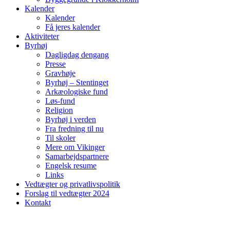
Kalender
Kalender
Få jeres kalender
Aktiviteter
Byrhøj
Dagligdag dengang
Presse
Gravhøje
Byrhøj – Stentinget
Arkæologiske fund
Løs-fund
Religion
Byrhøj i verden
Fra fredning til nu
Til skoler
Mere om Vikinger
Samarbejdspartnere
Engelsk resume
Links
Vedtægter og privatlivspolitik
Forslag til vedtægter 2024
Kontakt