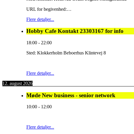
URL for begivenhed:…
Flere detaljer...
Hobby Cafe Kontakt 23303167 for info
18:00
-
22:00
Sted:
Klokkerholm Beboerhus Klintevej 8
Flere detaljer...
12. august 2026
Møde New business - senior network
10:00
-
12:00
Flere detaljer...