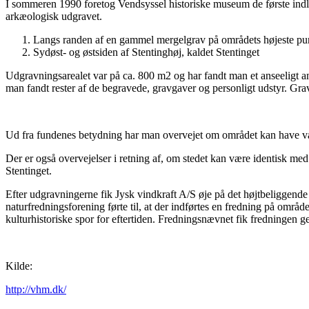
I sommeren 1990 foretog Vendsyssel historiske museum de første indled
arkæologisk udgravet.
Langs randen af en gammel mergelgrav på områdets højeste pun
Sydøst- og østsiden af Stentinghøj, kaldet Stentinget
Udgravningsarealet var på ca. 800 m2 og har fandt man et anseeligt a
man fandt rester af de begravede, gravgaver og personligt udstyr. Grav
Ud fra fundenes betydning har man overvejet om området kan have vær
Der er også overvejelser i retning af, om stedet kan være identisk m
Stentinget.
Efter udgravningerne fik Jysk vindkraft A/S øje på det højtbeliggende
naturfredningsforening førte til, at der indførtes en fredning på områd
kulturhistoriske spor for eftertiden. Fredningsnævnet fik fredningen 
Kilde:
http://vhm.dk/