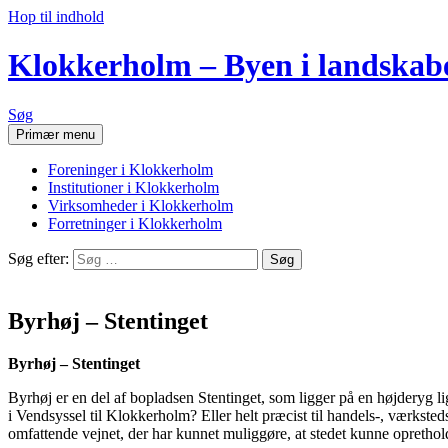
Hop til indhold
Klokkerholm – Byen i landskab
Søg
Primær menu
Foreninger i Klokkerholm
Institutioner i Klokkerholm
Virksomheder i Klokkerholm
Forretninger i Klokkerholm
Søg efter:
Byrhøj – Stentinget
Byrhøj – Stentinget
Byrhøj er en del af bopladsen Stentinget, som ligger på en højderyg li
i Vendsyssel til Klokkerholm? Eller helt præcist til handels-, værksted
omfattende vejnet, der har kunnet muliggøre, at stedet kunne oprethol