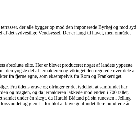
ge terrasser, der alle bygger op mod den imponerede Byrhøj og mod syd
l af det sydvestlige Vendsyssel. Der er langt til havet, men området
ts absolutte elite. Her er blevet produceret noget af landets ypperste
 i den yngste del af jernalderen og vikingetiden regerede over dele af
kter fra fjerne egne, som eksempelvis fra Rom og Frankerriget.
e. Fra tidens grave og ofringer er det tydeligt, at samfundet har
orden og magten, og da jernalderen lakkede mod enden i 700-tallet,
t samlet under én slægt, da Harald Blåtand på sin runesten i Jelling
forsvundet og glemt – for blot at blive genfundet flere hundrede år