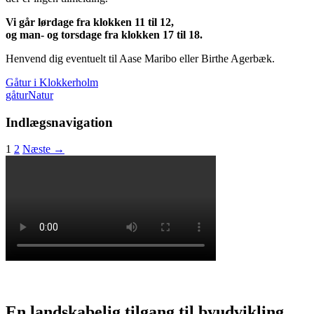
Vi går lørdage fra klokken 11 til 12,
og man- og torsdage fra klokken 17 til 18.
Henvend dig eventuelt til Aase Maribo eller Birthe Agerbæk.
Gåtur i Klokkerholm
gåtur
Natur
Indlægsnavigation
1
2
Næste →
En landskabelig tilgang til byudvikling