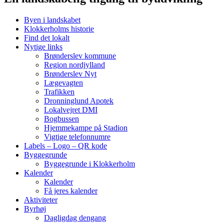
Byen i landskabet
Klokkerholms historie
Find det lokalt
Nytige links
Brønderslev kommune
Region nordjylland
Brønderslev Nyt
Lægevagten
Trafikken
Dronninglund Apotek
Lokalvejret DMI
Bogbussen
Hjemmekampe på Stadion
Vigtige telefonnumre
Labels – Logo – QR kode
Byggegrunde
Byggegrunde i Klokkerholm
Kalender
Kalender
Få jeres kalender
Aktiviteter
Byrhøj
Dagligdag dengang