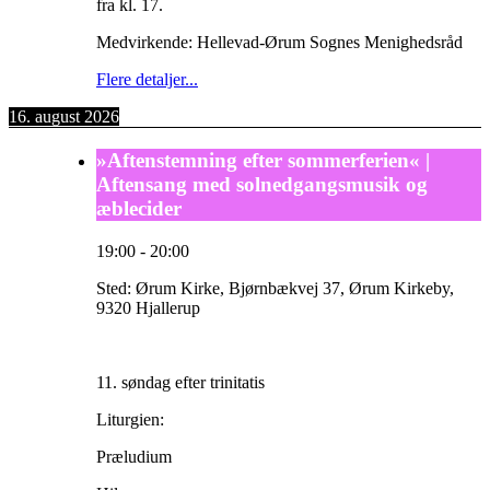
fra kl. 17.
Medvirkende: Hellevad-Ørum Sognes Menighedsråd
Flere detaljer...
16. august 2026
»Aftenstemning efter sommerferien« |
Aftensang med solnedgangsmusik og
æblecider
19:00
-
20:00
Sted:
Ørum Kirke, Bjørnbækvej 37, Ørum Kirkeby,
9320 Hjallerup
11. søndag efter trinitatis
Liturgien:
Præludium