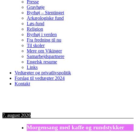
Presse
Gravhøje
Byrhøj – Stentinget
Arkæologiske fund
Løs-fund
Religion
Byrhøj i verden
Fra fredning til nu
Til skoler
Mere om Vikinger
Samarbejdspartnere
Engelsk resume
Links
Vedtægter og privatlivspolitik
Forslag til vedtægter 2024
Kontakt
7. august 2026
Morgensang med kaffe og rundstykker