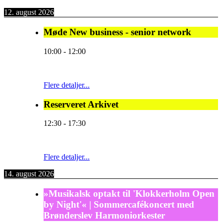
12. august 2026
Møde New business - senior network
10:00
-
12:00
Flere detaljer...
Reserveret Arkivet
12:30
-
17:30
Flere detaljer...
14. august 2026
»Musikalsk optakt til 'Klokkerholm Open
by Night'« | Sommercafékoncert med
Brønderslev Harmoniorkester