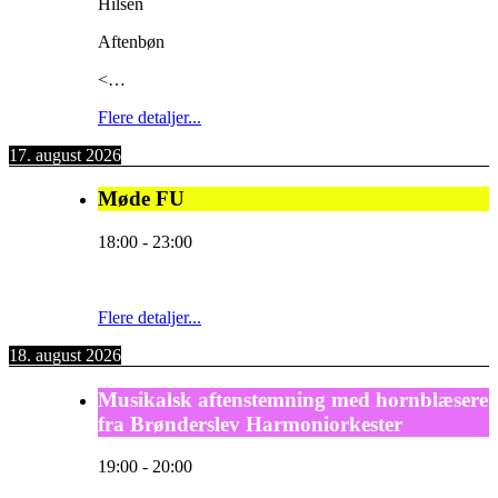
Hilsen
Aftenbøn
<…
Flere detaljer...
17. august 2026
Møde FU
18:00
-
23:00
Flere detaljer...
18. august 2026
Musikalsk aftenstemning med hornblæsere
fra Brønderslev Harmoniorkester
19:00
-
20:00