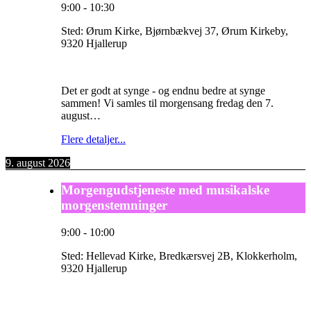
9:00
-
10:30
Sted:
Ørum Kirke, Bjørnbækvej 37, Ørum Kirkeby,
9320 Hjallerup
Det er godt at synge - og endnu bedre at synge
sammen! Vi samles til morgensang fredag den 7.
august…
Flere detaljer...
9. august 2026
Morgengudstjeneste med musikalske
morgenstemninger
9:00
-
10:00
Sted:
Hellevad Kirke, Bredkærsvej 2B, Klokkerholm,
9320 Hjallerup