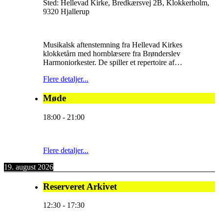
Sted:
Hellevad Kirke, Bredkærsvej 2B, Klokkerholm,
9320 Hjallerup
Musikalsk aftenstemning fra Hellevad Kirkes
klokketårn med hornblæsere fra Brønderslev
Harmoniorkester. De spiller et repertoire af…
Flere detaljer...
Møde
18:00
-
21:00
Flere detaljer...
19. august 2026
Reserveret Arkivet
12:30
-
17:30