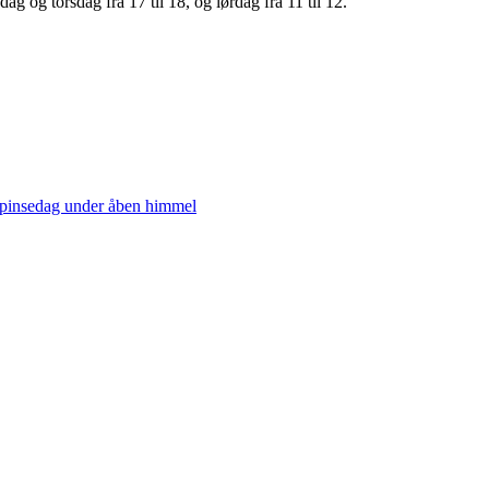
 og torsdag fra 17 til 18, og lørdag fra 11 til 12.
pinsedag under åben himmel