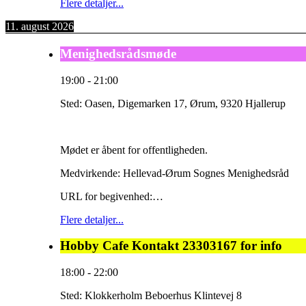
Flere detaljer...
11. august 2026
Menighedsrådsmøde
19:00
-
21:00
Sted:
Oasen, Digemarken 17, Ørum, 9320 Hjallerup
Mødet er åbent for offentligheden.
Medvirkende: Hellevad-Ørum Sognes Menighedsråd
URL for begivenhed:…
Flere detaljer...
Hobby Cafe Kontakt 23303167 for info
18:00
-
22:00
Sted:
Klokkerholm Beboerhus Klintevej 8