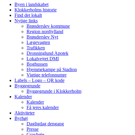
Byen i landskabet
Klokkerholms historie
Find det lokalt
Nytige links
Brønderslev kommune
Region nordjylland
Brønderslev Nyt
Lægevagten
Trafikken
Dronninglund Apotek
Lokalvejret DMI
Bogbussen
Hjemmekampe på Stadion
Vigtige telefonnumre
Labels – Logo – QR kode
Byggegrunde
Byggegrunde i Klokkerholm
Kalender
Kalender
Få jeres kalender
Aktiviteter
Byrhøj
Dagligdag dengang
Presse
Gravhøje