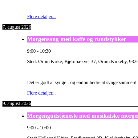
Flere detaljer...
7. august 2026
Morgensang med kaffe og rundstykker
9:00
-
10:30
Sted:
Ørum Kirke, Bjørnbækvej 37, Ørum Kirkeby, 9320
Det er godt at synge - og endnu bedre at synge sammen!
Flere detaljer...
9. august 2026
Morgengudstjeneste med musikalske morge
9:00
-
10:00