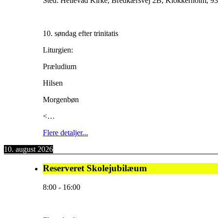
Sted:
Hellevad Kirke, Bredkærsvej 2B, Klokkerholm, 93
10. søndag efter trinitatis
Liturgien:
Præludium
Hilsen
Morgenbøn
<…
Flere detaljer...
10. august 2026
Reserveret Skolejubilæum
8:00
-
16:00