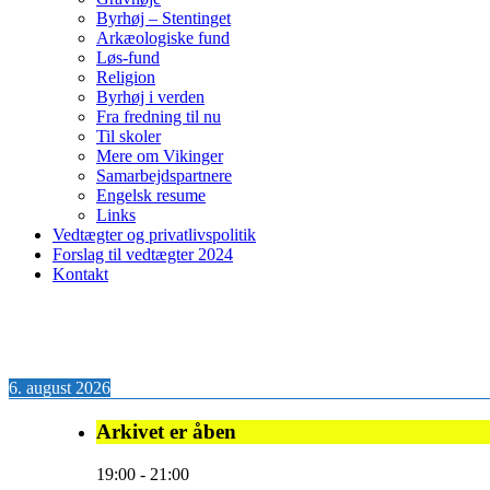
Byrhøj – Stentinget
Arkæologiske fund
Løs-fund
Religion
Byrhøj i verden
Fra fredning til nu
Til skoler
Mere om Vikinger
Samarbejdspartnere
Engelsk resume
Links
Vedtægter og privatlivspolitik
Forslag til vedtægter 2024
Kontakt
6. august 2026
Arkivet er åben
19:00
-
21:00