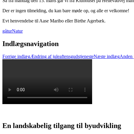
Så fra mandag den 15. marts går vi fra Klubhuset på Hellevadvej mandag
Der er ingen tilmelding, du kan bare møde op, og alle er velkomne!
Evt henvendelse til Aase Maribo eller Birthe Agerbæk.
gåtur
Natur
Indlægsnavigation
Forrige indlæg
Ændring af juleaftensgudstjeneste
Næste indlæg
Anden 
En landskabelig tilgang til byudvikling