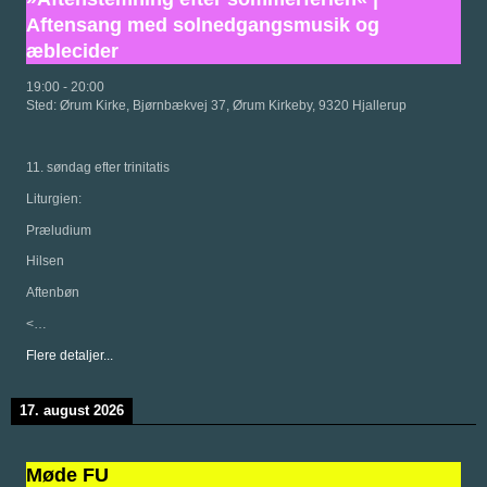
Aftensang med solnedgangsmusik og
æblecider
19:00
-
20:00
Sted:
Ørum Kirke, Bjørnbækvej 37, Ørum Kirkeby, 9320 Hjallerup
11. søndag efter trinitatis
Liturgien:
Præludium
Hilsen
Aftenbøn
<…
Flere detaljer...
17. august 2026
Møde FU