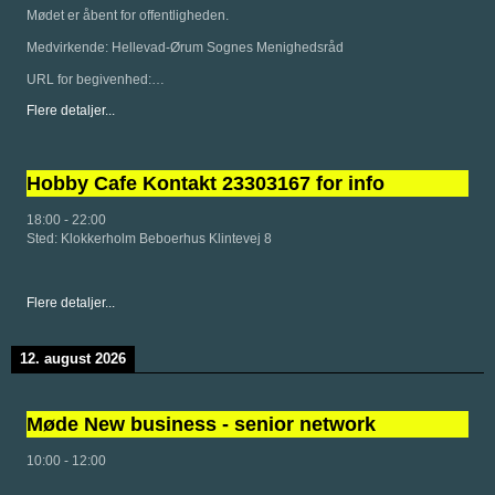
Mødet er åbent for offentligheden.
Medvirkende: Hellevad-Ørum Sognes Menighedsråd
URL for begivenhed:…
Flere detaljer...
Hobby Cafe Kontakt 23303167 for info
18:00
-
22:00
Sted:
Klokkerholm Beboerhus Klintevej 8
Flere detaljer...
12. august 2026
Møde New business - senior network
10:00
-
12:00