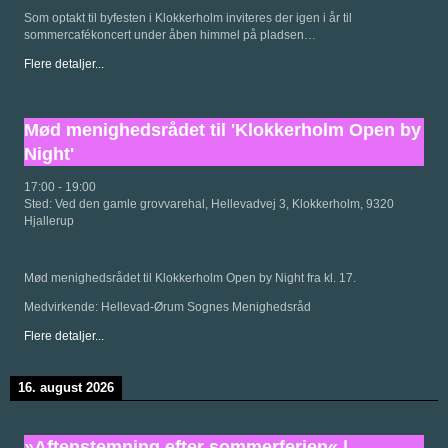
Som optakt til byfesten i Klokkerholm inviteres der igen i år til
sommercafékoncert under åben himmel på pladsen…
Flere detaljer...
Mød menighedsrådet til 'Klokkerholm Open by
Night'
17:00
-
19:00
Sted:
Ved den gamle grovvarehal, Hellevadvej 3, Klokkerholm, 9320
Hjallerup
Mød menighedsrådet til Klokkerholm Open by Night fra kl. 17.
Medvirkende: Hellevad-Ørum Sognes Menighedsråd
Flere detaljer...
16. august 2026
»Aftenstemning efter sommerferien« |