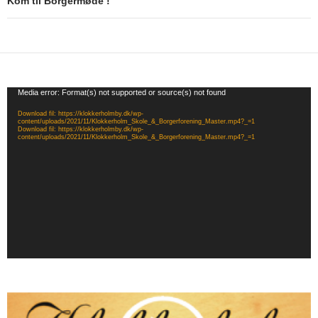
Kom til Borgermøde !
Videoafspiller
Media error: Format(s) not supported or source(s) not found
Download fil: https://klokkerholmby.dk/wp-
content/uploads/2021/11/Klokkerholm_Skole_&_Borgerforening_Master.mp4?_=1
Download fil: https://klokkerholmby.dk/wp-
content/uploads/2021/11/Klokkerholm_Skole_&_Borgerforening_Master.mp4?_=1