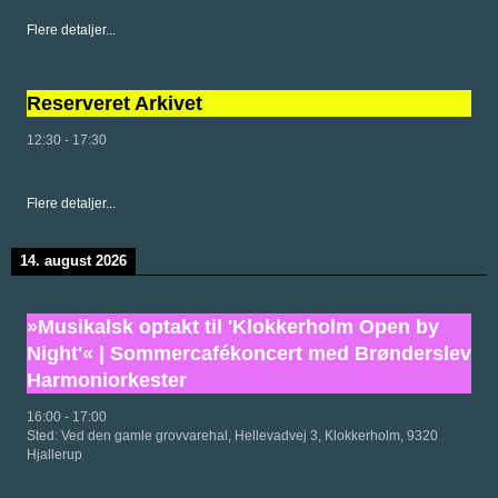
Flere detaljer...
Reserveret Arkivet
12:30
-
17:30
Flere detaljer...
14. august 2026
»Musikalsk optakt til 'Klokkerholm Open by
Night'« | Sommercafékoncert med Brønderslev
Harmoniorkester
16:00
-
17:00
Sted:
Ved den gamle grovvarehal, Hellevadvej 3, Klokkerholm, 9320
Hjallerup