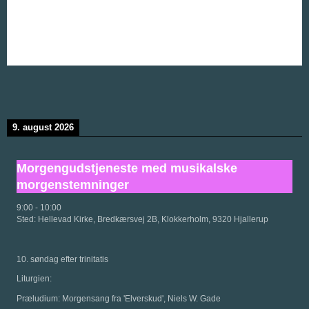
9. august 2026
Morgengudstjeneste med musikalske
morgenstemninger
9:00
-
10:00
Sted:
Hellevad Kirke, Bredkærsvej 2B, Klokkerholm, 9320 Hjallerup
10. søndag efter trinitatis
Liturgien:
Præludium: Morgensang fra 'Elverskud', Niels W. Gade