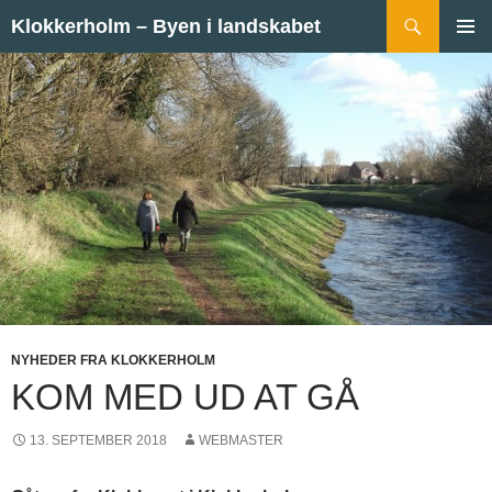
Hop til indhold
Søg
Klokkerholm – Byen i landskabet
PRIMÆ
MENU
NYHEDER FRA KLOKKERHOLM
KOM MED UD AT GÅ
13. SEPTEMBER 2018
WEBMASTER