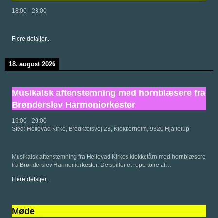
18:00
-
23:00
Flere detaljer...
18. august 2026
Musikalsk aftenstemning med hornblæsere fra
Brønderslev Harmoniorkester
19:00
-
20:00
Sted:
Hellevad Kirke, Bredkærsvej 2B, Klokkerholm, 9320 Hjallerup
Musikalsk aftenstemning fra Hellevad Kirkes klokketårn med hornblæsere
fra Brønderslev Harmoniorkester. De spiller et repertoire af…
Flere detaljer...
Møde