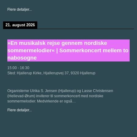
Flere detaljer...
21. august 2026
»En musikalsk rejse gennem nordiske
sommermelodier« | Sommerkoncert mellem to
nabosogne
15:00
-
16:30
Sted:
Hjallerup Kirke, Hjallerupvej 37, 9320 Hjallerup
Organisterne Ulrika S. Jensen (Hjallerup) og Lasse Christensen
(Hellevad-Ørum) inviterer til sommerkoncert med nordiske
sommermelodier. Medvirkende er også…
Flere detaljer...