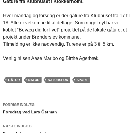
Gåture fra Klubhuset i Klokkerholm.
Hver mandag og torsdag er der gåture fra Klubhuset fra 17 til
18. Alle er velkomne til at deltage! Som noget nyt har vi
koblet "Bevæg dig for livet" projektet på de lokale gåture, et
projekt under Brønderslev kommune.
Tilmelding er ikke nødvendig. Turene er på 3 til 5 km.
Venlig hilsen Aase Maribo og Birthe Agerbæk.
GÅTUR
NATUR
NATURSPOR
SPORT
FORRIGE INDLÆG
Indlægsnavigation
Foredrag ved Lars Östman
NÆSTE INDLÆG