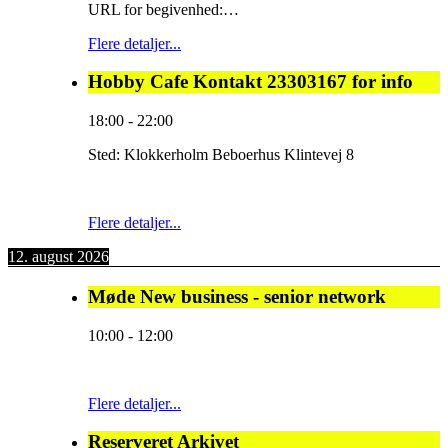
URL for begivenhed:…
Flere detaljer...
Hobby Cafe Kontakt 23303167 for info
18:00
-
22:00
Sted:
Klokkerholm Beboerhus Klintevej 8
Flere detaljer...
12. august 2026
Møde New business - senior network
10:00
-
12:00
Flere detaljer...
Reserveret Arkivet