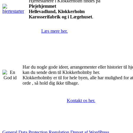
Hjertestartere i Klokkerholm findes på
Plejehjemmet
Hellevadlund, Klokkerholm
Karosserifabrik og i Lægehuset
.
Læs mere her.
Har du nogle gode ideer, arrangementer eller historier til 
kan du sende dem til Klokkerholmby her.
Klokkerholmby er til for hele byen, alle har mulighed for a
orde , så hold dig ikke tilbage.
Kontakt os her.
General Data Protection Regulation
Drevet af WordPress