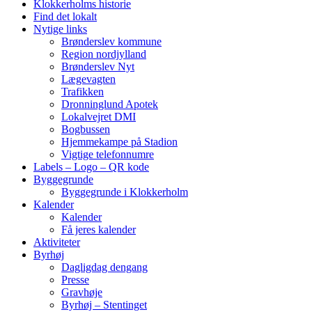
Klokkerholms historie
Find det lokalt
Nytige links
Brønderslev kommune
Region nordjylland
Brønderslev Nyt
Lægevagten
Trafikken
Dronninglund Apotek
Lokalvejret DMI
Bogbussen
Hjemmekampe på Stadion
Vigtige telefonnumre
Labels – Logo – QR kode
Byggegrunde
Byggegrunde i Klokkerholm
Kalender
Kalender
Få jeres kalender
Aktiviteter
Byrhøj
Dagligdag dengang
Presse
Gravhøje
Byrhøj – Stentinget