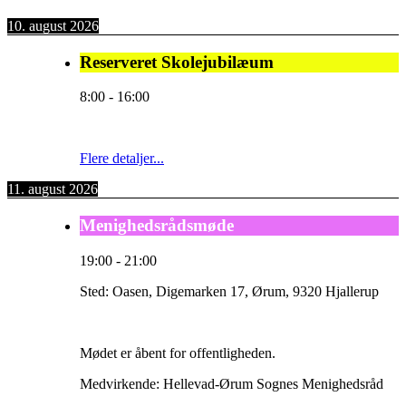
10. august 2026
Reserveret Skolejubilæum
8:00
-
16:00
Flere detaljer...
11. august 2026
Menighedsrådsmøde
19:00
-
21:00
Sted:
Oasen, Digemarken 17, Ørum, 9320 Hjallerup
Mødet er åbent for offentligheden.
Medvirkende: Hellevad-Ørum Sognes Menighedsråd