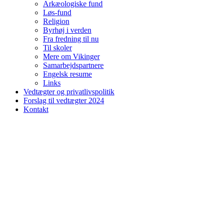
Arkæologiske fund
Løs-fund
Religion
Byrhøj i verden
Fra fredning til nu
Til skoler
Mere om Vikinger
Samarbejdspartnere
Engelsk resume
Links
Vedtægter og privatlivspolitik
Forslag til vedtægter 2024
Kontakt