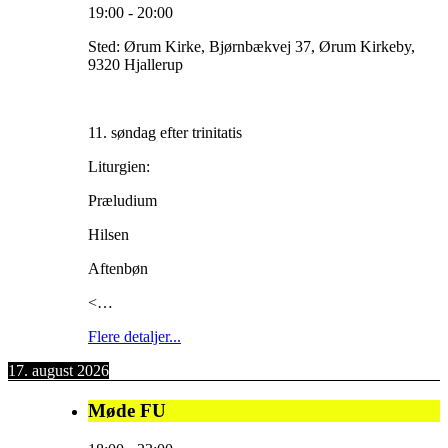
19:00
-
20:00
Sted:
Ørum Kirke, Bjørnbækvej 37, Ørum Kirkeby,
9320 Hjallerup
11. søndag efter trinitatis
Liturgien:
Præludium
Hilsen
Aftenbøn
<…
Flere detaljer...
17. august 2026
Møde FU