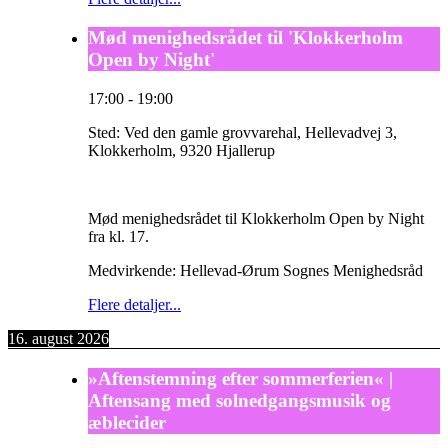
Mød menighedsrådet til 'Klokkerholm
Open by Night'
17:00
-
19:00
Sted:
Ved den gamle grovvarehal, Hellevadvej 3,
Klokkerholm, 9320 Hjallerup
Mød menighedsrådet til Klokkerholm Open by Night
fra kl. 17.
Medvirkende: Hellevad-Ørum Sognes Menighedsråd
Flere detaljer...
16. august 2026
»Aftenstemning efter sommerferien« |
Aftensang med solnedgangsmusik og
æblecider