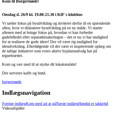
Kom til
Borgermøde!
Onsdag d. 26/9 kl. 19.00-21.30 i KIF´s klubhus
Vi sætter fokus på byudvikling og inviterer derfor til en spændende
aften, hvor vi diskuterer byudvikling på en ny måde. Vi starter
aftenen med at bringe fokus på, hvordan vi kan forbedre
gadebilledet efter separatkloakeringen – det er nu vi har mulighed
for at realisere de gode ideer! Der vil være rig mulighed for
ideudveksling. Efterfølgende vil der være et inspirerende oplæg om
de talrige initiativer som vores aktive byplansudvalg har på
tegnebrættet.
Kom og vær med til at styrke dit lokalområde!
Der serveres kaffe og brød.
borgermøde
Indlægsnavigation
Forrige indlæg
Kom med ud at gå
Næste indlæg
Høsttid er takketid
Videoafspiller