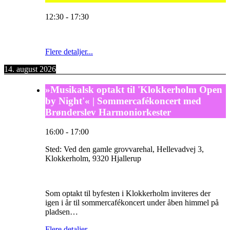
12:30
-
17:30
Flere detaljer...
14. august 2026
»Musikalsk optakt til 'Klokkerholm Open
by Night'« | Sommercafékoncert med
Brønderslev Harmoniorkester
16:00
-
17:00
Sted:
Ved den gamle grovvarehal, Hellevadvej 3,
Klokkerholm, 9320 Hjallerup
Som optakt til byfesten i Klokkerholm inviteres der
igen i år til sommercafékoncert under åben himmel på
pladsen…
Flere detaljer...