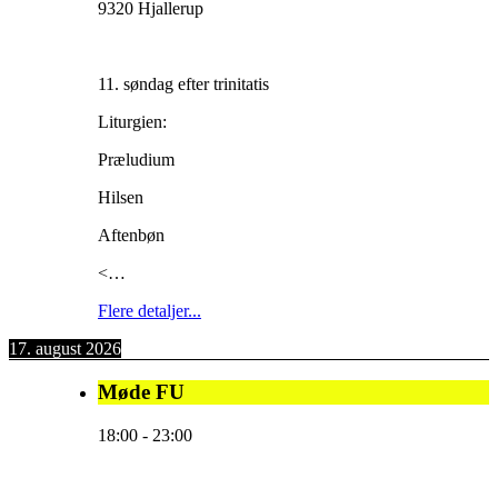
9320 Hjallerup
11. søndag efter trinitatis
Liturgien:
Præludium
Hilsen
Aftenbøn
<…
Flere detaljer...
17. august 2026
Møde FU
18:00
-
23:00