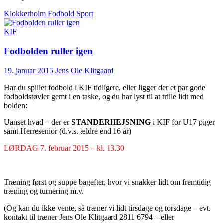
Klokkerholm Fodbold Sport
KIF
Fodbolden ruller igen
19. januar 2015
Jens Ole Klitgaard
Har du spillet fodbold i KIF tidligere, eller ligger der et par gode
fodboldstøvler gemt i en taske, og du har lyst til at trille lidt med
bolden:
Uanset hvad – der er
STANDERHEJSNING
i KIF for U17 piger
samt Herresenior (d.v.s. ældre end 16 år)
LØRDAG 7. februar 2015 – kl. 13.30
Træning først og suppe bagefter, hvor vi snakker lidt om fremtidig
træning og turnering m.v.
(Og kan du ikke vente, så træner vi lidt tirsdage og torsdage – evt.
kontakt til træner Jens Ole Klitgaard 2811 6794 – eller