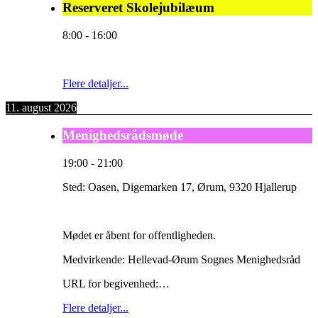
Reserveret Skolejubilæum
8:00
-
16:00
Flere detaljer...
11. august 2026
Menighedsrådsmøde
19:00
-
21:00
Sted:
Oasen, Digemarken 17, Ørum, 9320 Hjallerup
Mødet er åbent for offentligheden.
Medvirkende: Hellevad-Ørum Sognes Menighedsråd
URL for begivenhed:…
Flere detaljer...