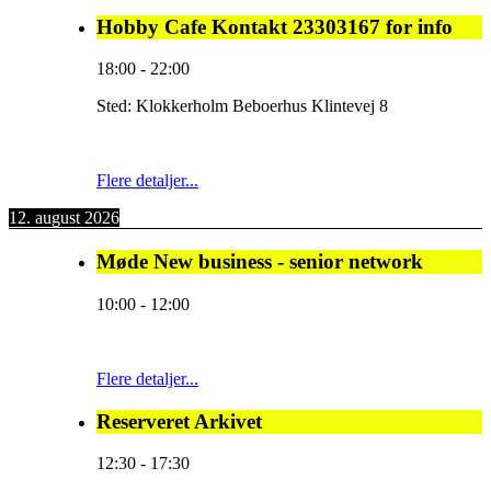
Hobby Cafe Kontakt 23303167 for info
18:00
-
22:00
Sted:
Klokkerholm Beboerhus Klintevej 8
Flere detaljer...
12. august 2026
Møde New business - senior network
10:00
-
12:00
Flere detaljer...
Reserveret Arkivet
12:30
-
17:30