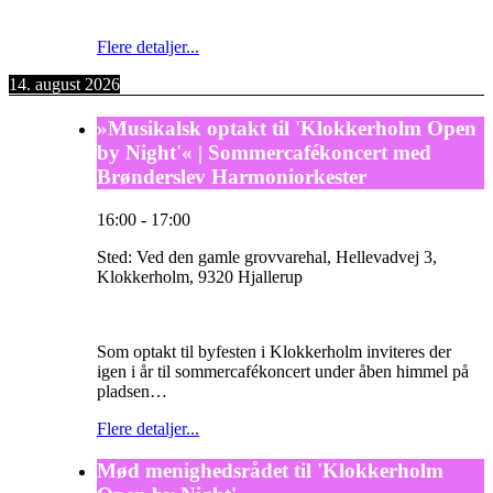
Flere detaljer...
14. august 2026
»Musikalsk optakt til 'Klokkerholm Open
by Night'« | Sommercafékoncert med
Brønderslev Harmoniorkester
16:00
-
17:00
Sted:
Ved den gamle grovvarehal, Hellevadvej 3,
Klokkerholm, 9320 Hjallerup
Som optakt til byfesten i Klokkerholm inviteres der
igen i år til sommercafékoncert under åben himmel på
pladsen…
Flere detaljer...
Mød menighedsrådet til 'Klokkerholm