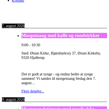
Kontakt
7. august 2026
Morgensang med kaffe og rundstykker
9:00
-
10:30
Sted:
Ørum Kirke, Bjørnbækvej 37, Ørum Kirkeby,
9320 Hjallerup
Det er godt at synge - og endnu bedre at synge
sammen! Vi samles til morgensang fredag den 7.
august…
Flere detaljer...
9. august 2026
Morgengudstjeneste med musikalske