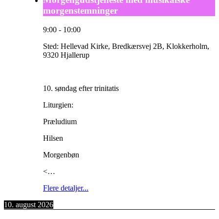
morgenstemninger
9:00
-
10:00
Sted:
Hellevad Kirke, Bredkærsvej 2B, Klokkerholm,
9320 Hjallerup
10. søndag efter trinitatis
Liturgien:
Præludium
Hilsen
Morgenbøn
<…
Flere detaljer...
10. august 2026