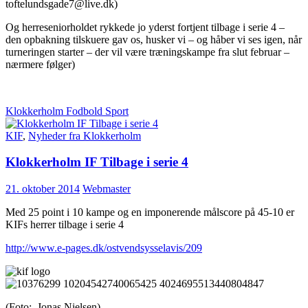
toftelundsgade7@live.dk)
Og herreseniorholdet rykkede jo yderst fortjent tilbage i serie 4 –
den opbakning tilskuere gav os, husker vi – og håber vi ses igen, når
turneringen starter – der vil være træningskampe fra slut februar –
nærmere følger)
Klokkerholm Fodbold Sport
KIF
,
Nyheder fra Klokkerholm
Klokkerholm IF Tilbage i serie 4
21. oktober 2014
Webmaster
Med 25 point i 10 kampe og en imponerende målscore på 45-10 er
KIFs herrer tilbage i serie 4
http://www.e-pages.dk/ostvendsysselavis/209
(Foto: Jonas Nielsen)