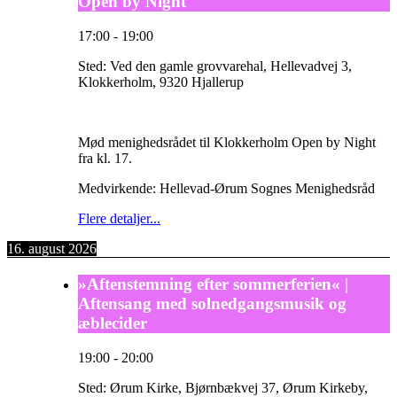
Open by Night'
17:00
-
19:00
Sted:
Ved den gamle grovvarehal, Hellevadvej 3,
Klokkerholm, 9320 Hjallerup
Mød menighedsrådet til Klokkerholm Open by Night
fra kl. 17.
Medvirkende: Hellevad-Ørum Sognes Menighedsråd
Flere detaljer...
16. august 2026
»Aftenstemning efter sommerferien« |
Aftensang med solnedgangsmusik og
æblecider
19:00
-
20:00
Sted:
Ørum Kirke, Bjørnbækvej 37, Ørum Kirkeby,