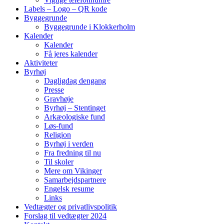
Labels – Logo – QR kode
Byggegrunde
Byggegrunde i Klokkerholm
Kalender
Kalender
Få jeres kalender
Aktiviteter
Byrhøj
Dagligdag dengang
Presse
Gravhøje
Byrhøj – Stentinget
Arkæologiske fund
Løs-fund
Religion
Byrhøj i verden
Fra fredning til nu
Til skoler
Mere om Vikinger
Samarbejdspartnere
Engelsk resume
Links
Vedtægter og privatlivspolitik
Forslag til vedtægter 2024