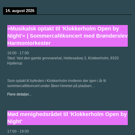
14. august 2026
»Musikalsk optakt til 'Klokkerholm Open by
Night'« | Sommercafékoncert med Brønderslev
Harmoniorkester
16:00
-
17:00
Sted:
Ved den gamle grovvarehal, Hellevadvej 3, Klokkerholm, 9320
Hjallerup
Som optakt til byfesten i Klokkerholm inviteres der igen i år til
sommercafékoncert under åben himmel på pladsen…
Flere detaljer...
Mød menighedsrådet til 'Klokkerholm Open by
Night'
17:00
-
19:00