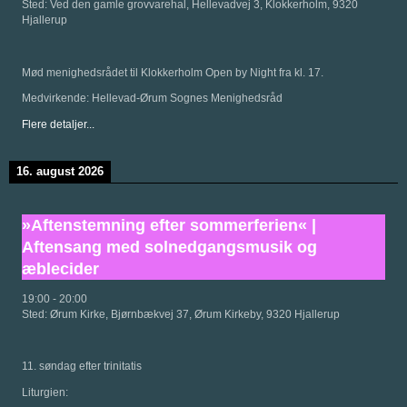
Sted:
Ved den gamle grovvarehal, Hellevadvej 3, Klokkerholm, 9320
Hjallerup
Mød menighedsrådet til Klokkerholm Open by Night fra kl. 17.
Medvirkende: Hellevad-Ørum Sognes Menighedsråd
Flere detaljer...
16. august 2026
»Aftenstemning efter sommerferien« |
Aftensang med solnedgangsmusik og
æblecider
19:00
-
20:00
Sted:
Ørum Kirke, Bjørnbækvej 37, Ørum Kirkeby, 9320 Hjallerup
11. søndag efter trinitatis
Liturgien: