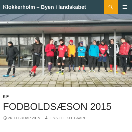
Hop til indhold
Søg
Klokkerholm – Byen i landskabet
PRIMÆ
MENU
KIF
FODBOLDSÆSON 2015
26. FEBRUAR 2015
JENS OLE KLITGAARD