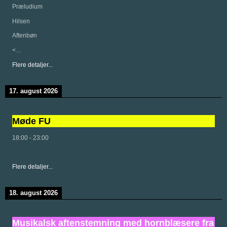
Præludium
Hilsen
Aftenbøn
<…
Flere detaljer...
17. august 2026
Møde FU
18:00
-
23:00
Flere detaljer...
18. august 2026
Musikalsk aftenstemning med hornblæsere fra