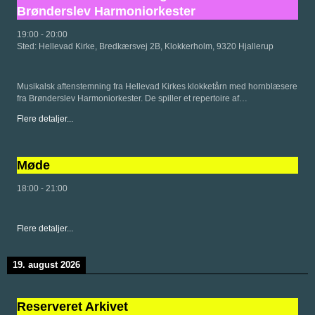
Brønderslev Harmoniorkester
19:00
-
20:00
Sted:
Hellevad Kirke, Bredkærsvej 2B, Klokkerholm, 9320 Hjallerup
Musikalsk aftenstemning fra Hellevad Kirkes klokketårn med hornblæsere
fra Brønderslev Harmoniorkester. De spiller et repertoire af…
Flere detaljer...
Møde
18:00
-
21:00
Flere detaljer...
19. august 2026
Reserveret Arkivet