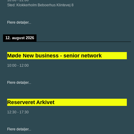
Sted:
Klokkerholm Beboerhus Klintevej 8
Flere detaljer...
12. august 2026
Møde New business - senior network
10:00
-
12:00
Flere detaljer...
Reserveret Arkivet
12:30
-
17:30
Flere detaljer...