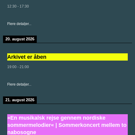
12:30
-
17:30
Flere detaljer...
20. august 2026
Arkivet er åben
19:00
-
21:00
Flere detaljer...
21. august 2026
»En musikalsk rejse gennem nordiske
sommermelodier« | Sommerkoncert mellem to
nabosogne