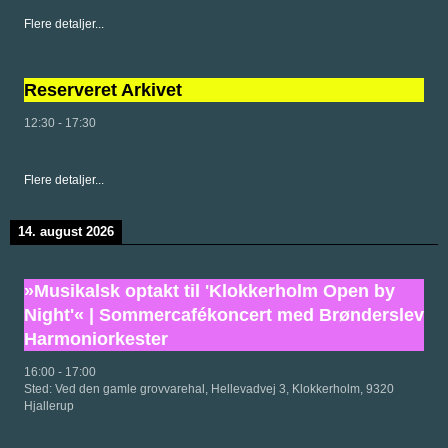
Flere detaljer...
Reserveret Arkivet
12:30
-
17:30
Flere detaljer...
14. august 2026
»Musikalsk optakt til 'Klokkerholm Open by
Night'« | Sommercafékoncert med Brønderslev
Harmoniorkester
16:00
-
17:00
Sted:
Ved den gamle grovvarehal, Hellevadvej 3, Klokkerholm, 9320
Hjallerup