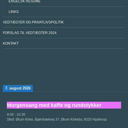
ENGELSK RESUME
LINKS
VEDTÆGTER OG PRIVATLIVSPOLITIK
FORSLAG TIL VEDTÆGTER 2024
KONTAKT
7. august 2026
Morgensang med kaffe og rundstykker
9:00
-
10:30
Sted:
Ørum Kirke, Bjørnbækvej 37, Ørum Kirkeby, 9320 Hjallerup