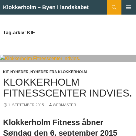
Hop til indhold
Søg
Klokkerholm – Byen i landskabet
PRIMÆ
MENU
Tag-arkiv: KIF
KIF
,
NYHEDER
,
NYHEDER FRA KLOKKERHOLM
KLOKKERHOLM
FITNESSCENTER INDVIES.
1. SEPTEMBER 2015
WEBMASTER
Klokkerholm Fitness åbner
Søndag den 6. september 2015