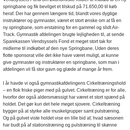
springbane og fik bevilget et tilskud på 71.650,00 til køb
heraf. Der har gennem længere tid, blandt vores dygtige
instruktører og gymnaster, været et stort ønske om at få en
ny springbane, som erstatning for en gammel og slidt Air-
Track. Gymnastik afdelingen brugte lejligheden til, at sende
Sparekassen Vendsyssels Fond et meget stort tak for
midlerne til indkøbet af den nye Springbane. Uden deres
flotte sponsorat ville det ikke have været muligt, at kunne
give gymnaster og instruktører en springbane, som man i
afdelingen vil få stor gavn og glæde af mange år frem.
I år havde vi også gymnastikafdelingens Cirkeltræningshold
– en flok friske piger med på gulvet. Cirkeltræning er for alle,
hvorfor der også aldersmæssigt har været et stort spænd på
holdet. Det gør kun det hele meget sjovere. Cirkeltræning
bygger på at styrke alle muskelgrupper samt pulstræning.
Og på gulvet viste holdet vise en lille bid af, hvad sæsonen
har budt på af stationstræning og pulstræning til skønne