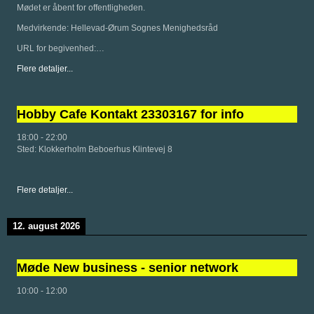
Mødet er åbent for offentligheden.
Medvirkende: Hellevad-Ørum Sognes Menighedsråd
URL for begivenhed:…
Flere detaljer...
Hobby Cafe Kontakt 23303167 for info
18:00
-
22:00
Sted:
Klokkerholm Beboerhus Klintevej 8
Flere detaljer...
12. august 2026
Møde New business - senior network
10:00
-
12:00