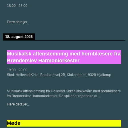
18:00
-
23:00
Flere detaljer...
18. august 2026
Musikalsk aftenstemning med hornblæsere fra
Brønderslev Harmoniorkester
19:00
-
20:00
Sted:
Hellevad Kirke, Bredkærsvej 2B, Klokkerholm, 9320 Hjallerup
Musikalsk aftenstemning fra Hellevad Kirkes klokketårn med hornblæsere
fra Brønderslev Harmoniorkester. De spiller et repertoire af…
Flere detaljer...
Møde