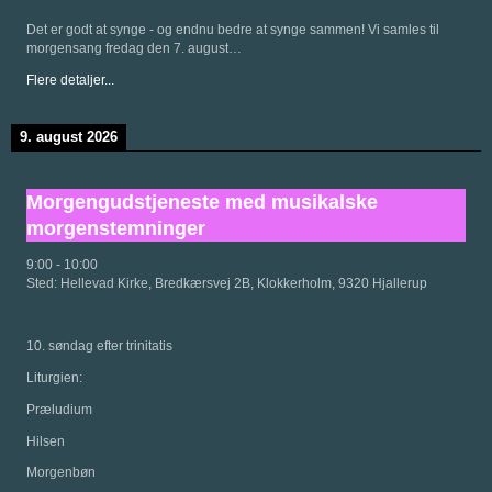
Det er godt at synge - og endnu bedre at synge sammen! Vi samles til
morgensang fredag den 7. august…
Flere detaljer...
9. august 2026
Morgengudstjeneste med musikalske
morgenstemninger
9:00
-
10:00
Sted:
Hellevad Kirke, Bredkærsvej 2B, Klokkerholm, 9320 Hjallerup
10. søndag efter trinitatis
Liturgien:
Præludium
Hilsen
Morgenbøn