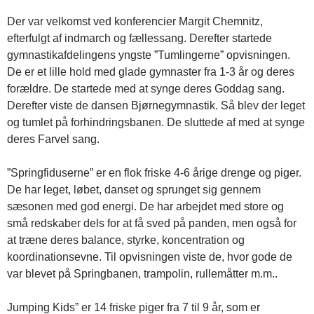
Der var velkomst ved konferencier Margit Chemnitz,
efterfulgt af indmarch og fællessang. Derefter startede
gymnastikafdelingens yngste ”Tumlingerne” opvisningen.
De er et lille hold med glade gymnaster fra 1-3 år og deres
forældre. De startede med at synge deres Goddag sang.
Derefter viste de dansen Bjørnegymnastik. Så blev der leget
og tumlet på forhindringsbanen. De sluttede af med at synge
deres Farvel sang.
”Springfiduserne” er en flok friske 4-6 årige drenge og piger.
De har leget, løbet, danset og sprunget sig gennem
sæsonen med god energi. De har arbejdet med store og
små redskaber dels for at få sved på panden, men også for
at træne deres balance, styrke, koncentration og
koordinationsevne. Til opvisningen viste de, hvor gode de
var blevet på Springbanen, trampolin, rullemåtter m.m..
Jumping Kids” er 14 friske piger fra 7 til 9 år, som er