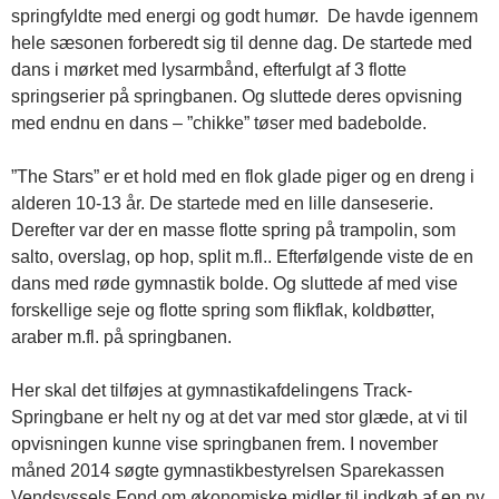
springfyldte med energi og godt humør. De havde igennem
hele sæsonen forberedt sig til denne dag. De startede med
dans i mørket med lysarmbånd, efterfulgt af 3 flotte
springserier på springbanen. Og sluttede deres opvisning
med endnu en dans – ”chikke” tøser med badebolde.
”The Stars” er et hold med en flok glade piger og en dreng i
alderen 10-13 år. De startede med en lille danseserie.
Derefter var der en masse flotte spring på trampolin, som
salto, overslag, op hop, split m.fl.. Efterfølgende viste de en
dans med røde gymnastik bolde. Og sluttede af med vise
forskellige seje og flotte spring som flikflak, koldbøtter,
araber m.fl. på springbanen.
Her skal det tilføjes at gymnastikafdelingens Track-
Springbane er helt ny og at det var med stor glæde, at vi til
opvisningen kunne vise springbanen frem. I november
måned 2014 søgte gymnastikbestyrelsen Sparekassen
Vendsyssels Fond om økonomiske midler til indkøb af en ny