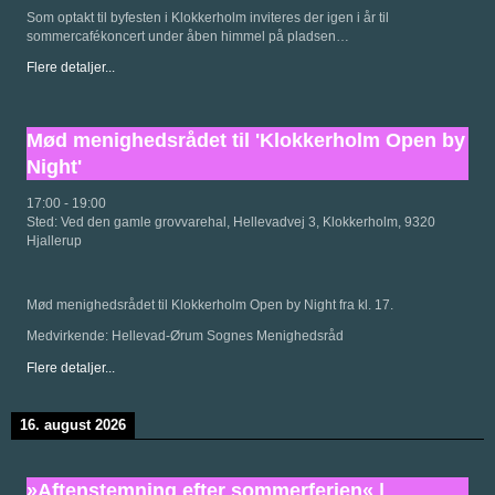
Som optakt til byfesten i Klokkerholm inviteres der igen i år til
sommercafékoncert under åben himmel på pladsen…
Flere detaljer...
Mød menighedsrådet til 'Klokkerholm Open by
Night'
17:00
-
19:00
Sted:
Ved den gamle grovvarehal, Hellevadvej 3, Klokkerholm, 9320
Hjallerup
Mød menighedsrådet til Klokkerholm Open by Night fra kl. 17.
Medvirkende: Hellevad-Ørum Sognes Menighedsråd
Flere detaljer...
16. august 2026
»Aftenstemning efter sommerferien« |