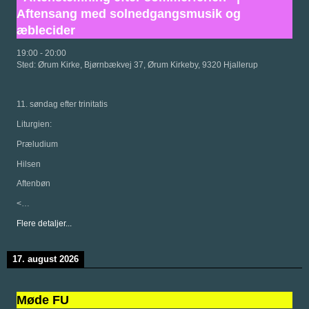
Aftensang med solnedgangsmusik og
æblecider
19:00
-
20:00
Sted:
Ørum Kirke, Bjørnbækvej 37, Ørum Kirkeby, 9320 Hjallerup
11. søndag efter trinitatis
Liturgien:
Præludium
Hilsen
Aftenbøn
<…
Flere detaljer...
17. august 2026
Møde FU