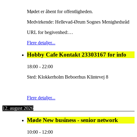
Mødet er åbent for offentligheden.
Medvirkende: Hellevad-Ørum Sognes Menighedsråd
URL for begivenhed:…
Flere detaljer...
Hobby Cafe Kontakt 23303167 for info
18:00
-
22:00
Sted:
Klokkerholm Beboerhus Klintevej 8
Flere detaljer...
12. august 2026
Møde New business - senior network
10:00
-
12:00