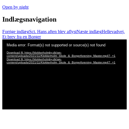
Open by night
Indlægsnavigation
Forrige indlæg
Sct. Hans aften blev aflyst
Næste indlæg
Hellevadvej.
Et brev fra en Borger
Videoafspiller
Media error: Format(s) not supported or source(s) not found
Download fil: https://klokkerholmby.dk/wp-
content/uploads/2021/11/Klokkerholm_Skole_&_Borgerforening_Master.mp4?_=1
Download fil: https://klokkerholmby.dk/wp-
content/uploads/2021/11/Klokkerholm_Skole_&_Borgerforening_Master.mp4?_=1