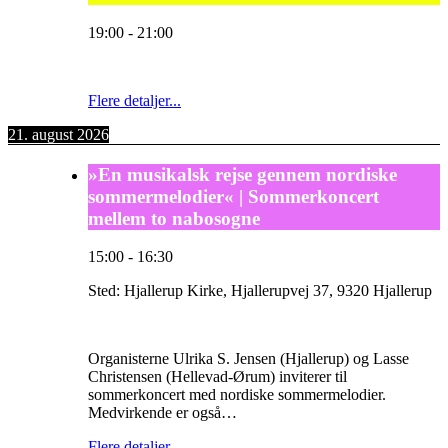
19:00
-
21:00
Flere detaljer...
21. august 2026
»En musikalsk rejse gennem nordiske
sommermelodier« | Sommerkoncert
mellem to nabosogne
15:00
-
16:30
Sted:
Hjallerup Kirke, Hjallerupvej 37, 9320 Hjallerup
Organisterne Ulrika S. Jensen (Hjallerup) og Lasse
Christensen (Hellevad-Ørum) inviterer til
sommerkoncert med nordiske sommermelodier.
Medvirkende er også…
Flere detaljer...