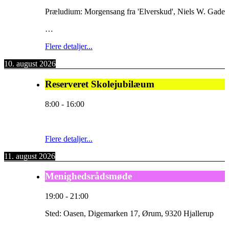
Præludium: Morgensang fra 'Elverskud', Niels W. Gade
…
Flere detaljer...
10. august 2026
Reserveret Skolejubilæum
8:00
-
16:00
Flere detaljer...
11. august 2026
Menighedsrådsmøde
19:00
-
21:00
Sted:
Oasen, Digemarken 17, Ørum, 9320 Hjallerup