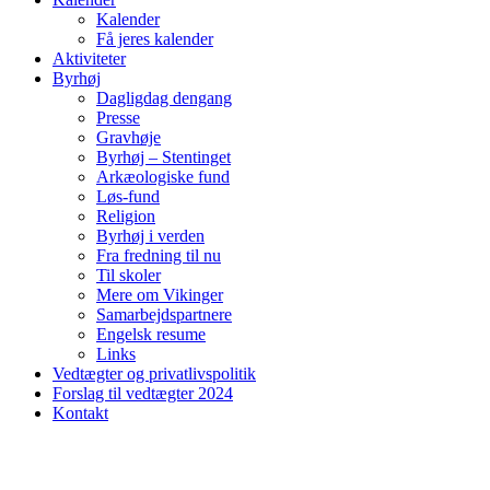
Kalender
Få jeres kalender
Aktiviteter
Byrhøj
Dagligdag dengang
Presse
Gravhøje
Byrhøj – Stentinget
Arkæologiske fund
Løs-fund
Religion
Byrhøj i verden
Fra fredning til nu
Til skoler
Mere om Vikinger
Samarbejdspartnere
Engelsk resume
Links
Vedtægter og privatlivspolitik
Forslag til vedtægter 2024
Kontakt