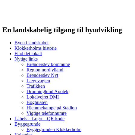
En landskabelig tilgang til byudvikling
Byen i landskabet
Klokkerholms historie
Find det lokalt
Nytige links
Brønderslev kommune
Region nordjylland
Brønderslev Nyt
Lægevagten
Trafikken
Dronninglund Apotek
Lokalvejret DMI
Bogbussen
Hjemmekampe på Stadion
Vigtige telefonnumre
Labels – Logo – QR kode
Byggegrunde
Byggegrunde i Klokkerholm
Kalender