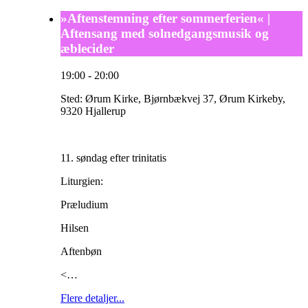
»Aftenstemning efter sommerferien« |
Aftensang med solnedgangsmusik og
æblecider
19:00
-
20:00
Sted:
Ørum Kirke, Bjørnbækvej 37, Ørum Kirkeby,
9320 Hjallerup
11. søndag efter trinitatis
Liturgien:
Præludium
Hilsen
Aftenbøn
<…
Flere detaljer...