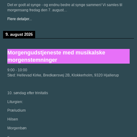
Det er godt at synge - og endnu bedre at synge sammen! Vi samles til
morgensang fredag den 7. august…
Flere detaljer...
9. august 2026
Morgengudstjeneste med musikalske
morgenstemninger
9:00
-
10:00
Sted:
Hellevad Kirke, Bredkærsvej 2B, Klokkerholm, 9320 Hjallerup
10. søndag efter trinitatis
Liturgien:
Præludium
Hilsen
Morgenbøn
<…