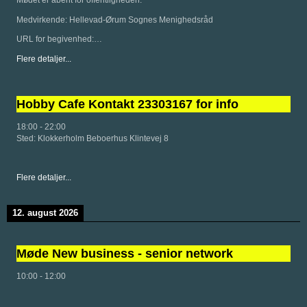
Medvirkende: Hellevad-Ørum Sognes Menighedsråd
URL for begivenhed:…
Flere detaljer...
Hobby Cafe Kontakt 23303167 for info
18:00
-
22:00
Sted:
Klokkerholm Beboerhus Klintevej 8
Flere detaljer...
12. august 2026
Møde New business - senior network
10:00
-
12:00