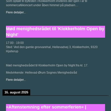
Som optakt til byfesten i Klokkerholm inviteres der igen i år til
sommercafékoncert under åben himmel på pladsen…
Flere detaljer...
Mød menighedsrådet til 'Klokkerholm Open by
Night'
17:00
-
19:00
Sted:
Ved den gamle grovvarehal, Hellevadvej 3, Klokkerholm, 9320
Hjallerup
Mød menighedsrådet til Klokkerholm Open by Night fra kl. 17.
Medvirkende: Hellevad-Ørum Sognes Menighedsråd
Flere detaljer...
16. august 2026
»Aftenstemning efter sommerferien« |