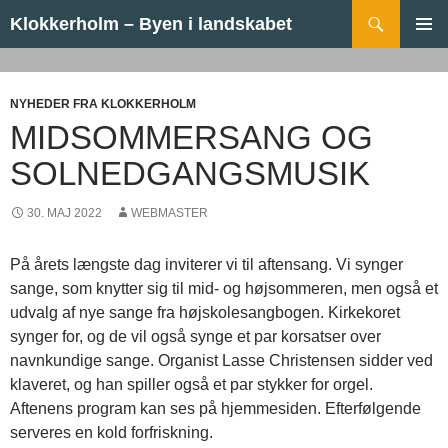
Hop til indhold
Søg
Klokkerholm – Byen i landskabet
PRIMÆ
MENU
NYHEDER FRA KLOKKERHOLM
MIDSOMMERSANG OG
SOLNEDGANGSMUSIK
30. MAJ 2022
WEBMASTER
På årets længste dag inviterer vi til aftensang. Vi synger
sange, som knytter sig til mid- og højsommeren, men også et
udvalg af nye sange fra højskolesangbogen. Kirkekoret
synger for, og de vil også synge et par korsatser over
navnkundige sange. Organist Lasse Christensen sidder ved
klaveret, og han spiller også et par stykker for orgel.
Aftenens program kan ses på hjemmesiden. Efterfølgende
serveres en kold forfriskning.