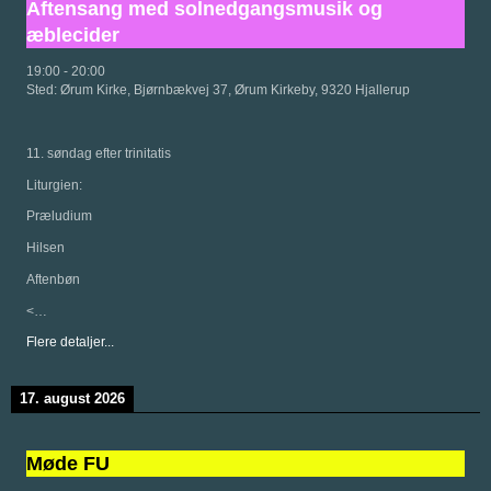
Aftensang med solnedgangsmusik og
æblecider
19:00
-
20:00
Sted:
Ørum Kirke, Bjørnbækvej 37, Ørum Kirkeby, 9320 Hjallerup
11. søndag efter trinitatis
Liturgien:
Præludium
Hilsen
Aftenbøn
<…
Flere detaljer...
17. august 2026
Møde FU