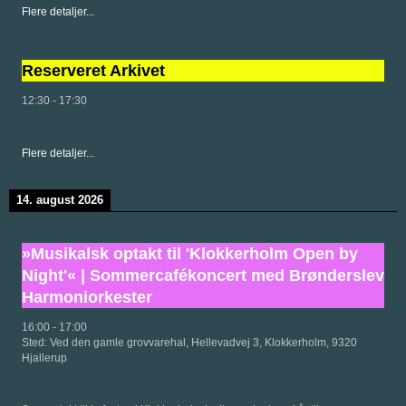
Flere detaljer...
Reserveret Arkivet
12:30
-
17:30
Flere detaljer...
14. august 2026
»Musikalsk optakt til 'Klokkerholm Open by
Night'« | Sommercafékoncert med Brønderslev
Harmoniorkester
16:00
-
17:00
Sted:
Ved den gamle grovvarehal, Hellevadvej 3, Klokkerholm, 9320
Hjallerup