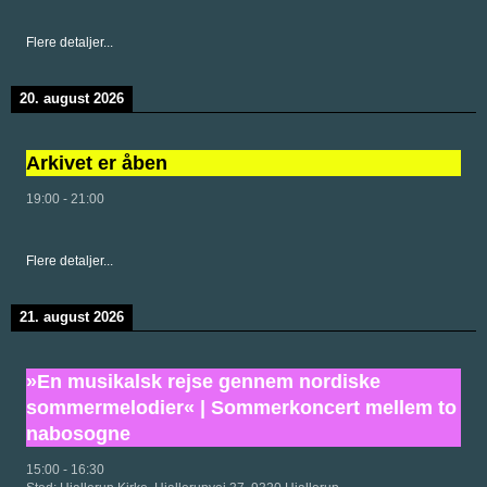
Flere detaljer...
20. august 2026
Arkivet er åben
19:00
-
21:00
Flere detaljer...
21. august 2026
»En musikalsk rejse gennem nordiske
sommermelodier« | Sommerkoncert mellem to
nabosogne
15:00
-
16:30