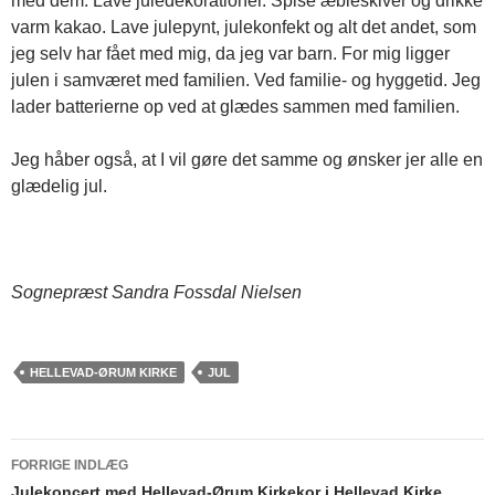
med dem. Lave juledekorationer. Spise æbleskiver og drikke
varm kakao. Lave julepynt, julekonfekt og alt det andet, som
jeg selv har fået med mig, da jeg var barn. For mig ligger
julen i samværet med familien. Ved familie- og hyggetid. Jeg
lader batterierne op ved at glædes sammen med familien.
Jeg håber også, at I vil gøre det samme og ønsker jer alle en
glædelig jul.
Sognepræst Sandra Fossdal Nielsen
HELLEVAD-ØRUM KIRKE
JUL
FORRIGE INDLÆG
Julekoncert med Hellevad-Ørum Kirkekor i Hellevad Kirke