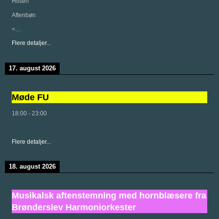
Hilsen
Aftenbøn
<…
Flere detaljer...
17. august 2026
Møde FU
18:00
-
23:00
Flere detaljer...
18. august 2026
Musikalsk aftenstemning med hornblæsere fra
Brønderslev Harmoniorkester