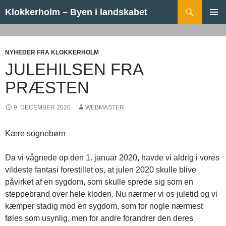
Hop til indhold
Søg
Klokkerholm – Byen i landskabet
PRIMÆ
MENU
NYHEDER FRA KLOKKERHOLM
JULEHILSEN FRA
PRÆSTEN
9. DECEMBER 2020
WEBMASTER
Kære sognebørn
Da vi vågnede op den 1. januar 2020, havde vi aldrig i vores
vildeste fantasi forestillet os, at julen 2020 skulle blive
påvirket af en sygdom, som skulle sprede sig som en
steppebrand over hele kloden. Nu nærmer vi os juletid og vi
kæmper stadig mod en sygdom, som for nogle nærmest
føles som usynlig, men for andre forandrer den deres