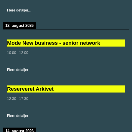
Flere detaljer...
12. august 2026
Møde New business - senior network
10:00
-
12:00
Flere detaljer...
Reserveret Arkivet
12:30
-
17:30
Flere detaljer...
14. august 2026