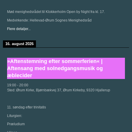
Mød menighedsrådet til Klokkerholm Open by Night fra kl. 17.
Medvirkende: Hellevad-Ørum Sognes Menighedsråd
Flere detaljer...
16. august 2026
»Aftenstemning efter sommerferien« |
Aftensang med solnedgangsmusik og
æblecider
19:00
-
20:00
Sted:
Ørum Kirke, Bjørnbækvej 37, Ørum Kirkeby, 9320 Hjallerup
11. søndag efter trinitatis
Liturgien:
Præludium