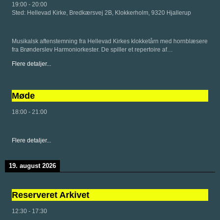
19:00
-
20:00
Sted:
Hellevad Kirke, Bredkærsvej 2B, Klokkerholm, 9320 Hjallerup
Musikalsk aftenstemning fra Hellevad Kirkes klokketårn med hornblæsere
fra Brønderslev Harmoniorkester. De spiller et repertoire af…
Flere detaljer...
Møde
18:00
-
21:00
Flere detaljer...
19. august 2026
Reserveret Arkivet
12:30
-
17:30