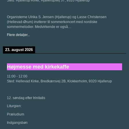
Sted:
Hjallerup Kirke, Hjallerupvej 37, 9320 Hjallerup
Organisterne Ulrika S. Jensen (Hjallerup) og Lasse Christensen
(Hellevad-Ørum) inviterer til sommerkoncert med nordiske
sommermelodier. Medvirkende er også…
Flere detaljer...
23. august 2026
Højmesse med kirkekaffe
11:00
-
12:00
Sted:
Hellevad Kirke, Bredkærsvej 2B, Klokkerholm, 9320 Hjallerup
12. søndag efter trinitatis
Liturgien:
Præludium
Indgangsbøn