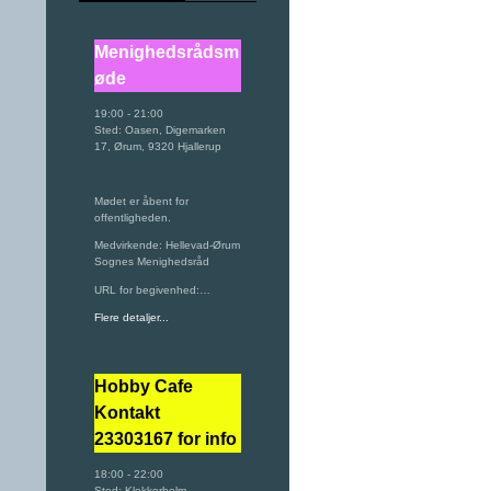
Menighedsrådsm
øde
19:00
-
21:00
Sted:
Oasen, Digemarken
17, Ørum, 9320 Hjallerup
Mødet er åbent for
offentligheden.
Medvirkende: Hellevad-Ørum
Sognes Menighedsråd
URL for begivenhed:…
Flere detaljer...
Hobby Cafe
Kontakt
23303167 for info
18:00
-
22:00
Sted:
Klokkerholm