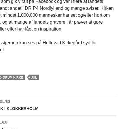
, som gik viralt på Facebook og var i flere af landets
landt andet i DR P4 Nordjylland og mange aviser. Kirken
t mindst 1.000.000 mennesker har set og/eller hørt om
t, og at mange af landets gravere i år prøver at gøre
ter eller har fået en inspiration.
stjernen kan ses på Hellevad Kirkegård syd for
et.
D-ØRUM KIRKE
JUL
NDLÆG
gsnavigation
IK I KLOKKERHOLM
DLÆG