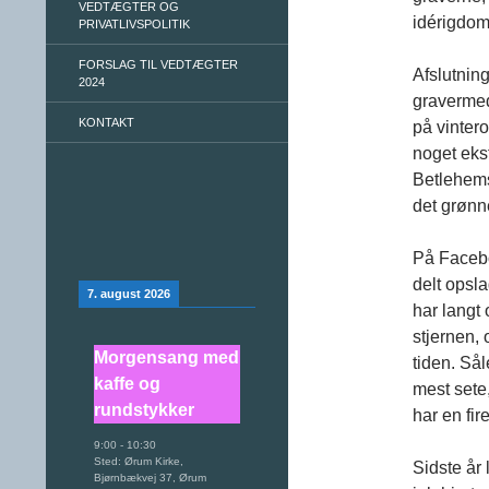
VEDTÆGTER OG
idérigdom
PRIVATLIVSPOLITIK
FORSLAG TIL VEDTÆGTER
Afslutnin
2024
gravermed
KONTAKT
på vintero
noget ekst
Betlehemss
det grøn
På Facebo
delt opsl
7. august 2026
har langt 
stjernen,
Morgensang med
tiden. Så
kaffe og
mest sete
rundstykker
har en fire
9:00
-
10:30
Sted:
Ørum Kirke,
Sidste år
Bjørnbækvej 37, Ørum