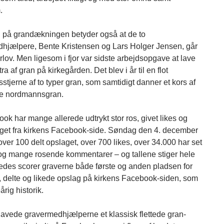
.
g på grandækningen betyder også at de to
hjælpere, Bente Kristensen og Lars Holger Jensen, går
rlov. Men ligesom i fjor var sidste arbejdsopgave at lave
ra af gran på kirkegården. Det blev i år til en flot
tjerne af to typer gran, som samtidigt danner et kors af
ne nordmannsgran.
ok har mange allerede udtrykt stor ros, givet likes og
aget fra kirkens Facebook-side. Søndag den 4. december
over 100 delt opslaget, over 700 likes, over 34.000 har set
 og mange rosende kommentarer – og tallene stiger hele
ledes scorer graverne både første og anden pladsen for
, delte og likede opslag på kirkens Facebook-siden, som
årig historik.
 lavede gravermedhjælperne et klassisk flettede gran-