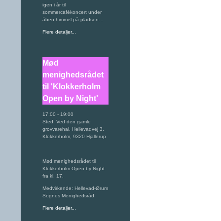
igen i år til
sommercafékoncert under
åben himmel på pladsen…
Flere detaljer...
Mød
menighedsrådet
til 'Klokkerholm
Open by Night'
17:00
-
19:00
Sted:
Ved den gamle
grovvarehal, Hellevadvej 3,
Klokkerholm, 9320 Hjallerup
Mød menighedsrådet til
Klokkerholm Open by Night
fra kl. 17.
Medvirkende: Hellevad-Ørum
Sognes Menighedsråd
Flere detaljer...