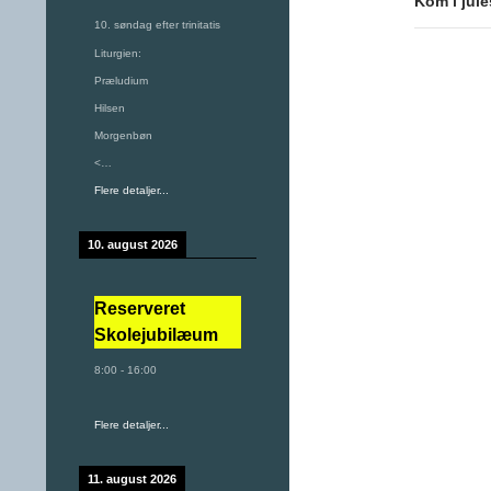
Kom i jul
10. søndag efter trinitatis
Liturgien:
Præludium
Hilsen
Morgenbøn
<…
Flere detaljer...
10. august 2026
Reserveret
Skolejubilæum
8:00
-
16:00
Flere detaljer...
11. august 2026