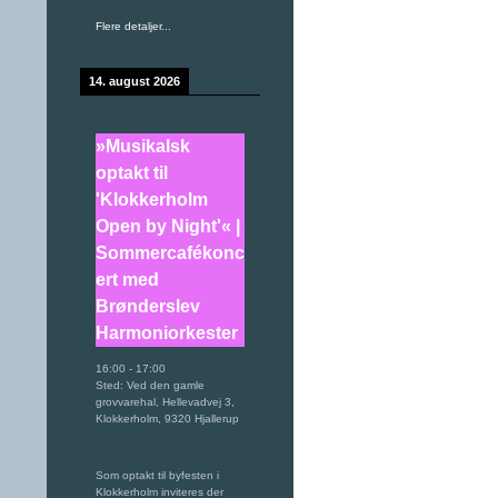
Flere detaljer...
14. august 2026
»Musikalsk
optakt til
'Klokkerholm
Open by Night'« |
Sommercafékonc
ert med
Brønderslev
Harmoniorkester
16:00
-
17:00
Sted:
Ved den gamle
grovvarehal, Hellevadvej 3,
Klokkerholm, 9320 Hjallerup
Som optakt til byfesten i
Klokkerholm inviteres der