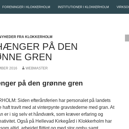
FORENINGER I KLOKKERHOLM
INSTITUTIONER I KLOKKERHOLM
VIRKSO
NYHEDER FRA KLOKKERHOLM
HÆNGER PÅ DEN
NNE GREN
MBER 2016
WEBMASTER
nger på den grønne gren
LM: Siden efterårsferien har personalet på landets
 haft travlt med at vinterpynte gravstederne med gran. At
n er i sig selv et håndværk, som kræver erfaring og
ativitet. Også på Hellevad Kirkegård i Klokkerholm har
som altid, arbejdet flittigt og med stor omhu samt