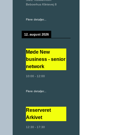
Beboerhus Klintevej 8
Flere detaljer...
12. august 2026
Møde New
business - senior
network
10:00
-
12:00
Flere detaljer...
Reserveret
Arkivet
12:30
-
17:30