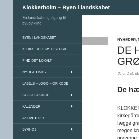
Søg
Klokkerholm – Byen i landskabet
En landskabelig tilgang til
Hop til indhold
byudvikling
BYEN I LANDSKABET
NYHEDER
,
DE 
KLOKKERHOLMS HISTORIE
GRØ
FIND DET LOKALT
NYTIGE LINKS
5. DECE
LABELS – LOGO – QR KODE
De hæ
BYGGEGRUNDE
KALENDER
KLOKKERHO
kirkegårde
AKTIVITETER
lægge gra
BYRHØJ
megen kre
graverne, 