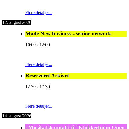
Flere detaljer...
12. august 2026
Møde New business - senior network
10:00
-
12:00
Flere detaljer...
Reserveret Arkivet
12:30
-
17:30
Flere detaljer...
14. august 2026
»Musikalsk optakt til 'Klokkerholm Open