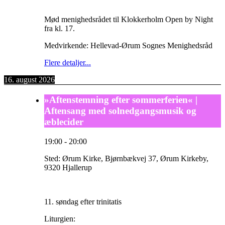
Mød menighedsrådet til Klokkerholm Open by Night
fra kl. 17.
Medvirkende: Hellevad-Ørum Sognes Menighedsråd
Flere detaljer...
16. august 2026
»Aftenstemning efter sommerferien« |
Aftensang med solnedgangsmusik og
æblecider
19:00
-
20:00
Sted:
Ørum Kirke, Bjørnbækvej 37, Ørum Kirkeby,
9320 Hjallerup
11. søndag efter trinitatis
Liturgien: