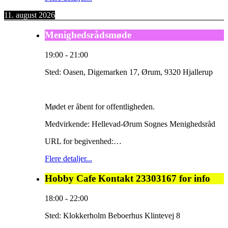
11. august 2026
Menighedsrådsmøde
19:00
-
21:00
Sted:
Oasen, Digemarken 17, Ørum, 9320 Hjallerup
Mødet er åbent for offentligheden.
Medvirkende: Hellevad-Ørum Sognes Menighedsråd
URL for begivenhed:…
Flere detaljer...
Hobby Cafe Kontakt 23303167 for info
18:00
-
22:00
Sted:
Klokkerholm Beboerhus Klintevej 8