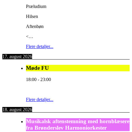
Præludium
Hilsen
Aftenbøn
<…
Flere detaljer...
17. august 2026
Møde FU
18:00
-
23:00
Flere detaljer...
18. august 2026
Musikalsk aftenstemning med hornblæsere
fra Brønderslev Harmoniorkester