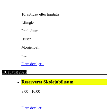
10. søndag efter trinitatis
Liturgien:
Præludium
Hilsen
Morgenbøn
<…
Flere detaljer...
10. august 2026
Reserveret Skolejubilæum
8:00
-
16:00
Flere detaljer...