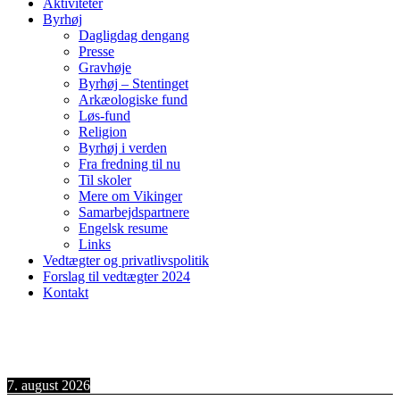
Aktiviteter
Byrhøj
Dagligdag dengang
Presse
Gravhøje
Byrhøj – Stentinget
Arkæologiske fund
Løs-fund
Religion
Byrhøj i verden
Fra fredning til nu
Til skoler
Mere om Vikinger
Samarbejdspartnere
Engelsk resume
Links
Vedtægter og privatlivspolitik
Forslag til vedtægter 2024
Kontakt
7. august 2026