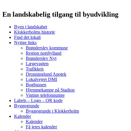
En landskabelig tilgang til byudvikling
Byen i landskabet
Klokkerholms historie
Find det lokalt
Nytige links
Brønderslev kommune
Region nordjylland
Brønderslev Nyt
Lægevagten
Trafikken
Dronninglund Apotek
Lokalvejret DMI
Bogbussen
Hjemmekampe på Stadion
Vigtige telefonnumre
Labels – Logo – QR kode
Byggegrunde
Byggegrunde i Klokkerholm
Kalender
Kalender
Få jeres kalender