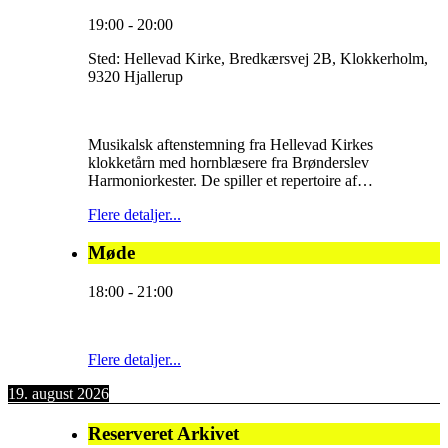
19:00
-
20:00
Sted:
Hellevad Kirke, Bredkærsvej 2B, Klokkerholm,
9320 Hjallerup
Musikalsk aftenstemning fra Hellevad Kirkes
klokketårn med hornblæsere fra Brønderslev
Harmoniorkester. De spiller et repertoire af…
Flere detaljer...
Møde
18:00
-
21:00
Flere detaljer...
19. august 2026
Reserveret Arkivet