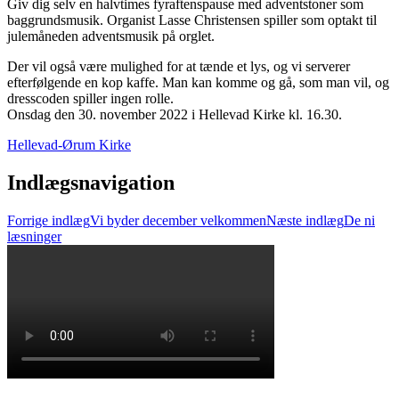
Giv dig selv en halvtimes fyraftenspause med adventstoner som
baggrundsmusik. Organist Lasse Christensen spiller som optakt til
julemåneden adventsmusik på orglet.
Der vil også være mulighed for at tænde et lys, og vi serverer
efterfølgende en kop kaffe. Man kan komme og gå, som man vil, og
dresscoden spiller ingen rolle.
Onsdag den 30. november 2022 i Hellevad Kirke kl. 16.30.
Hellevad-Ørum Kirke
Indlægsnavigation
Forrige indlæg
Vi byder december velkommen
Næste indlæg
De ni
læsninger