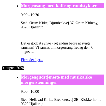
Morgensang med kaffe og rundstykker
9:00
-
10:30
Sted:
Ørum Kirke, Bjørnbækvej 37, Ørum Kirkeby,
9320 Hjallerup
Det er godt at synge - og endnu bedre at synge
sammen! Vi samles til morgensang fredag den 7.
august…
Flere detaljer...
9. august 2026
Morgengudstjeneste med musikalske
morgenstemninger
9:00
-
10:00
Sted:
Hellevad Kirke, Bredkærsvej 2B, Klokkerholm,
9320 Hjallerup