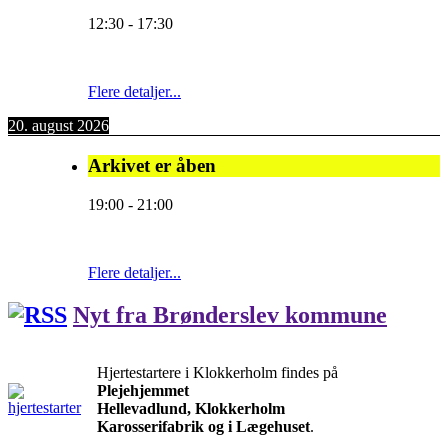
12:30
-
17:30
Flere detaljer...
20. august 2026
Arkivet er åben
19:00
-
21:00
Flere detaljer...
Nyt fra Brønderslev kommune
Hjertestartere i Klokkerholm findes på
Plejehjemmet
Hellevadlund, Klokkerholm
Karosserifabrik og i Lægehuset
.