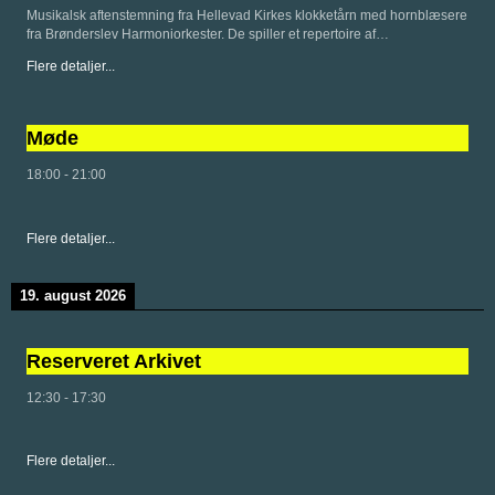
Musikalsk aftenstemning fra Hellevad Kirkes klokketårn med hornblæsere
fra Brønderslev Harmoniorkester. De spiller et repertoire af…
Flere detaljer...
Møde
18:00
-
21:00
Flere detaljer...
19. august 2026
Reserveret Arkivet
12:30
-
17:30
Flere detaljer...