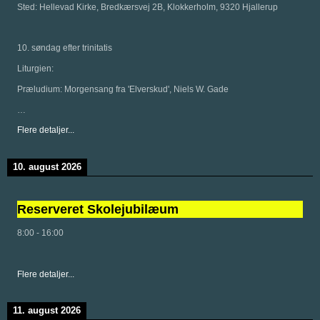
Sted:
Hellevad Kirke, Bredkærsvej 2B, Klokkerholm, 9320 Hjallerup
10. søndag efter trinitatis
Liturgien:
Præludium: Morgensang fra 'Elverskud', Niels W. Gade
…
Flere detaljer...
10. august 2026
Reserveret Skolejubilæum
8:00
-
16:00
Flere detaljer...
11. august 2026