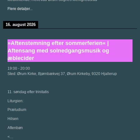
Flere detaljer...
16. august 2026
»Aftenstemning efter sommerferien« |
Aftensang med solnedgangsmusik og
æblecider
19:00
-
20:00
Sted:
Ørum Kirke, Bjørnbækvej 37, Ørum Kirkeby, 9320 Hjallerup
11. søndag efter trinitatis
Liturgien:
Præludium
Hilsen
Aftenbøn
<…