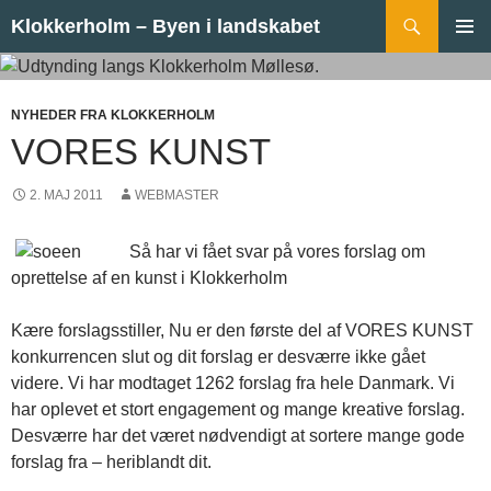
Hop til indhold
Søg
Klokkerholm – Byen i landskabet
PRIMÆ
MENU
NYHEDER FRA KLOKKERHOLM
VORES KUNST
2. MAJ 2011
WEBMASTER
Så har vi fået svar på vores forslag om
oprettelse af en kunst i Klokkerholm
Kære forslagsstiller, Nu er den første del af VORES KUNST
konkurrencen slut og dit forslag er desværre ikke gået
videre. Vi har modtaget 1262 forslag fra hele Danmark. Vi
har oplevet et stort engagement og mange kreative forslag.
Desværre har det været nødvendigt at sortere mange gode
forslag fra – heriblandt dit.