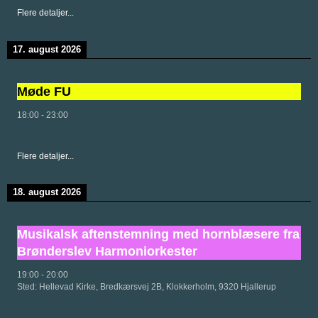
Flere detaljer...
17. august 2026
Møde FU
18:00
-
23:00
Flere detaljer...
18. august 2026
Musikalsk aftenstemning med hornblæsere fra
Brønderslev Harmoniorkester
19:00
-
20:00
Sted:
Hellevad Kirke, Bredkærsvej 2B, Klokkerholm, 9320 Hjallerup