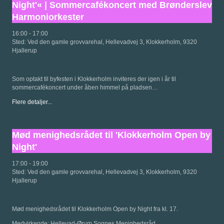
Night'« | Sommercafékoncert med Brønderslev
Harmoniorkester
16:00
-
17:00
Sted:
Ved den gamle grovvarehal, Hellevadvej 3, Klokkerholm, 9320
Hjallerup
Som optakt til byfesten i Klokkerholm inviteres der igen i år til
sommercafékoncert under åben himmel på pladsen…
Flere detaljer...
Mød menighedsrådet til 'Klokkerholm Open by
Night'
17:00
-
19:00
Sted:
Ved den gamle grovvarehal, Hellevadvej 3, Klokkerholm, 9320
Hjallerup
Mød menighedsrådet til Klokkerholm Open by Night fra kl. 17.
Medvirkende: Hellevad-Ørum Sognes Menighedsråd