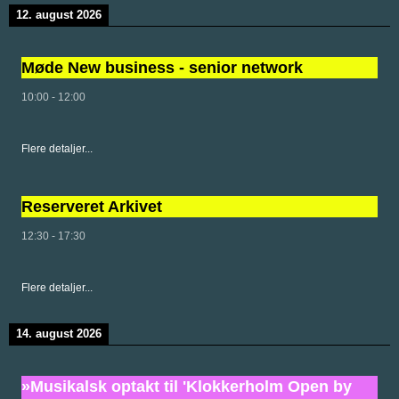
12. august 2026
Møde New business - senior network
10:00
-
12:00
Flere detaljer...
Reserveret Arkivet
12:30
-
17:30
Flere detaljer...
14. august 2026
»Musikalsk optakt til 'Klokkerholm Open by