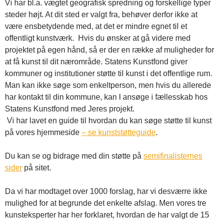
Vi har bl.a. vægtet geografisk spredning og forskellige typer
steder højt. At dit sted er valgt fra, behøver derfor ikke at
være ensbetydende med, at det er mindre egnet til et
offentligt kunstværk. Hvis du ønsker at gå videre med
projektet på egen hånd, så er der en række af muligheder for
at få kunst til dit nærområde. Statens Kunstfond giver
kommuner og institutioner støtte til kunst i det offentlige rum.
Man kan ikke søge som enkeltperson, men hvis du allerede
har kontakt til din kommune, kan I ansøge i fællesskab hos
Statens Kunstfond med Jeres projekt.
Vi har lavet en guide til hvordan du kan søge støtte til kunst
på vores hjemmeside
– se kunststøtteguide
.
Du kan se og bidrage med din støtte på
semifinalisternes
sider
på sitet.
Da vi har modtaget over 1000 forslag, har vi desværre ikke
mulighed for at begrunde det enkelte afslag. Men vores tre
kunsteksperter har her forklaret, hvordan de har valgt de 15