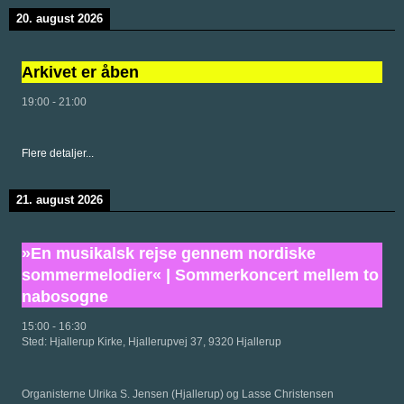
20. august 2026
Arkivet er åben
19:00
-
21:00
Flere detaljer...
21. august 2026
»En musikalsk rejse gennem nordiske
sommermelodier« | Sommerkoncert mellem to
nabosogne
15:00
-
16:30
Sted:
Hjallerup Kirke, Hjallerupvej 37, 9320 Hjallerup
Organisterne Ulrika S. Jensen (Hjallerup) og Lasse Christensen