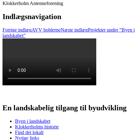
Klokkerholm Antenneforening
Indlægsnavigation
Forrige indlæg
AVV boblerne
Næste indlæg
Projekter under ”Byen i
landskabet”
En landskabelig tilgang til byudvikling
Byen i landskabet
Klokkerholms historie
Find det lokalt
Nytige links