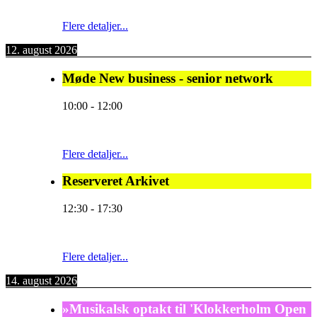
Flere detaljer...
12. august 2026
Møde New business - senior network
10:00
-
12:00
Flere detaljer...
Reserveret Arkivet
12:30
-
17:30
Flere detaljer...
14. august 2026
»Musikalsk optakt til 'Klokkerholm Open