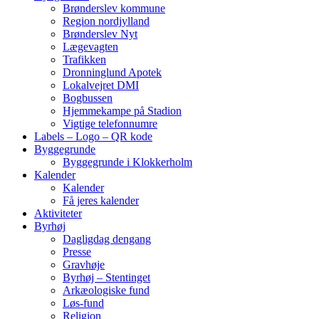
Brønderslev kommune
Region nordjylland
Brønderslev Nyt
Lægevagten
Trafikken
Dronninglund Apotek
Lokalvejret DMI
Bogbussen
Hjemmekampe på Stadion
Vigtige telefonnumre
Labels – Logo – QR kode
Byggegrunde
Byggegrunde i Klokkerholm
Kalender
Kalender
Få jeres kalender
Aktiviteter
Byrhøj
Dagligdag dengang
Presse
Gravhøje
Byrhøj – Stentinget
Arkæologiske fund
Løs-fund
Religion