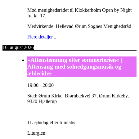
Mød menighedsrådet til Klokkerholm Open by Night
fra kl. 17.
Medvirkende: Hellevad-Ørum Sognes Menighedsråd
Flere detaljer...
16. august 2026
»Aftenstemning efter sommerferien« |
Aftensang med solnedgangsmusik og
æblecider
19:00
-
20:00
Sted:
Ørum Kirke, Bjørnbækvej 37, Ørum Kirkeby,
9320 Hjallerup
11. søndag efter trinitatis
Liturgien: