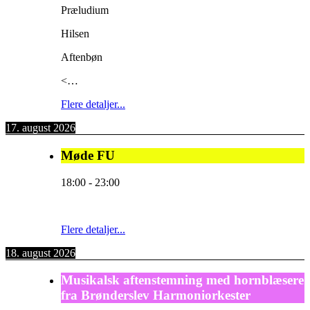
Præludium
Hilsen
Aftenbøn
<…
Flere detaljer...
17. august 2026
Møde FU
18:00
-
23:00
Flere detaljer...
18. august 2026
Musikalsk aftenstemning med hornblæsere
fra Brønderslev Harmoniorkester