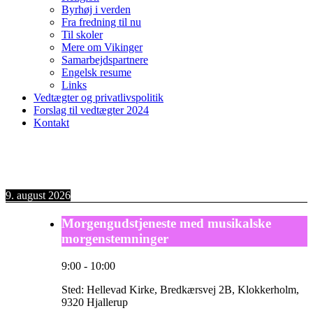
Byrhøj i verden
Fra fredning til nu
Til skoler
Mere om Vikinger
Samarbejdspartnere
Engelsk resume
Links
Vedtægter og privatlivspolitik
Forslag til vedtægter 2024
Kontakt
9. august 2026
Morgengudstjeneste med musikalske
morgenstemninger
9:00
-
10:00
Sted:
Hellevad Kirke, Bredkærsvej 2B, Klokkerholm,
9320 Hjallerup