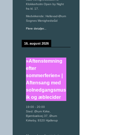
Klokkerholm Open by Night
fra kl. 17.
Medvirkende: Hellevad-Ørum
Sognes Menighedsråd
Flere detaljer...
16. august 2026
»Aftenstemning
efter
sommerferien« |
Aftensang med
solnedgangsmus
ik og æblecider
19:00
-
20:00
Sted:
Ørum Kirke,
Bjørnbækvej 37, Ørum
Kirkeby, 9320 Hjallerup