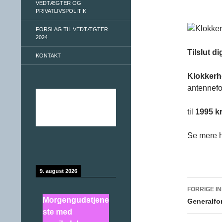
VEDTÆGTER OG
PRIVATLIVSPOLITIK
FORSLAG TIL VEDTÆGTER
2024
Tilslut d
KONTAKT
Klokkerh
antennef
til
1995 k
Se mere 
9. august 2026
FORRIGE I
Morgengudstjene
Indlæ
Generalfo
ste med