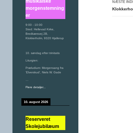
musikalske
NÆSTE IN
morgenstemning
Klokkerho
er
9:00
-
10:00
Sted:
Hellevad Kirke,
Bredkærsvej 2B,
Klokkerholm, 9320 Hjallerup
10. søndag efter trinitatis
Liturgien:
Præludium: Morgensang fra
'Elverskud', Niels W. Gade
…
Flere detaljer...
10. august 2026
Reserveret
Skolejubilæum