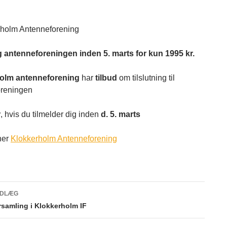
ig antenneforeningen inden 5. marts for kun 1995 kr.
olm antenneforening
har
tilbud
om tilslutning til
oreningen
r
, hvis du tilmelder dig inden
d. 5. marts
her
Klokkerholm Antenneforening
NDLÆG
gsnavigation
rsamling i Klokkerholm IF