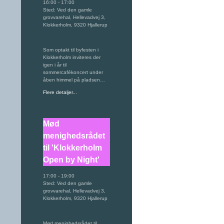
16:00
-
17:00
Sted:
Ved den gamle
grovvarehal, Hellevadvej 3,
Klokkerholm, 9320 Hjallerup
Som optakt til byfesten i
Klokkerholm inviteres der
igen i år til
sommercafékoncert under
åben himmel på pladsen…
Flere detaljer...
Mød
menighedsrådet
til 'Klokkerholm
Open by Night'
17:00
-
19:00
Sted:
Ved den gamle
grovvarehal, Hellevadvej 3,
Klokkerholm, 9320 Hjallerup
Mød menighedsrådet til