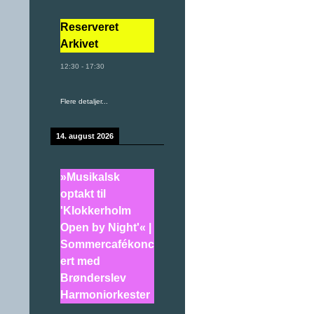
Reserveret
Arkivet
12:30
-
17:30
Flere detaljer...
14. august 2026
»Musikalsk
optakt til
'Klokkerholm
Open by Night'« |
Sommercafékonc
ert med
Brønderslev
Harmoniorkester