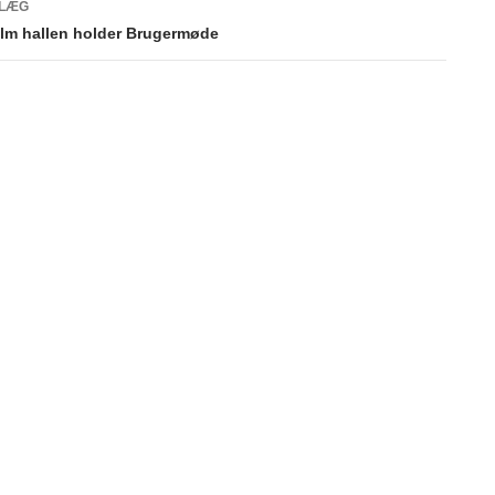
DLÆG
lm hallen holder Brugermøde