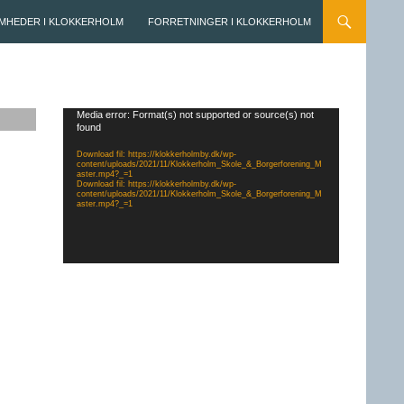
MHEDER I KLOKKERHOLM
FORRETNINGER I KLOKKERHOLM
Videoafspiller
Media error: Format(s) not supported or source(s) not
found
Download fil: https://klokkerholmby.dk/wp-
content/uploads/2021/11/Klokkerholm_Skole_&_Borgerforening_M
aster.mp4?_=1
Download fil: https://klokkerholmby.dk/wp-
content/uploads/2021/11/Klokkerholm_Skole_&_Borgerforening_M
aster.mp4?_=1