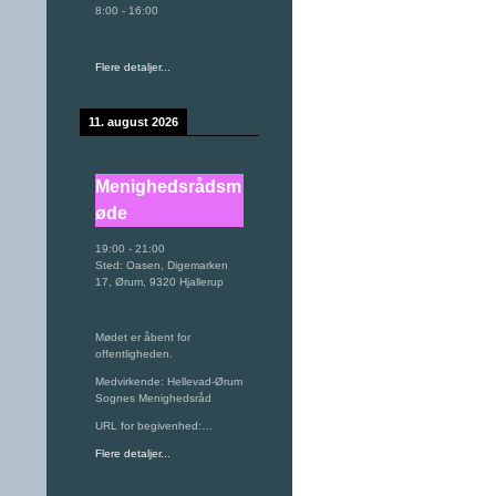
8:00
-
16:00
Flere detaljer...
11. august 2026
Menighedsrådsm
øde
19:00
-
21:00
Sted:
Oasen, Digemarken
17, Ørum, 9320 Hjallerup
Mødet er åbent for
offentligheden.
Medvirkende: Hellevad-Ørum
Sognes Menighedsråd
URL for begivenhed:…
Flere detaljer...