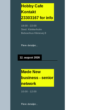
Hobby Cafe
Kontakt
23303167 for info
18:00
-
22:00
Sted:
Klokkerholm
Beboerhus Klintevej 8
Flere detaljer...
12. august 2026
Møde New
business - senior
network
10:00
-
12:00
Flere detaljer...