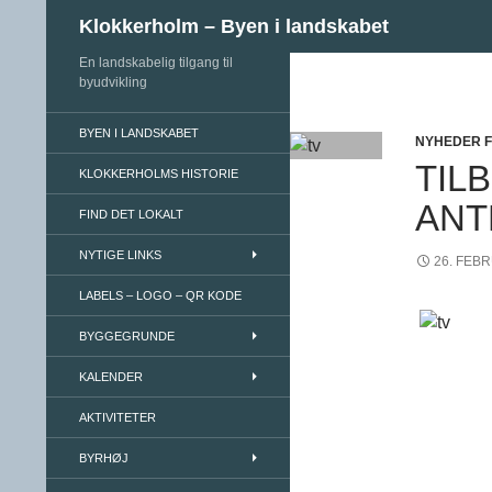
Søg
Klokkerholm – Byen i landskabet
En landskabelig tilgang til
Hop til indhold
byudvikling
BYEN I LANDSKABET
NYHEDER 
TIL
KLOKKERHOLMS HISTORIE
ANT
FIND DET LOKALT
NYTIGE LINKS
26. FEB
LABELS – LOGO – QR KODE
BYGGEGRUNDE
KALENDER
AKTIVITETER
BYRHØJ