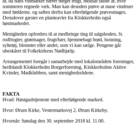
år, da hans vinmarker bærer meget frugt, modsat sidste år, hvor
sommeren regnede væk. Man kan desuden prøve at mase vindruer
med fødderne, og saften derfra kan efterfølgende prøvesmages.
Derudover gæster en planteavler fra Klokkerholm også
høstmarkedet.
Menigheden opfordres til at medbringe ting til salgsboden, fx
rodfrugter, grøntsager, frugt/bær, hjemmebagt brød, honning,
syltetøj, blomster eller andet, som vi kan sælge. Pengene går
ubeskåret til Folkekirkens Nødhjælp.
Arrangementet foregår i samarbejde med lokalområdets foreninger,
heriblandt Klokkerholm Borgerforening, Klokkerholms Aktive
Kvinder, Madklubben, samt menighedsrådene.
FAKTA
Hvad: Høstgudstjeneste med efterfølgende marked.
Hvor: Ørum Kirke, Vestermarksvej 2, Ørum Kirkeby.
Hvornår: Søndag den 30. september 2018 kl. 11.00.