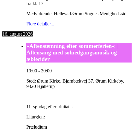
fra kl. 17.
Medvirkende: Hellevad-Ørum Sognes Menighedsråd
Flere detaljer...
16. august 2026
»Aftenstemning efter sommerferien« |
Aftensang med solnedgangsmusik og
æblecider
19:00
-
20:00
Sted:
Ørum Kirke, Bjørnbækvej 37, Ørum Kirkeby,
9320 Hjallerup
11. søndag efter trinitatis
Liturgien:
Præludium