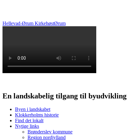
Hellevad-Ørum Kirke
høst
Ørum
En landskabelig tilgang til byudvikling
Byen i landskabet
Klokkerholms historie
Find det lokalt
Nytige links
Brønderslev kommune
Region nordjylland