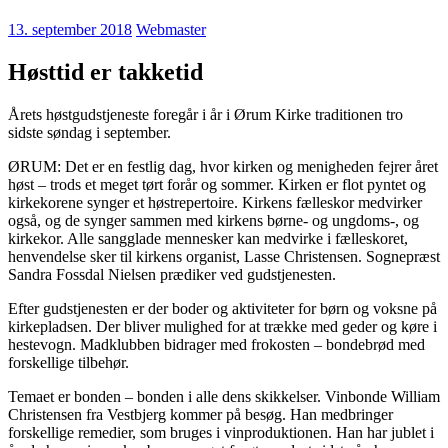
13. september 2018
Webmaster
Høsttid er takketid
Årets høstgudstjeneste foregår i år i Ørum Kirke traditionen tro
sidste søndag i september.
ØRUM: Det er en festlig dag, hvor kirken og menigheden fejrer året
høst – trods et meget tørt forår og sommer. Kirken er flot pyntet og
kirkekorene synger et høstrepertoire. Kirkens fælleskor medvirker
også, og de synger sammen med kirkens børne- og ungdoms-, og
kirkekor. Alle sangglade mennesker kan medvirke i fælleskoret,
henvendelse sker til kirkens organist, Lasse Christensen. Sognepræst
Sandra Fossdal Nielsen prædiker ved gudstjenesten.
Efter gudstjenesten er der boder og aktiviteter for børn og voksne på
kirkepladsen. Der bliver mulighed for at trække med geder og køre i
hestevogn. Madklubben bidrager med frokosten – bondebrød med
forskellige tilbehør.
Temaet er bonden – bonden i alle dens skikkelser. Vinbonde William
Christensen fra Vestbjerg kommer på besøg. Han medbringer
forskellige remedier, som bruges i vinproduktionen. Han har jublet i