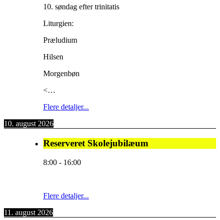
10. søndag efter trinitatis
Liturgien:
Præludium
Hilsen
Morgenbøn
<…
Flere detaljer...
10. august 2026
Reserveret Skolejubilæum
8:00
-
16:00
Flere detaljer...
11. august 2026