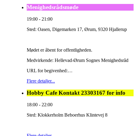
Menighedsrådsmøde
19:00
-
21:00
Sted:
Oasen, Digemarken 17, Ørum, 9320 Hjallerup
Mødet er åbent for offentligheden.
Medvirkende: Hellevad-Ørum Sognes Menighedsråd
URL for begivenhed:…
Flere detaljer...
Hobby Cafe Kontakt 23303167 for info
18:00
-
22:00
Sted:
Klokkerholm Beboerhus Klintevej 8
Flere detaljer...