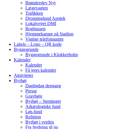
Brønderslev Nyt
Lægevagten
Trafikken
Dronninglund Apotek
Lokalvejret DMI
Bogbussen
Hjemmekampe på Stadion
Vigtige telefonnumre
Labels – Logo – QR kode
Byggegrunde
Byggegrunde i Klokkerholm
Kalender
Kalender
Få jeres kalender
Aktiviteter
Byrhøj
Dagligdag dengang
Presse
Gravhøje
Byrhøj – Stentinget
Arkæologiske fund
Løs-fund
Religion
Byrhøj i verden
Fra fredning til nu