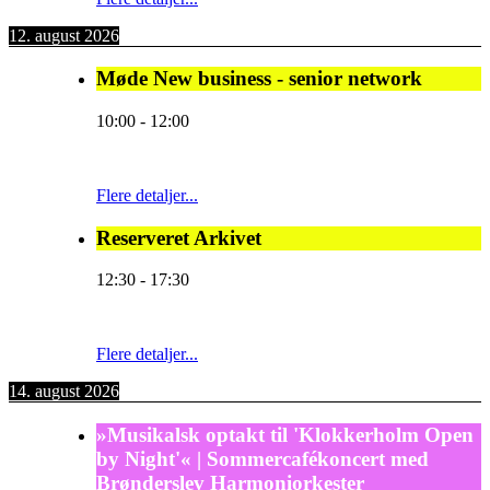
12. august 2026
Møde New business - senior network
10:00
-
12:00
Flere detaljer...
Reserveret Arkivet
12:30
-
17:30
Flere detaljer...
14. august 2026
»Musikalsk optakt til 'Klokkerholm Open
by Night'« | Sommercafékoncert med
Brønderslev Harmoniorkester