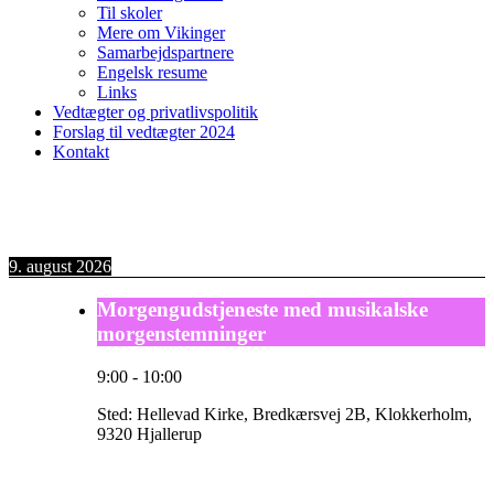
Til skoler
Mere om Vikinger
Samarbejdspartnere
Engelsk resume
Links
Vedtægter og privatlivspolitik
Forslag til vedtægter 2024
Kontakt
9. august 2026
Morgengudstjeneste med musikalske
morgenstemninger
9:00
-
10:00
Sted:
Hellevad Kirke, Bredkærsvej 2B, Klokkerholm,
9320 Hjallerup