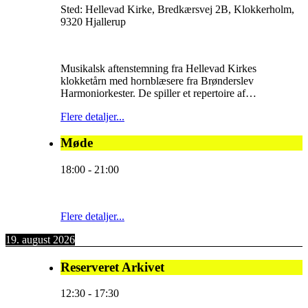
Sted:
Hellevad Kirke, Bredkærsvej 2B, Klokkerholm,
9320 Hjallerup
Musikalsk aftenstemning fra Hellevad Kirkes
klokketårn med hornblæsere fra Brønderslev
Harmoniorkester. De spiller et repertoire af…
Flere detaljer...
Møde
18:00
-
21:00
Flere detaljer...
19. august 2026
Reserveret Arkivet
12:30
-
17:30