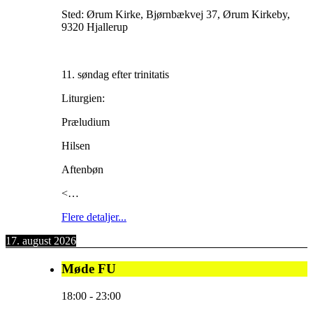
Sted:
Ørum Kirke, Bjørnbækvej 37, Ørum Kirkeby,
9320 Hjallerup
11. søndag efter trinitatis
Liturgien:
Præludium
Hilsen
Aftenbøn
<…
Flere detaljer...
17. august 2026
Møde FU
18:00
-
23:00