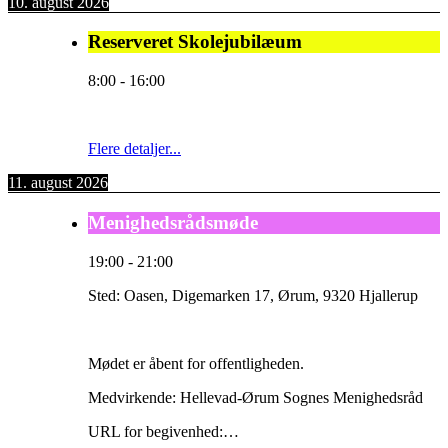
10. august 2026
Reserveret Skolejubilæum
8:00
-
16:00
Flere detaljer...
11. august 2026
Menighedsrådsmøde
19:00
-
21:00
Sted:
Oasen, Digemarken 17, Ørum, 9320 Hjallerup
Mødet er åbent for offentligheden.
Medvirkende: Hellevad-Ørum Sognes Menighedsråd
URL for begivenhed:…