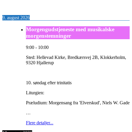
9. august 2026
Morgengudstjeneste med musikalske
morgenstemninger
9:00
-
10:00
Sted:
Hellevad Kirke, Bredkærsvej 2B, Klokkerholm,
9320 Hjallerup
10. søndag efter trinitatis
Liturgien:
Præludium: Morgensang fra 'Elverskud', Niels W. Gade
…
Flere detaljer...