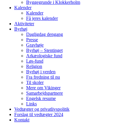
Byggegrunde i Klokkerholm
Kalender
Kalender
Få jeres kalender
Aktiviteter
Byrhøj
Dagligdag dengang
Presse
Gravhøje
Byrhøj – Stentinget
Arkæologiske fund
Løs-fund
Religion
Byrhøj i verden
Fra fredning til nu
Til skoler
Mere om Vikinger
Samarbejdspartnere
Engelsk resume
Links
Vedtægter og privatlivspolitik
Forslag til vedtægter 2024
Kontakt