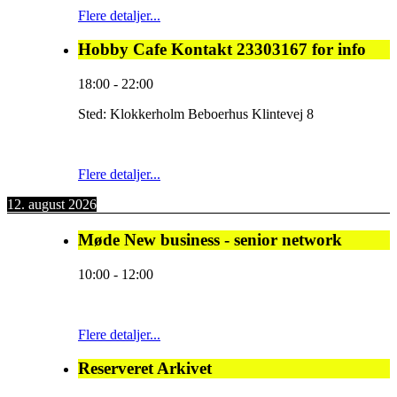
Flere detaljer...
Hobby Cafe Kontakt 23303167 for info
18:00
-
22:00
Sted:
Klokkerholm Beboerhus Klintevej 8
Flere detaljer...
12. august 2026
Møde New business - senior network
10:00
-
12:00
Flere detaljer...
Reserveret Arkivet