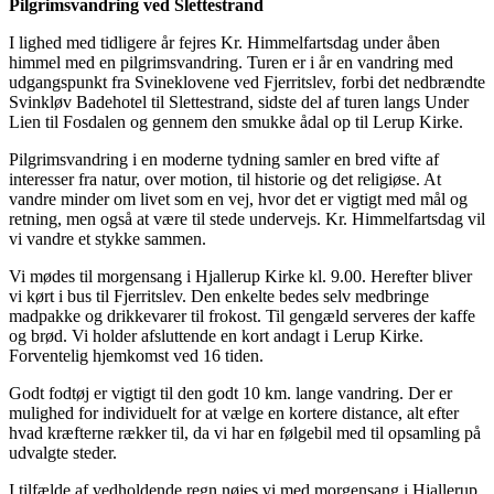
Pilgrimsvandring ved Slettestrand
I lighed med tidligere år fejres Kr. Himmelfartsdag under åben
himmel med en pilgrimsvandring. Turen er i år en vandring med
udgangspunkt fra Svineklovene ved Fjerritslev, forbi det nedbrændte
Svinkløv Badehotel til Slettestrand, sidste del af turen langs Under
Lien til Fosdalen og gennem den smukke ådal op til Lerup Kirke.
Pilgrimsvandring i en moderne tydning samler en bred vifte af
interesser fra natur, over motion, til historie og det religiøse. At
vandre minder om livet som en vej, hvor det er vigtigt med mål og
retning, men også at være til stede undervejs. Kr. Himmelfartsdag vil
vi vandre et stykke sammen.
Vi mødes til morgensang i Hjallerup Kirke kl. 9.00. Herefter bliver
vi kørt i bus til Fjerritslev. Den enkelte bedes selv medbringe
madpakke og drikkevarer til frokost. Til gengæld serveres der kaffe
og brød. Vi holder afsluttende en kort andagt i Lerup Kirke.
Forventelig hjemkomst ved 16 tiden.
Godt fodtøj er vigtigt til den godt 10 km. lange vandring. Der er
mulighed for individuelt for at vælge en kortere distance, alt efter
hvad kræfterne rækker til, da vi har en følgebil med til opsamling på
udvalgte steder.
I tilfælde af vedholdende regn nøjes vi med morgensang i Hjallerup