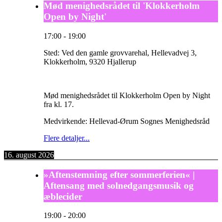
Mød menighedsrådet til 'Klokkerholm
Open by Night'
17:00
-
19:00
Sted:
Ved den gamle grovvarehal, Hellevadvej 3,
Klokkerholm, 9320 Hjallerup
Mød menighedsrådet til Klokkerholm Open by Night
fra kl. 17.
Medvirkende: Hellevad-Ørum Sognes Menighedsråd
Flere detaljer...
16. august 2026
»Aftenstemning efter sommerferien« |
Aftensang med solnedgangsmusik og
æblecider
19:00
-
20:00