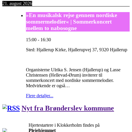
21. august 2026
»En musikalsk rejse gennem nordiske
sommermelodier« | Sommerkoncert
mellem to nabosogne
15:00
-
16:30
Sted:
Hjallerup Kirke, Hjallerupvej 37, 9320 Hjallerup
Organisterne Ulrika S. Jensen (Hjallerup) og Lasse
Christensen (Hellevad-Ørum) inviterer til
sommerkoncert med nordiske sommermelodier.
Medvirkende er også…
Flere detaljer...
Nyt fra Brønderslev kommune
Hjertestartere i Klokkerholm findes på
Plejehjemmet