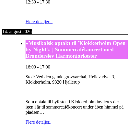
12:30
-
17:30
Flere detaljer...
14. august 2026
»Musikalsk optakt til 'Klokkerholm Open
by Night'« | Sommercafékoncert med
Brønderslev Harmoniorkester
16:00
-
17:00
Sted:
Ved den gamle grovvarehal, Hellevadvej 3,
Klokkerholm, 9320 Hjallerup
Som optakt til byfesten i Klokkerholm inviteres der
igen i år til sommercafékoncert under åben himmel på
pladsen…
Flere detaljer...