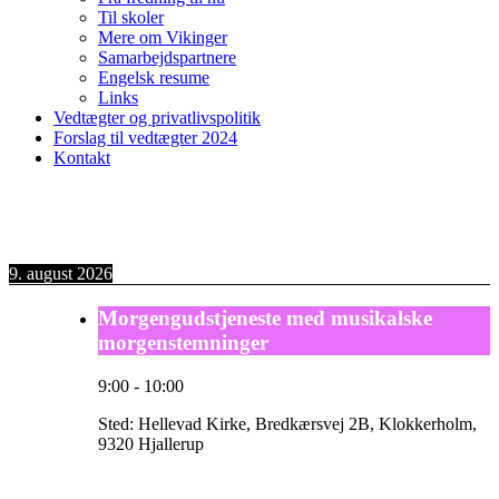
Til skoler
Mere om Vikinger
Samarbejdspartnere
Engelsk resume
Links
Vedtægter og privatlivspolitik
Forslag til vedtægter 2024
Kontakt
9. august 2026
Morgengudstjeneste med musikalske
morgenstemninger
9:00
-
10:00
Sted:
Hellevad Kirke, Bredkærsvej 2B, Klokkerholm,
9320 Hjallerup