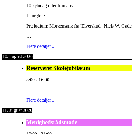
10. søndag efter trinitatis
Liturgien:
Præludium: Morgensang fra 'Elverskud', Niels W. Gade
…
Flere detaljer...
10. august 2026
Reserveret Skolejubilæum
8:00
-
16:00
Flere detaljer...
11. august 2026
Menighedsrådsmøde
19:00
-
21:00