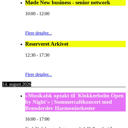
Møde New business - senior network
10:00
-
12:00
Flere detaljer...
Reserveret Arkivet
12:30
-
17:30
Flere detaljer...
14. august 2026
»Musikalsk optakt til 'Klokkerholm Open
by Night'« | Sommercafékoncert med
Brønderslev Harmoniorkester
16:00
-
17:00