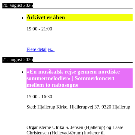
20. august 2026
Arkivet er åben
19:00
-
21:00
Flere detaljer...
21. august 2026
»En musikalsk rejse gennem nordiske
sommermelodier« | Sommerkoncert
mellem to nabosogne
15:00
-
16:30
Sted:
Hjallerup Kirke, Hjallerupvej 37, 9320 Hjallerup
Organisterne Ulrika S. Jensen (Hjallerup) og Lasse
Christensen (Hellevad-Ørum) inviterer til