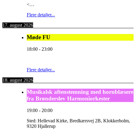
<…
Flere detaljer...
17. august 2026
Møde FU
18:00
-
23:00
Flere detaljer...
18. august 2026
Musikalsk aftenstemning med hornblæsere
fra Brønderslev Harmoniorkester
19:00
-
20:00
Sted:
Hellevad Kirke, Bredkærsvej 2B, Klokkerholm,
9320 Hjallerup