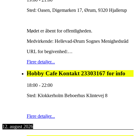
Sted:
Oasen, Digemarken 17, Ørum, 9320 Hjallerup
Mødet er åbent for offentligheden.
Medvirkende: Hellevad-Ørum Sognes Menighedsråd
URL for begivenhed:…
Flere detaljer...
Hobby Cafe Kontakt 23303167 for info
18:00
-
22:00
Sted:
Klokkerholm Beboerhus Klintevej 8
Flere detaljer...
12. august 2026