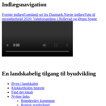
Indlægsnavigation
Forrige indlæg
Grønland set fra Danmark.
Næste indlæg
Valg til
menighedsråd 2020: Valgforsamling i Hellevad og Ørum Sogne
En landskabelig tilgang til byudvikling
Byen i landskabet
Klokkerholms historie
Find det lokalt
Nytige links
Brønderslev kommune
Region nordjylland