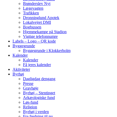
Brønderslev Nyt
Lægevagten
Trafikken
Dronninglund Apotek
Lokalvejret DMI
Bogbussen
Hjemmekampe på Stadion
Vigtige telefonnumre
Labels – Logo – QR kode
Byggegrunde
Byggegrunde i Klokkerholm
Kalender
Kalender
Få jeres kalender
Aktiviteter
Byrhøj
Dagligdag dengang
Presse
Gravhøje
Byrhøj – Stentinget
Arkæologiske fund
Løs-fund
Religion
Byrhøj i verden
Fra fredning til nu