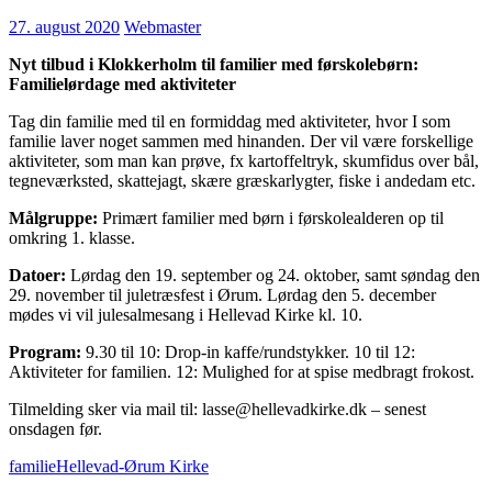
27. august 2020
Webmaster
Nyt tilbud i Klokkerholm til familier med førskolebørn:
Familielørdage med aktiviteter
Tag din familie med til en formiddag med aktiviteter, hvor I som
familie laver noget sammen med hinanden. Der vil være forskellige
aktiviteter, som man kan prøve, fx kartoffeltryk, skumfidus over bål,
tegneværksted, skattejagt, skære græskarlygter, fiske i andedam etc.
Målgruppe:
Primært familier med børn i førskolealderen op til
omkring 1. klasse.
Datoer:
Lørdag den 19. september og 24. oktober, samt søndag den
29. november til juletræsfest i Ørum. Lørdag den 5. december
mødes vi vil julesalmesang i Hellevad Kirke kl. 10.
Program:
9.30 til 10: Drop-in kaffe/rundstykker. 10 til 12:
Aktiviteter for familien. 12: Mulighed for at spise medbragt frokost.
Tilmelding sker via mail til: lasse@hellevadkirke.dk – senest
onsdagen før.
familie
Hellevad-Ørum Kirke