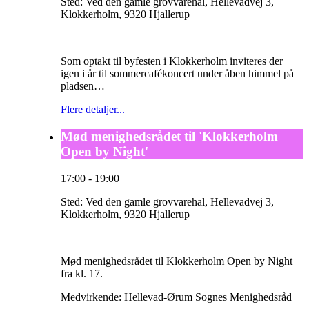
Sted:
Ved den gamle grovvarehal, Hellevadvej 3,
Klokkerholm, 9320 Hjallerup
Som optakt til byfesten i Klokkerholm inviteres der
igen i år til sommercafékoncert under åben himmel på
pladsen…
Flere detaljer...
Mød menighedsrådet til 'Klokkerholm
Open by Night'
17:00
-
19:00
Sted:
Ved den gamle grovvarehal, Hellevadvej 3,
Klokkerholm, 9320 Hjallerup
Mød menighedsrådet til Klokkerholm Open by Night
fra kl. 17.
Medvirkende: Hellevad-Ørum Sognes Menighedsråd