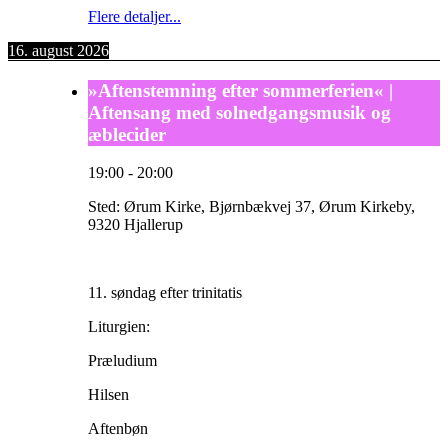
Flere detaljer...
16. august 2026
»Aftenstemning efter sommerferien« |
Aftensang med solnedgangsmusik og
æblecider
19:00
-
20:00
Sted:
Ørum Kirke, Bjørnbækvej 37, Ørum Kirkeby,
9320 Hjallerup
11. søndag efter trinitatis
Liturgien:
Præludium
Hilsen
Aftenbøn