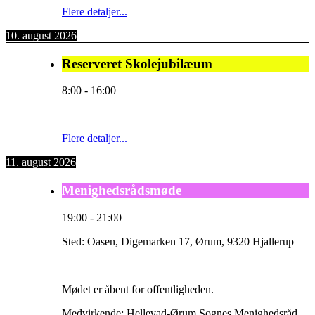
Flere detaljer...
10. august 2026
Reserveret Skolejubilæum
8:00
-
16:00
Flere detaljer...
11. august 2026
Menighedsrådsmøde
19:00
-
21:00
Sted:
Oasen, Digemarken 17, Ørum, 9320 Hjallerup
Mødet er åbent for offentligheden.
Medvirkende: Hellevad-Ørum Sognes Menighedsråd