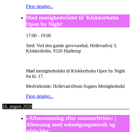
Flere detaljer...
Mød menighedsrådet til 'Klokkerholm
Open by Night'
17:00
-
19:00
Sted:
Ved den gamle grovvarehal, Hellevadvej 3,
Klokkerholm, 9320 Hjallerup
Mød menighedsrådet til Klokkerholm Open by Night
fra kl. 17.
Medvirkende: Hellevad-Ørum Sognes Menighedsråd
Flere detaljer...
16. august 2026
»Aftenstemning efter sommerferien« |
Aftensang med solnedgangsmusik og
æblecider