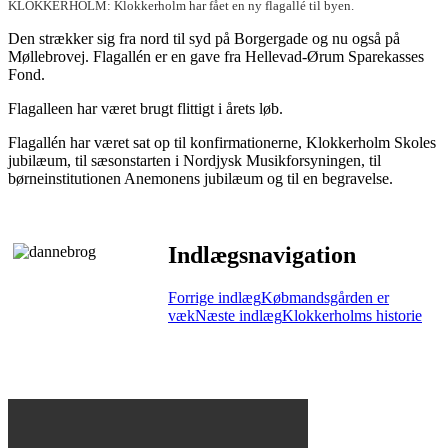
KLOKKERHOLM: Klokkerholm har fået en ny flagallé til byen.
Den strækker sig fra nord til syd på Borgergade og nu også på
Møllebrovej. Flagallén er en gave fra Hellevad-Ørum Sparekasses
Fond.
Flagalleen har været brugt flittigt i årets løb.
Flagallén har været sat op til konfirmationerne, Klokkerholm Skoles
jubilæum, til sæsonstarten i Nordjysk Musikforsyningen, til
børneinstitutionen Anemonens jubilæum og til en begravelse.
Indlægsnavigation
Forrige indlæg
Købmandsgården er
væk
Næste indlæg
Klokkerholms historie