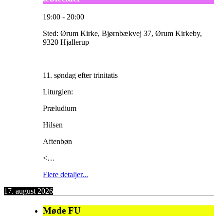
19:00
-
20:00
Sted:
Ørum Kirke, Bjørnbækvej 37, Ørum Kirkeby,
9320 Hjallerup
11. søndag efter trinitatis
Liturgien:
Præludium
Hilsen
Aftenbøn
<…
Flere detaljer...
17. august 2026
Møde FU