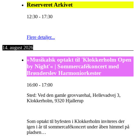
Reserveret Arkivet
12:30
-
17:30
Flere detaljer...
14. august 2026
»Musikalsk optakt til 'Klokkerholm Open
by Night'« | Sommercafékoncert med
Brønderslev Harmoniorkester
16:00
-
17:00
Sted:
Ved den gamle grovvarehal, Hellevadvej 3,
Klokkerholm, 9320 Hjallerup
Som optakt til byfesten i Klokkerholm inviteres der
igen i år til sommercafékoncert under åben himmel på
pladsen…