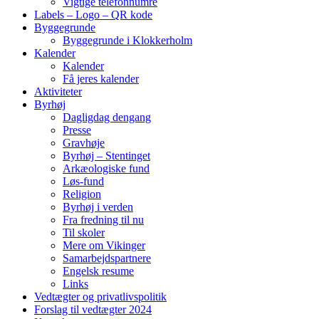
Vigtige telefonnumre
Labels – Logo – QR kode
Byggegrunde
Byggegrunde i Klokkerholm
Kalender
Kalender
Få jeres kalender
Aktiviteter
Byrhøj
Dagligdag dengang
Presse
Gravhøje
Byrhøj – Stentinget
Arkæologiske fund
Løs-fund
Religion
Byrhøj i verden
Fra fredning til nu
Til skoler
Mere om Vikinger
Samarbejdspartnere
Engelsk resume
Links
Vedtægter og privatlivspolitik
Forslag til vedtægter 2024