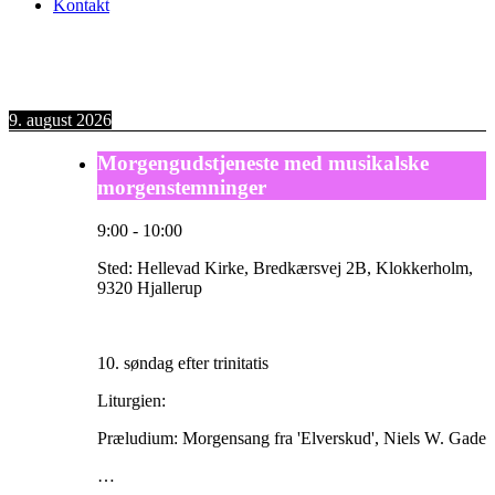
Kontakt
9. august 2026
Morgengudstjeneste med musikalske
morgenstemninger
9:00
-
10:00
Sted:
Hellevad Kirke, Bredkærsvej 2B, Klokkerholm,
9320 Hjallerup
10. søndag efter trinitatis
Liturgien:
Præludium: Morgensang fra 'Elverskud', Niels W. Gade
…