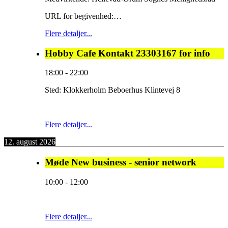
URL for begivenhed:…
Flere detaljer...
Hobby Cafe Kontakt 23303167 for info
18:00
-
22:00
Sted:
Klokkerholm Beboerhus Klintevej 8
Flere detaljer...
12. august 2026
Møde New business - senior network
10:00
-
12:00
Flere detaljer...