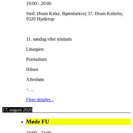
19:00
-
20:00
Sted:
Ørum Kirke, Bjørnbækvej 37, Ørum Kirkeby,
9320 Hjallerup
11. søndag efter trinitatis
Liturgien:
Præludium
Hilsen
Aftenbøn
<…
Flere detaljer...
17. august 2026
Møde FU
18:00
-
23:00