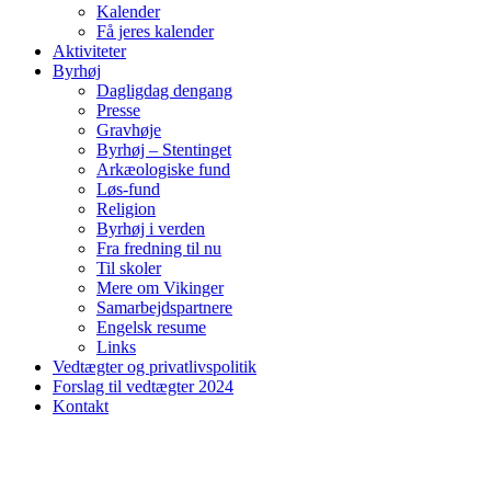
Kalender
Få jeres kalender
Aktiviteter
Byrhøj
Dagligdag dengang
Presse
Gravhøje
Byrhøj – Stentinget
Arkæologiske fund
Løs-fund
Religion
Byrhøj i verden
Fra fredning til nu
Til skoler
Mere om Vikinger
Samarbejdspartnere
Engelsk resume
Links
Vedtægter og privatlivspolitik
Forslag til vedtægter 2024
Kontakt