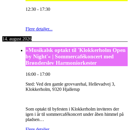
12:30
-
17:30
Flere detaljer...
14. august 2026
»Musikalsk optakt til 'Klokkerholm Open
by Night'« | Sommercafékoncert med
Brønderslev Harmoniorkester
16:00
-
17:00
Sted:
Ved den gamle grovvarehal, Hellevadvej 3,
Klokkerholm, 9320 Hjallerup
Som optakt til byfesten i Klokkerholm inviteres der
igen i år til sommercafékoncert under åben himmel på
pladsen…
Flere detaljer...