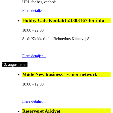
URL for begivenhed:…
Flere detaljer...
Hobby Cafe Kontakt 23303167 for info
18:00
-
22:00
Sted:
Klokkerholm Beboerhus Klintevej 8
Flere detaljer...
12. august 2026
Møde New business - senior network
10:00
-
12:00
Flere detaljer...
Reserveret Arkivet