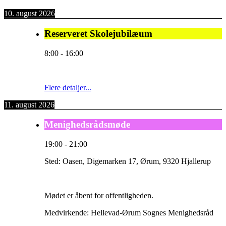
10. august 2026
Reserveret Skolejubilæum
8:00
-
16:00
Flere detaljer...
11. august 2026
Menighedsrådsmøde
19:00
-
21:00
Sted:
Oasen, Digemarken 17, Ørum, 9320 Hjallerup
Mødet er åbent for offentligheden.
Medvirkende: Hellevad-Ørum Sognes Menighedsråd