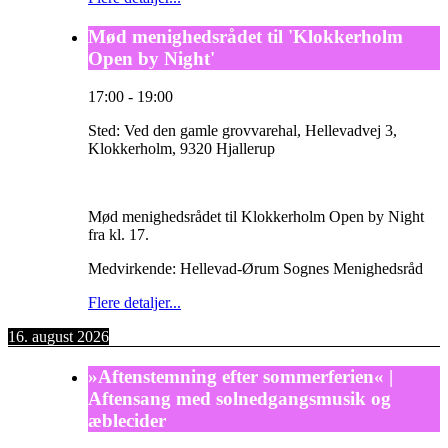
Mød menighedsrådet til 'Klokkerholm
Open by Night'
17:00
-
19:00
Sted:
Ved den gamle grovvarehal, Hellevadvej 3,
Klokkerholm, 9320 Hjallerup
Mød menighedsrådet til Klokkerholm Open by Night
fra kl. 17.
Medvirkende: Hellevad-Ørum Sognes Menighedsråd
Flere detaljer...
16. august 2026
»Aftenstemning efter sommerferien« |
Aftensang med solnedgangsmusik og
æblecider