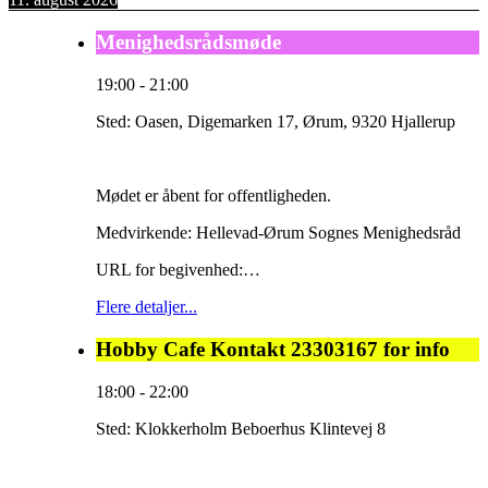
Menighedsrådsmøde
19:00
-
21:00
Sted:
Oasen, Digemarken 17, Ørum, 9320 Hjallerup
Mødet er åbent for offentligheden.
Medvirkende: Hellevad-Ørum Sognes Menighedsråd
URL for begivenhed:…
Flere detaljer...
Hobby Cafe Kontakt 23303167 for info
18:00
-
22:00
Sted:
Klokkerholm Beboerhus Klintevej 8