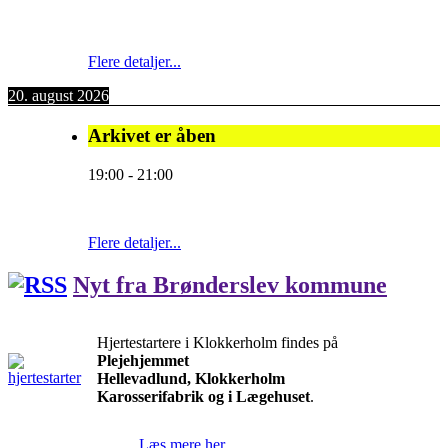
Flere detaljer...
20. august 2026
Arkivet er åben
19:00
-
21:00
Flere detaljer...
Nyt fra Brønderslev kommune
Hjertestartere i Klokkerholm findes på
Plejehjemmet
Hellevadlund, Klokkerholm
Karosserifabrik og i Lægehuset
.
Læs mere her.