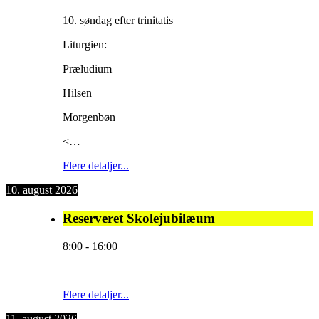
10. søndag efter trinitatis
Liturgien:
Præludium
Hilsen
Morgenbøn
<…
Flere detaljer...
10. august 2026
Reserveret Skolejubilæum
8:00
-
16:00
Flere detaljer...
11. august 2026