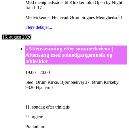
Mød menighedsrådet til Klokkerholm Open by Night
fra kl. 17.
Medvirkende: Hellevad-Ørum Sognes Menighedsråd
Flere detaljer...
16. august 2026
»Aftenstemning efter sommerferien« |
Aftensang med solnedgangsmusik og
æblecider
19:00
-
20:00
Sted:
Ørum Kirke, Bjørnbækvej 37, Ørum Kirkeby,
9320 Hjallerup
11. søndag efter trinitatis
Liturgien:
Præludium