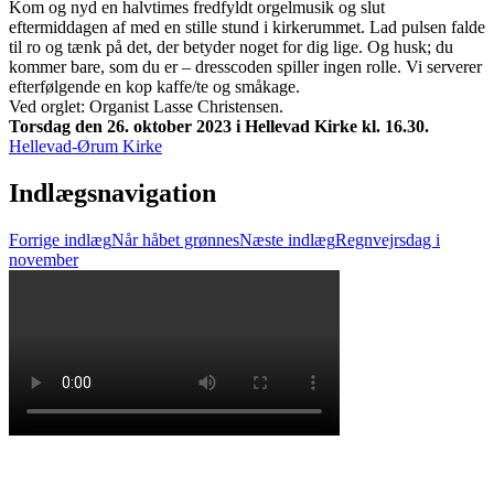
Kom og nyd en halvtimes fredfyldt orgelmusik og slut
eftermiddagen af med en stille stund i kirkerummet. Lad pulsen falde
til ro og tænk på det, der betyder noget for dig lige. Og husk; du
kommer bare, som du er – dresscoden spiller ingen rolle. Vi serverer
efterfølgende en kop kaffe/te og småkage.
Ved orglet: Organist Lasse Christensen.
Torsdag den 26. oktober 2023 i Hellevad Kirke kl. 16.30.
Hellevad-Ørum Kirke
Indlægsnavigation
Forrige indlæg
Når håbet grønnes
Næste indlæg
Regnvejrsdag i
november