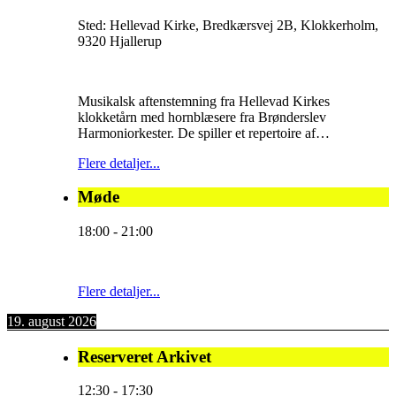
Sted:
Hellevad Kirke, Bredkærsvej 2B, Klokkerholm,
9320 Hjallerup
Musikalsk aftenstemning fra Hellevad Kirkes
klokketårn med hornblæsere fra Brønderslev
Harmoniorkester. De spiller et repertoire af…
Flere detaljer...
Møde
18:00
-
21:00
Flere detaljer...
19. august 2026
Reserveret Arkivet
12:30
-
17:30