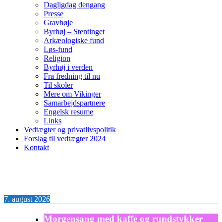
Dagligdag dengang
Presse
Gravhøje
Byrhøj – Stentinget
Arkæologiske fund
Løs-fund
Religion
Byrhøj i verden
Fra fredning til nu
Til skoler
Mere om Vikinger
Samarbejdspartnere
Engelsk resume
Links
Vedtægter og privatlivspolitik
Forslag til vedtægter 2024
Kontakt
7. august 2026
Morgensang med kaffe og rundstykker