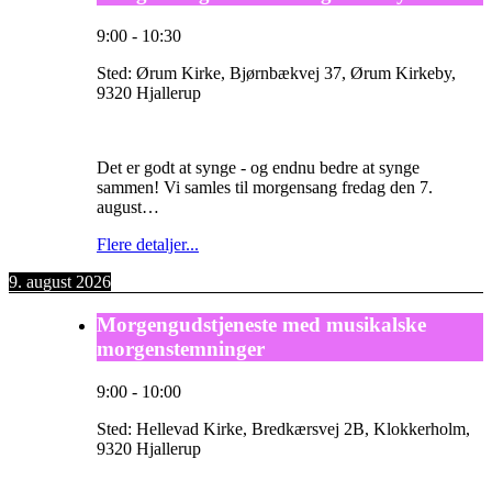
9:00
-
10:30
Sted:
Ørum Kirke, Bjørnbækvej 37, Ørum Kirkeby,
9320 Hjallerup
Det er godt at synge - og endnu bedre at synge
sammen! Vi samles til morgensang fredag den 7.
august…
Flere detaljer...
9. august 2026
Morgengudstjeneste med musikalske
morgenstemninger
9:00
-
10:00
Sted:
Hellevad Kirke, Bredkærsvej 2B, Klokkerholm,
9320 Hjallerup