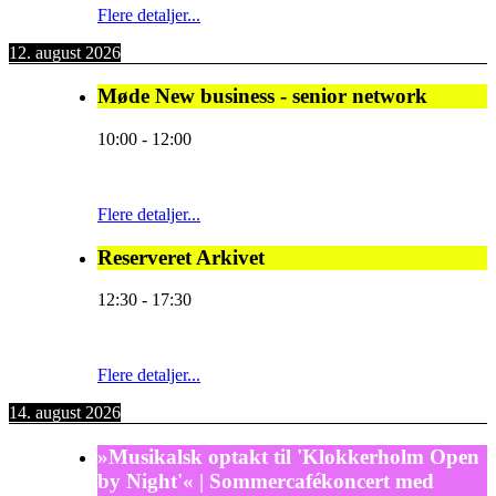
Flere detaljer...
12. august 2026
Møde New business - senior network
10:00
-
12:00
Flere detaljer...
Reserveret Arkivet
12:30
-
17:30
Flere detaljer...
14. august 2026
»Musikalsk optakt til 'Klokkerholm Open
by Night'« | Sommercafékoncert med