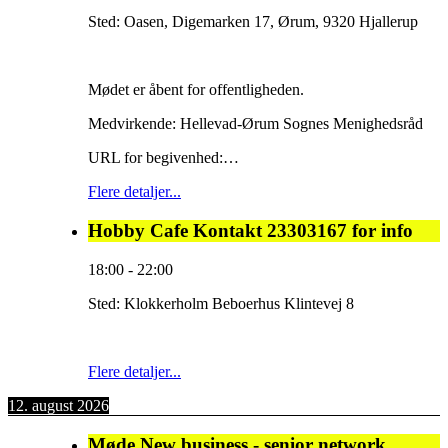
Sted:
Oasen, Digemarken 17, Ørum, 9320 Hjallerup
Mødet er åbent for offentligheden.
Medvirkende: Hellevad-Ørum Sognes Menighedsråd
URL for begivenhed:…
Flere detaljer...
Hobby Cafe Kontakt 23303167 for info
18:00
-
22:00
Sted:
Klokkerholm Beboerhus Klintevej 8
Flere detaljer...
12. august 2026
Møde New business - senior network