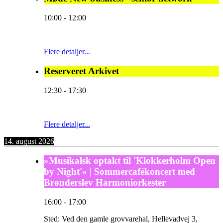
10:00
-
12:00
Flere detaljer...
Reserveret Arkivet
12:30
-
17:30
Flere detaljer...
14. august 2026
»Musikalsk optakt til 'Klokkerholm Open
by Night'« | Sommercafékoncert med
Brønderslev Harmoniorkester
16:00
-
17:00
Sted:
Ved den gamle grovvarehal, Hellevadvej 3,