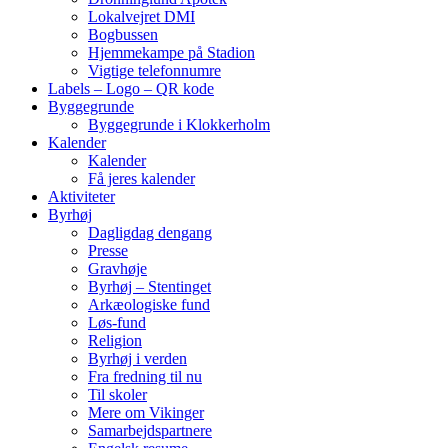
Lokalvejret DMI
Bogbussen
Hjemmekampe på Stadion
Vigtige telefonnumre
Labels – Logo – QR kode
Byggegrunde
Byggegrunde i Klokkerholm
Kalender
Kalender
Få jeres kalender
Aktiviteter
Byrhøj
Dagligdag dengang
Presse
Gravhøje
Byrhøj – Stentinget
Arkæologiske fund
Løs-fund
Religion
Byrhøj i verden
Fra fredning til nu
Til skoler
Mere om Vikinger
Samarbejdspartnere