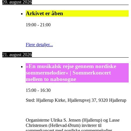
20. august 2026
Arkivet er åben
19:00
-
21:00
Flere detaljer...
21. august 2026
»En musikalsk rejse gennem nordiske
sommermelodier« | Sommerkoncert
mellem to nabosogne
15:00
-
16:30
Sted:
Hjallerup Kirke, Hjallerupvej 37, 9320 Hjallerup
Organisterne Ulrika S. Jensen (Hjallerup) og Lasse
Christensen (Hellevad-Ørum) inviterer til
sommerkoncert med nordiske sommermelodier.