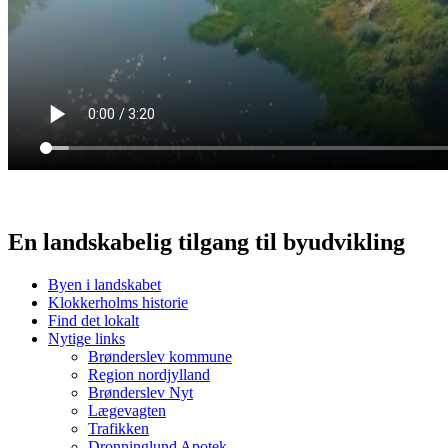
En landskabelig tilgang til byudvikling
Byen i landskabet
Klokkerholms historie
Find det lokalt
Nytige links
Brønderslev kommune
Region nordjylland
Brønderslev Nyt
Lægevagten
Trafikken
Dronninglund Apotek