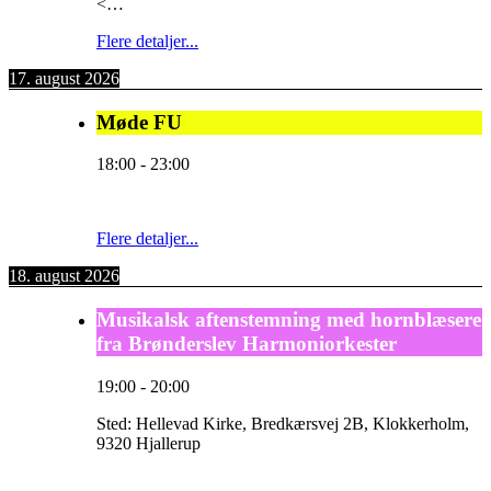
<…
Flere detaljer...
17. august 2026
Møde FU
18:00
-
23:00
Flere detaljer...
18. august 2026
Musikalsk aftenstemning med hornblæsere
fra Brønderslev Harmoniorkester
19:00
-
20:00
Sted:
Hellevad Kirke, Bredkærsvej 2B, Klokkerholm,
9320 Hjallerup