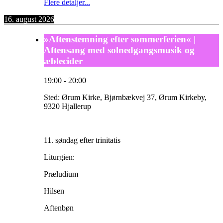
Flere detaljer...
16. august 2026
»Aftenstemning efter sommerferien« |
Aftensang med solnedgangsmusik og
æblecider
19:00
-
20:00
Sted:
Ørum Kirke, Bjørnbækvej 37, Ørum Kirkeby,
9320 Hjallerup
11. søndag efter trinitatis
Liturgien:
Præludium
Hilsen
Aftenbøn