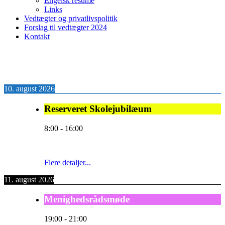
Engelsk resume
Links
Vedtægter og privatlivspolitik
Forslag til vedtægter 2024
Kontakt
10. august 2026
Reserveret Skolejubilæum
8:00
-
16:00
Flere detaljer...
11. august 2026
Menighedsrådsmøde
19:00
-
21:00