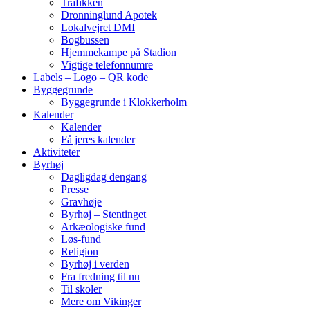
Trafikken
Dronninglund Apotek
Lokalvejret DMI
Bogbussen
Hjemmekampe på Stadion
Vigtige telefonnumre
Labels – Logo – QR kode
Byggegrunde
Byggegrunde i Klokkerholm
Kalender
Kalender
Få jeres kalender
Aktiviteter
Byrhøj
Dagligdag dengang
Presse
Gravhøje
Byrhøj – Stentinget
Arkæologiske fund
Løs-fund
Religion
Byrhøj i verden
Fra fredning til nu
Til skoler
Mere om Vikinger