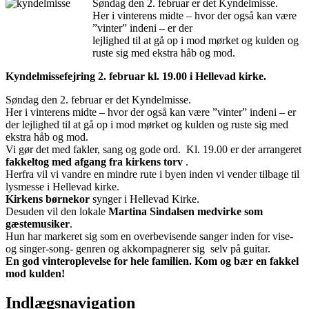
Søndag den 2. februar er det Kyndelmisse.
Her i vinterens midte – hvor der også kan være
”vinter” indeni – er der
lejlighed til at gå op i mod mørket og kulden og
ruste sig med ekstra håb og mod.
Kyndelmissefejring 2. februar kl. 19.00 i Hellevad kirke.
Søndag den 2. februar er det Kyndelmisse.
Her i vinterens midte – hvor der også kan være ”vinter” indeni – er
der lejlighed til at gå op i mod mørket og kulden og ruste sig med
ekstra håb og mod.
Vi gør det med fakler, sang og gode ord. Kl. 19.00 er der arrangeret
fakkeltog med afgang fra kirkens torv
.
Herfra vil vi vandre en mindre rute i byen inden vi vender tilbage til
lysmesse i Hellevad kirke.
Kirkens børnekor
synger i Hellevad Kirke.
Desuden vil den lokale
Martina Sindalsen medvirke som
gæstemusiker
.
Hun har markeret sig som en overbevisende sanger inden for vise-
og singer-song- genren og akkompagnerer sig selv på guitar.
En god vinteroplevelse for hele familien. Kom og bær en fakkel
mod kulden!
Indlægsnavigation