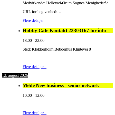
Medvirkende: Hellevad-Ørum Sognes Menighedsråd
URL for begivenhed:…
Flere detaljer...
Hobby Cafe Kontakt 23303167 for info
18:00
-
22:00
Sted:
Klokkerholm Beboerhus Klintevej 8
Flere detaljer...
12. august 2026
Møde New business - senior network
10:00
-
12:00
Flere detaljer...