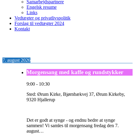
Samarbejdspartnere
Engelsk resume
Links
Vedtægter og privatlivspolitik
Forslag til vedtægter 2024
Kontakt
7. august 2026
Morgensang med kaffe og rundstykker
9:00
-
10:30
Sted:
Ørum Kirke, Bjørnbækvej 37, Ørum Kirkeby,
9320 Hjallerup
Det er godt at synge - og endnu bedre at synge
sammen! Vi samles til morgensang fredag den 7.
august…