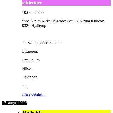
æblecider
19:00
-
20:00
Sted:
Ørum Kirke, Bjørnbækvej 37, Ørum Kirkeby,
9320 Hjallerup
11. søndag efter trinitatis
Liturgien:
Præludium
Hilsen
Aftenbøn
<…
Flere detaljer...
17. august 2026
Møde FU