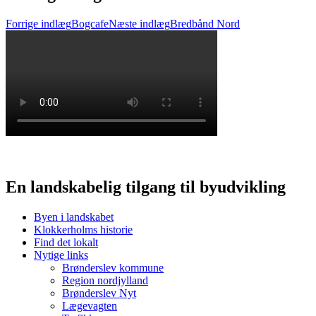
Forrige indlæg
Bogcafe
Næste indlæg
Bredbånd Nord
En landskabelig tilgang til byudvikling
Byen i landskabet
Klokkerholms historie
Find det lokalt
Nytige links
Brønderslev kommune
Region nordjylland
Brønderslev Nyt
Lægevagten