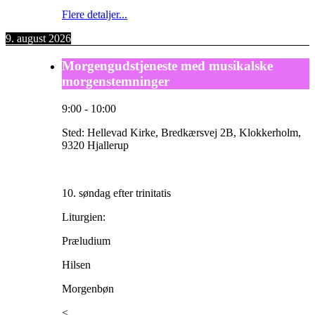
Flere detaljer...
9. august 2026
Morgengudstjeneste med musikalske
morgenstemninger
9:00
-
10:00
Sted:
Hellevad Kirke, Bredkærsvej 2B, Klokkerholm,
9320 Hjallerup
10. søndag efter trinitatis
Liturgien:
Præludium
Hilsen
Morgenbøn
<…