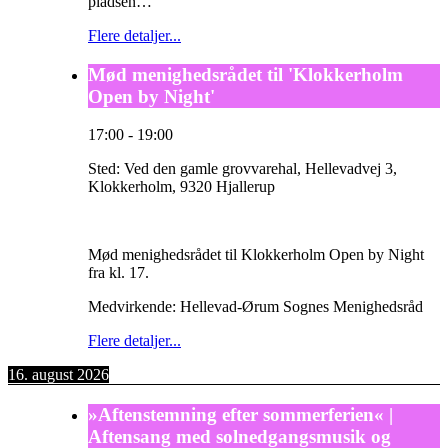
pladsen…
Flere detaljer...
Mød menighedsrådet til 'Klokkerholm
Open by Night'
17:00
-
19:00
Sted:
Ved den gamle grovvarehal, Hellevadvej 3,
Klokkerholm, 9320 Hjallerup
Mød menighedsrådet til Klokkerholm Open by Night
fra kl. 17.
Medvirkende: Hellevad-Ørum Sognes Menighedsråd
Flere detaljer...
16. august 2026
»Aftenstemning efter sommerferien« |
Aftensang med solnedgangsmusik og