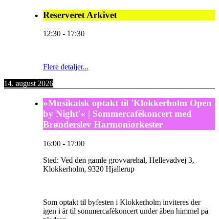
Reserveret Arkivet
12:30
-
17:30
Flere detaljer...
14. august 2026
»Musikalsk optakt til 'Klokkerholm Open
by Night'« | Sommercafékoncert med
Brønderslev Harmoniorkester
16:00
-
17:00
Sted:
Ved den gamle grovvarehal, Hellevadvej 3,
Klokkerholm, 9320 Hjallerup
Som optakt til byfesten i Klokkerholm inviteres der
igen i år til sommercafékoncert under åben himmel på