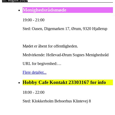
Menighedsrådsmøde
19:00
-
21:00
Sted:
Oasen, Digemarken 17, Ørum, 9320 Hjallerup
Mødet er åbent for offentligheden.
Medvirkende: Hellevad-Ørum Sognes Menighedsråd
URL for begivenhed:…
Flere detaljer...
Hobby Cafe Kontakt 23303167 for info
18:00
-
22:00
Sted:
Klokkerholm Beboerhus Klintevej 8