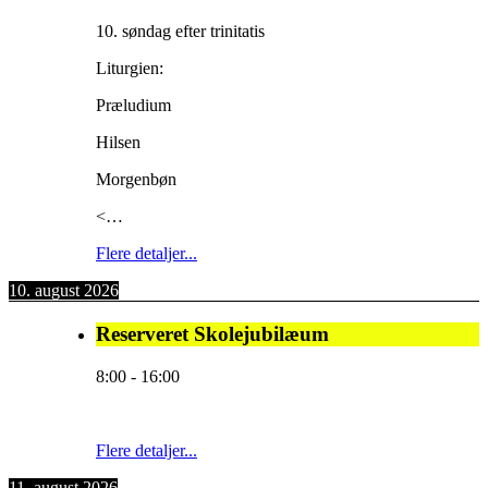
10. søndag efter trinitatis
Liturgien:
Præludium
Hilsen
Morgenbøn
<…
Flere detaljer...
10. august 2026
Reserveret Skolejubilæum
8:00
-
16:00
Flere detaljer...
11. august 2026