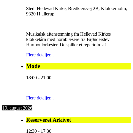
Sted:
Hellevad Kirke, Bredkærsvej 2B, Klokkerholm,
9320 Hjallerup
Musikalsk aftenstemning fra Hellevad Kirkes
klokketårn med hornblæsere fra Brønderslev
Harmoniorkester. De spiller et repertoire af…
Flere detaljer...
Møde
18:00
-
21:00
Flere detaljer...
19. august 2026
Reserveret Arkivet
12:30
-
17:30