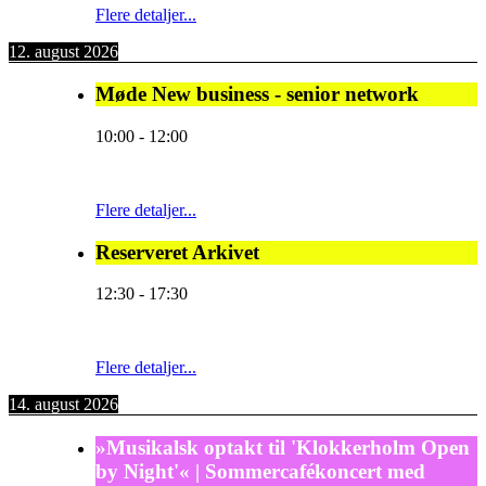
Flere detaljer...
12. august 2026
Møde New business - senior network
10:00
-
12:00
Flere detaljer...
Reserveret Arkivet
12:30
-
17:30
Flere detaljer...
14. august 2026
»Musikalsk optakt til 'Klokkerholm Open
by Night'« | Sommercafékoncert med