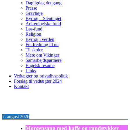
Dagligdag dengang
Presse
Gravhøje
Byrhøj – Stentinget
Arkæologiske fund
Løs-fund
Religion
Byrhøj i verden
Fra fredning til nu
Til skoler
Mere om Vikinger
Samarbejdspartnere
Engelsk resume
Links
Vedtægter og privatlivspolitik
Forslag til vedtægter 2024
Kontakt
7. august 2026
Morgensang med kaffe og rundstykker