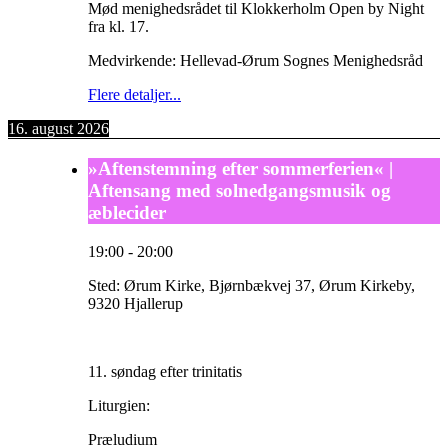
Mød menighedsrådet til Klokkerholm Open by Night
fra kl. 17.
Medvirkende: Hellevad-Ørum Sognes Menighedsråd
Flere detaljer...
16. august 2026
»Aftenstemning efter sommerferien« |
Aftensang med solnedgangsmusik og
æblecider
19:00
-
20:00
Sted:
Ørum Kirke, Bjørnbækvej 37, Ørum Kirkeby,
9320 Hjallerup
11. søndag efter trinitatis
Liturgien:
Præludium