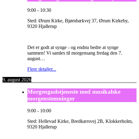
9:00
-
10:30
Sted:
Ørum Kirke, Bjørnbækvej 37, Ørum Kirkeby,
9320 Hjallerup
Det er godt at synge - og endnu bedre at synge
sammen! Vi samles til morgensang fredag den 7.
august…
Flere detaljer...
9. august 2026
Morgengudstjeneste med musikalske
morgenstemninger
9:00
-
10:00
Sted:
Hellevad Kirke, Bredkærsvej 2B, Klokkerholm,
9320 Hjallerup