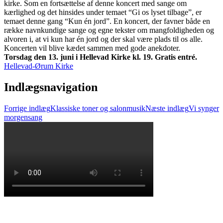
kirke. Som en fortsættelse af denne koncert med sange om
kærlighed og det hinsides under temaet “Gi os lyset tilbage”, er
temaet denne gang “Kun én jord”. En koncert, der favner både en
række navnkundige sange og egne tekster om mangfoldigheden og
alvoren i, at vi kun har én jord og der skal være plads til os alle.
Koncerten vil blive kædet sammen med gode anekdoter.
Torsdag den 13. juni i Hellevad Kirke kl. 19. Gratis entré.
Hellevad-Ørum Kirke
Indlægsnavigation
Forrige indlæg
Klassiske toner og salonmusik
Næste indlæg
Vi synger
morgensang