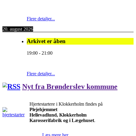
Flere detaljer...
20. august 2026
Arkivet er åben
19:00
-
21:00
Flere detaljer...
Nyt fra Brønderslev kommune
Hjertestartere i Klokkerholm findes på
Plejehjemmet
Hellevadlund, Klokkerholm
Karosserifabrik og i Lægehuset
.
Læs mere her.