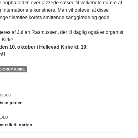
 popballader, over jazzede satser, til velkendte numre af
 internationale kunstnere. Man vil opleve, at disse
ange tilsættes korets smittende sangglæde og gode
geres af Julian Rasmussen, der til daglig også er organist
 Kirke.
en 10. oktober i Hellevad Kirke kl. 19.
ré!
D-ØRUM KIRKE
NDLÆG
gsnavigation
ske perler
DLÆG
usik til natten