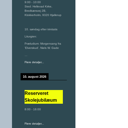
9:00
-
10:00
Sted:
Hellevad Kirke,
Bredkærsvej 2B,
Klokkerholm, 9320 Hjallerup
10. søndag efter trinitatis
Liturgien:
Præludium: Morgensang fra
'Elverskud', Niels W. Gade
…
Flere detaljer...
10. august 2026
Reserveret
Skolejubilæum
8:00
-
16:00
Flere detaljer...