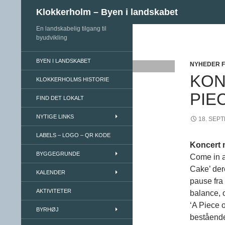
Søg
Klokkerholm – Byen i landskabet
En landskabelig tilgang til
Hop til indhold
byudvikling
BYEN I LANDSKABET
NYHEDER 
KON
KLOKKERHOLMS HISTORIE
PIE
FIND DET LOKALT
NYTIGE LINKS
18. SEP
LABELS – LOGO – QR KODE
Koncert 
BYGGEGRUNDE
Come in a
Cake’ der
KALENDER
pause fra 
AKTIVITETER
balance, og
‘A Piece 
BYRHØJ
bestående