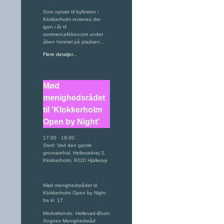
Som optakt til byfesten i
Klokkerholm inviteres der
igen i år til
sommercafékoncert under
åben himmel på pladsen…
Flere detaljer...
Mød
menighedsrådet
til 'Klokkerholm
Open by Night'
17:00
-
19:00
Sted:
Ved den gamle
grovvarehal, Hellevadvej 3,
Klokkerholm, 9320 Hjallerup
Mød menighedsrådet til
Klokkerholm Open by Night
fra kl. 17.
Medvirkende: Hellevad-Ørum
Sognes Menighedsråd