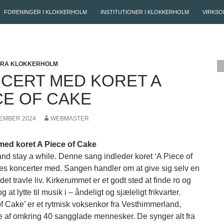
FORENINGER I KLOKKERHOLM
INSTITUTIONER I KLOKKERHOLM
VIRKSO
FRA KLOKKERHOLM
CERT MED KORET A
CE OF CAKE
TEMBER 2024
WEBMASTER
med koret A Piece of Cake
nd stay a while. Denne sang indleder koret ‘A Piece of
es koncerter med. Sangen handler om at give sig selv en
det travle liv. Kirkerummet er et godt sted at finde ro og
 at lytte til musik i – åndeligt og sjæleligt frikvarter.
of Cake’ er et rytmisk voksenkor fra Vesthimmerland,
 af omkring 40 sangglade mennesker. De synger alt fra