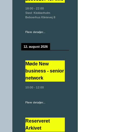
18:00
-
22:00
Sted:
Klokkerholm
Beboerhus Klintevej 8
Flere detaljer...
12. august 2026
Møde New
business - senior
network
10:00
-
12:00
Flere detaljer...
Reserveret
Arkivet