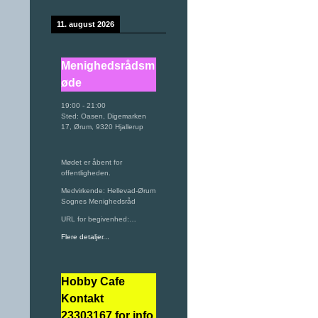
11. august 2026
Menighedsrådsm
øde
19:00
-
21:00
Sted:
Oasen, Digemarken
17, Ørum, 9320 Hjallerup
Mødet er åbent for
offentligheden.
Medvirkende: Hellevad-Ørum
Sognes Menighedsråd
URL for begivenhed:…
Flere detaljer...
Hobby Cafe
Kontakt
23303167 for info