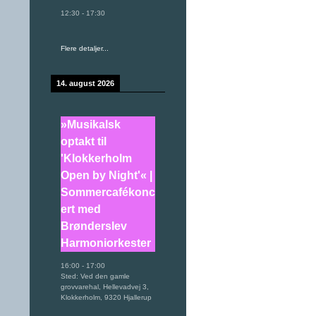
12:30
-
17:30
Flere detaljer...
14. august 2026
»Musikalsk
optakt til
'Klokkerholm
Open by Night'« |
Sommercafékonc
ert med
Brønderslev
Harmoniorkester
16:00
-
17:00
Sted:
Ved den gamle
grovvarehal, Hellevadvej 3,
Klokkerholm, 9320 Hjallerup