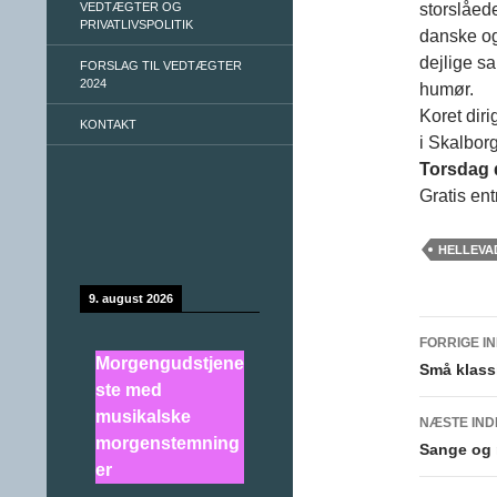
VEDTÆGTER OG
storslåede
PRIVATLIVSPOLITIK
danske og
dejlige s
FORSLAG TIL VEDTÆGTER
2024
humør.
Koret diri
KONTAKT
i Skalborg
Torsdag d
Gratis ent
HELLEVA
9. august 2026
FORRIGE I
Morgengudstjene
Indlæ
Små klassi
ste med
musikalske
NÆSTE IN
morgenstemning
Sange og m
er