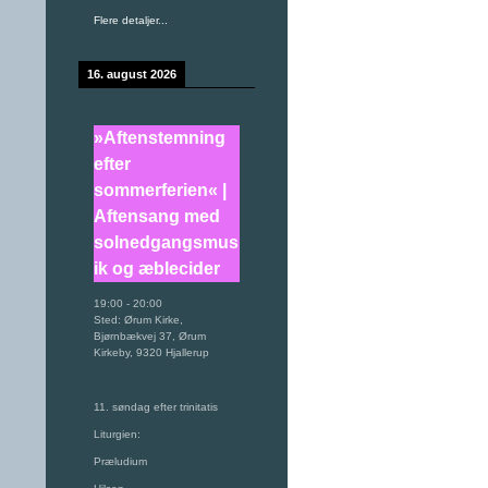
Flere detaljer...
16. august 2026
»Aftenstemning
efter
sommerferien« |
Aftensang med
solnedgangsmus
ik og æblecider
19:00
-
20:00
Sted:
Ørum Kirke,
Bjørnbækvej 37, Ørum
Kirkeby, 9320 Hjallerup
11. søndag efter trinitatis
Liturgien:
Præludium