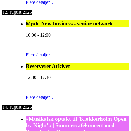
Flere detaljer...
12. august 2026
Møde New business - senior network
10:00
-
12:00
Flere detaljer...
Reserveret Arkivet
12:30
-
17:30
Flere detaljer...
14. august 2026
»Musikalsk optakt til 'Klokkerholm Open
by Night'« | Sommercafékoncert med