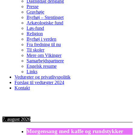
Dagligdag dengang
Presse
Gravhøje
Byrhøj – Stentinget
Arkæologiske fund
Løs-fund
Religion
Byrhøj i verden
Fra fredning til nu
Til skoler
Mere om Vikinger
Samarbejdspartnere
Engelsk resume
Links
Vedtægter og privatlivspolitik
Forslag til vedtægter 2024
Kontakt
7. august 2026
Morgensang med kaffe og rundstykker