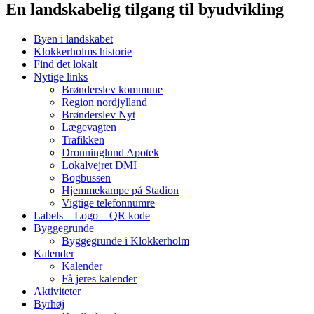
En landskabelig tilgang til byudvikling
Byen i landskabet
Klokkerholms historie
Find det lokalt
Nytige links
Brønderslev kommune
Region nordjylland
Brønderslev Nyt
Lægevagten
Trafikken
Dronninglund Apotek
Lokalvejret DMI
Bogbussen
Hjemmekampe på Stadion
Vigtige telefonnumre
Labels – Logo – QR kode
Byggegrunde
Byggegrunde i Klokkerholm
Kalender
Kalender
Få jeres kalender
Aktiviteter
Byrhøj