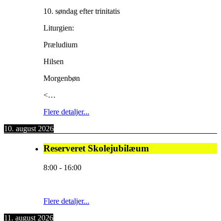
10. søndag efter trinitatis
Liturgien:
Præludium
Hilsen
Morgenbøn
<…
Flere detaljer...
10. august 2026
Reserveret Skolejubilæum
8:00
-
16:00
Flere detaljer...
11. august 2026