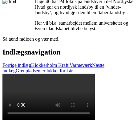
I uge 46 har P4 fokus på landsbyer i det Nordjyske.
Hvad gør en nordjysk landsby til en ‘vinder-
landsby’, og hvad gør den til en ‘taber-landsby’.
Her vil bl.a. samarbejdet mellem universitetet og
Byen i landskabet blivbe belyst.
Så tænd radioen og vær med.
Indlægsnavigation
Forrige indlæg
Klokkerholm Kraft Varmeværk
Næste
indlæg
Grenpladsen er lukket for i år