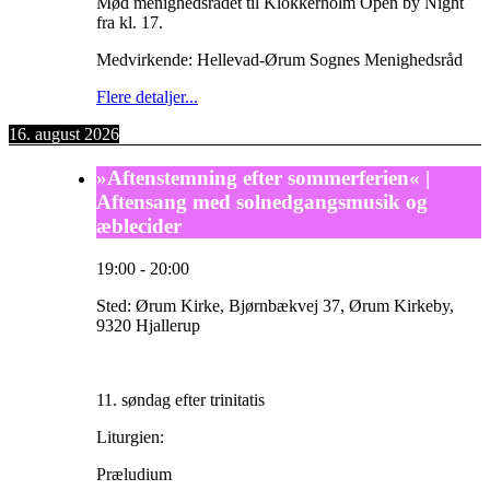
Mød menighedsrådet til Klokkerholm Open by Night
fra kl. 17.
Medvirkende: Hellevad-Ørum Sognes Menighedsråd
Flere detaljer...
16. august 2026
»Aftenstemning efter sommerferien« |
Aftensang med solnedgangsmusik og
æblecider
19:00
-
20:00
Sted:
Ørum Kirke, Bjørnbækvej 37, Ørum Kirkeby,
9320 Hjallerup
11. søndag efter trinitatis
Liturgien:
Præludium