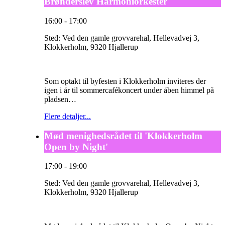
Brønderslev Harmoniorkester
16:00
-
17:00
Sted:
Ved den gamle grovvarehal, Hellevadvej 3,
Klokkerholm, 9320 Hjallerup
Som optakt til byfesten i Klokkerholm inviteres der
igen i år til sommercafékoncert under åben himmel på
pladsen…
Flere detaljer...
Mød menighedsrådet til 'Klokkerholm
Open by Night'
17:00
-
19:00
Sted:
Ved den gamle grovvarehal, Hellevadvej 3,
Klokkerholm, 9320 Hjallerup