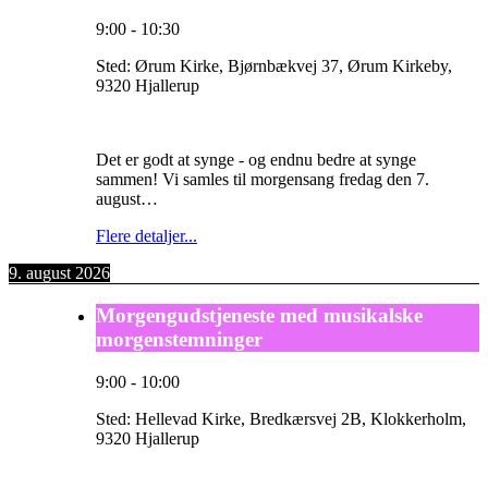
9:00
-
10:30
Sted:
Ørum Kirke, Bjørnbækvej 37, Ørum Kirkeby,
9320 Hjallerup
Det er godt at synge - og endnu bedre at synge
sammen! Vi samles til morgensang fredag den 7.
august…
Flere detaljer...
9. august 2026
Morgengudstjeneste med musikalske
morgenstemninger
9:00
-
10:00
Sted:
Hellevad Kirke, Bredkærsvej 2B, Klokkerholm,
9320 Hjallerup