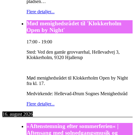
pladsen…
Flere detaljer...
Mød menighedsrådet til 'Klokkerholm
Open by Night'
17:00
-
19:00
Sted:
Ved den gamle grovvarehal, Hellevadvej 3,
Klokkerholm, 9320 Hjallerup
Mød menighedsrådet til Klokkerholm Open by Night
fra kl. 17.
Medvirkende: Hellevad-Ørum Sognes Menighedsråd
Flere detaljer...
16. august 2026
»Aftenstemning efter sommerferien« |
Aftensang med solnedgangsmusik og