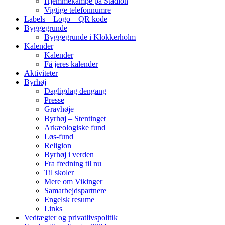
Hjemmekampe på Stadion
Vigtige telefonnumre
Labels – Logo – QR kode
Byggegrunde
Byggegrunde i Klokkerholm
Kalender
Kalender
Få jeres kalender
Aktiviteter
Byrhøj
Dagligdag dengang
Presse
Gravhøje
Byrhøj – Stentinget
Arkæologiske fund
Løs-fund
Religion
Byrhøj i verden
Fra fredning til nu
Til skoler
Mere om Vikinger
Samarbejdspartnere
Engelsk resume
Links
Vedtægter og privatlivspolitik