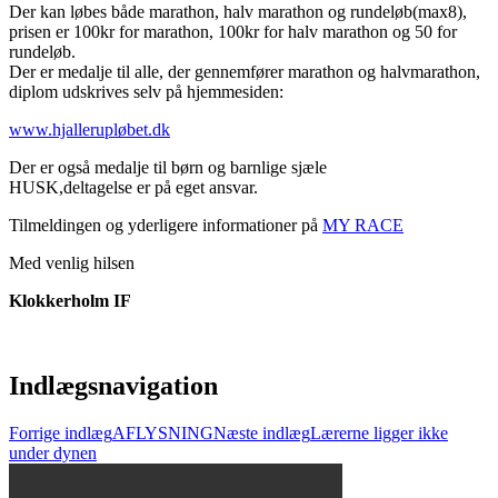
Der kan løbes både marathon, halv marathon og rundeløb(max8),
prisen er 100kr for marathon, 100kr for halv marathon og 50 for
rundeløb.
Der er medalje til alle, der gennemfører marathon og halvmarathon,
diplom udskrives selv på hjemmesiden:
www.hjallerupløbet.dk
Der er også medalje til børn og barnlige sjæle
HUSK,deltagelse er på eget ansvar.
Tilmeldingen og yderligere informationer på
MY RACE
Med venlig hilsen
Klokkerholm IF
Indlægsnavigation
Forrige indlæg
AFLYSNING
Næste indlæg
Lærerne ligger ikke
under dynen