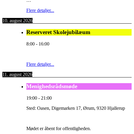
…
Flere detaljer...
10. august 2026
Reserveret Skolejubilæum
8:00
-
16:00
Flere detaljer...
11. august 2026
Menighedsrådsmøde
19:00
-
21:00
Sted:
Oasen, Digemarken 17, Ørum, 9320 Hjallerup
Mødet er åbent for offentligheden.