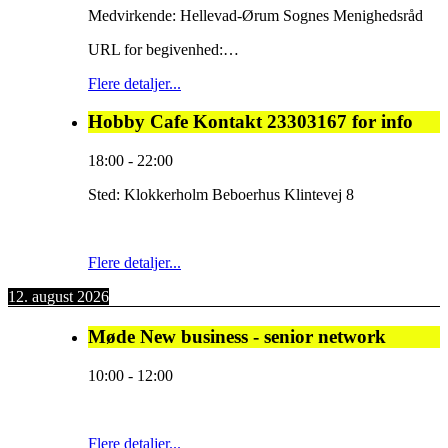
Medvirkende: Hellevad-Ørum Sognes Menighedsråd
URL for begivenhed:…
Flere detaljer...
Hobby Cafe Kontakt 23303167 for info
18:00
-
22:00
Sted:
Klokkerholm Beboerhus Klintevej 8
Flere detaljer...
12. august 2026
Møde New business - senior network
10:00
-
12:00
Flere detaljer...