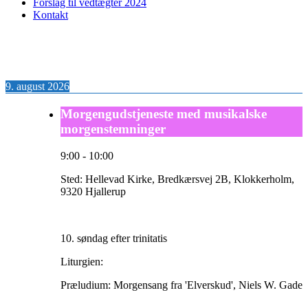
Forslag til vedtægter 2024
Kontakt
9. august 2026
Morgengudstjeneste med musikalske
morgenstemninger
9:00
-
10:00
Sted:
Hellevad Kirke, Bredkærsvej 2B, Klokkerholm,
9320 Hjallerup
10. søndag efter trinitatis
Liturgien:
Præludium: Morgensang fra 'Elverskud', Niels W. Gade