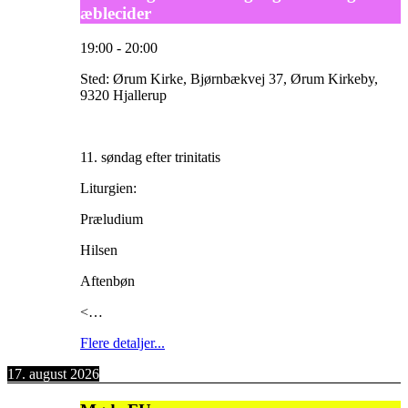
æblecider
19:00
-
20:00
Sted:
Ørum Kirke, Bjørnbækvej 37, Ørum Kirkeby,
9320 Hjallerup
11. søndag efter trinitatis
Liturgien:
Præludium
Hilsen
Aftenbøn
<…
Flere detaljer...
17. august 2026