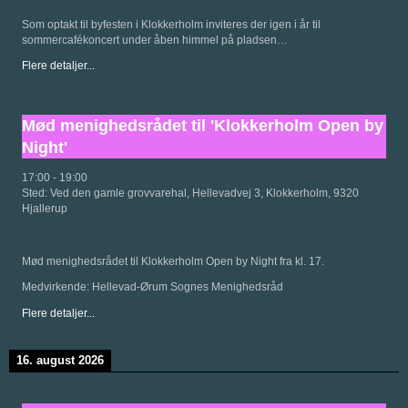
Som optakt til byfesten i Klokkerholm inviteres der igen i år til
sommercafékoncert under åben himmel på pladsen…
Flere detaljer...
Mød menighedsrådet til 'Klokkerholm Open by
Night'
17:00
-
19:00
Sted:
Ved den gamle grovvarehal, Hellevadvej 3, Klokkerholm, 9320
Hjallerup
Mød menighedsrådet til Klokkerholm Open by Night fra kl. 17.
Medvirkende: Hellevad-Ørum Sognes Menighedsråd
Flere detaljer...
16. august 2026