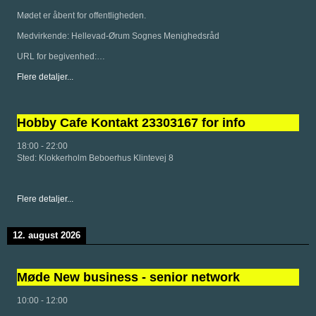
Mødet er åbent for offentligheden.
Medvirkende: Hellevad-Ørum Sognes Menighedsråd
URL for begivenhed:…
Flere detaljer...
Hobby Cafe Kontakt 23303167 for info
18:00
-
22:00
Sted:
Klokkerholm Beboerhus Klintevej 8
Flere detaljer...
12. august 2026
Møde New business - senior network
10:00
-
12:00