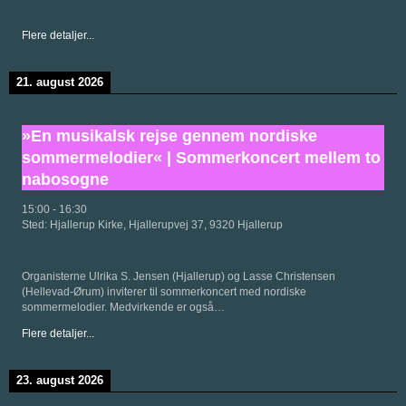
Flere detaljer...
21. august 2026
»En musikalsk rejse gennem nordiske
sommermelodier« | Sommerkoncert mellem to
nabosogne
15:00
-
16:30
Sted:
Hjallerup Kirke, Hjallerupvej 37, 9320 Hjallerup
Organisterne Ulrika S. Jensen (Hjallerup) og Lasse Christensen
(Hellevad-Ørum) inviterer til sommerkoncert med nordiske
sommermelodier. Medvirkende er også…
Flere detaljer...
23. august 2026