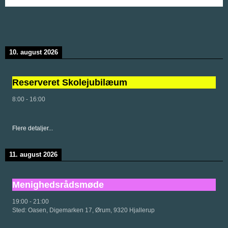
10. august 2026
Reserveret Skolejubilæum
8:00
-
16:00
Flere detaljer...
11. august 2026
Menighedsrådsmøde
19:00
-
21:00
Sted:
Oasen, Digemarken 17, Ørum, 9320 Hjallerup