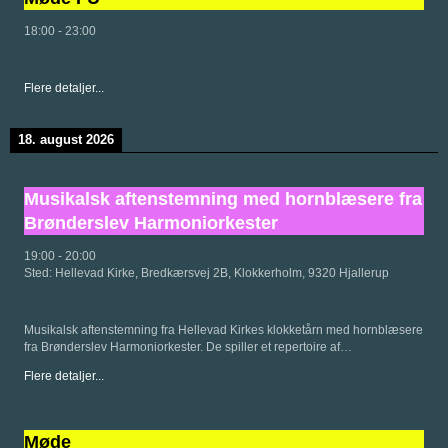
18:00
-
23:00
Flere detaljer...
18. august 2026
Musikalsk aftenstemning med hornblæsere fra
Brønderslev Harmoniorkester
19:00
-
20:00
Sted:
Hellevad Kirke, Bredkærsvej 2B, Klokkerholm, 9320 Hjallerup
Musikalsk aftenstemning fra Hellevad Kirkes klokketårn med hornblæsere
fra Brønderslev Harmoniorkester. De spiller et repertoire af…
Flere detaljer...
Møde