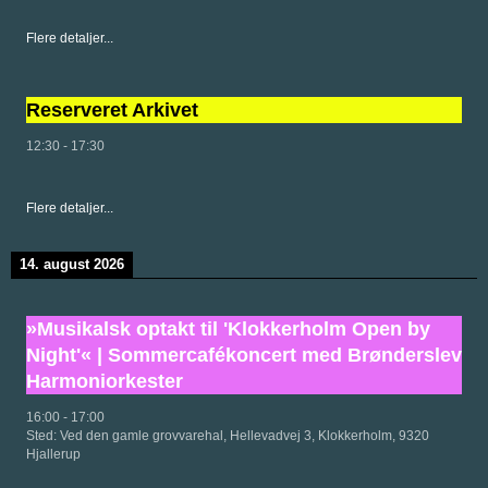
Flere detaljer...
Reserveret Arkivet
12:30
-
17:30
Flere detaljer...
14. august 2026
»Musikalsk optakt til 'Klokkerholm Open by
Night'« | Sommercafékoncert med Brønderslev
Harmoniorkester
16:00
-
17:00
Sted:
Ved den gamle grovvarehal, Hellevadvej 3, Klokkerholm, 9320
Hjallerup