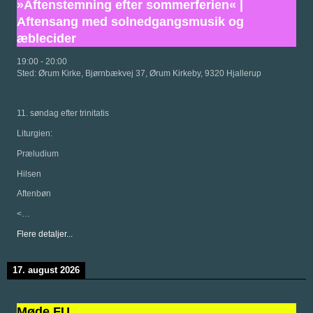
»Aftenstemning efter sommerferien« |
Aftensang med solnedgangsmusik og
æblecider
19:00
-
20:00
Sted:
Ørum Kirke, Bjørnbækvej 37, Ørum Kirkeby, 9320 Hjallerup
11. søndag efter trinitatis
Liturgien:
Præludium
Hilsen
Aftenbøn
<…
Flere detaljer...
17. august 2026
Møde FU