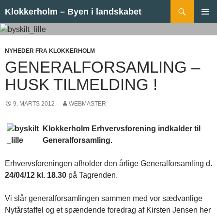
Hop til indhold
Søg
Klokkerholm – Byen i landskabet
PRIMÆ
MENU
NYHEDER FRA KLOKKERHOLM
GENERALFORSAMLING –
HUSK TILMELDING !
9. MARTS 2012
WEBMASTER
Klokkerholm Erhvervsforening indkalder til
Generalforsamling.
Erhvervsforeningen afholder den årlige Generalforsamling d.
24/04/12 kl. 18.30
på Tagrenden.
Vi slår generalforsamlingen sammen med vor sædvanlige
Nytårstaffel og et spændende foredrag af Kirsten Jensen her