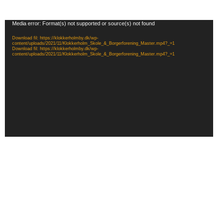
Videoafspiller
Media error: Format(s) not supported or source(s) not found
Download fil: https://klokkerholmby.dk/wp-
content/uploads/2021/11/Klokkerholm_Skole_&_Borgerforening_Master.mp4?_=1
Download fil: https://klokkerholmby.dk/wp-
content/uploads/2021/11/Klokkerholm_Skole_&_Borgerforening_Master.mp4?_=1