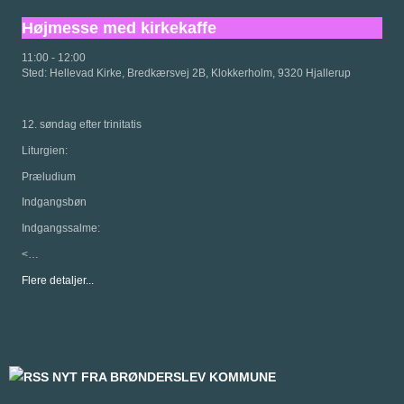
Højmesse med kirkekaffe
11:00
-
12:00
Sted:
Hellevad Kirke, Bredkærsvej 2B, Klokkerholm, 9320 Hjallerup
12. søndag efter trinitatis
Liturgien:
Præludium
Indgangsbøn
Indgangssalme:
<…
Flere detaljer...
NYT FRA BRØNDERSLEV KOMMUNE