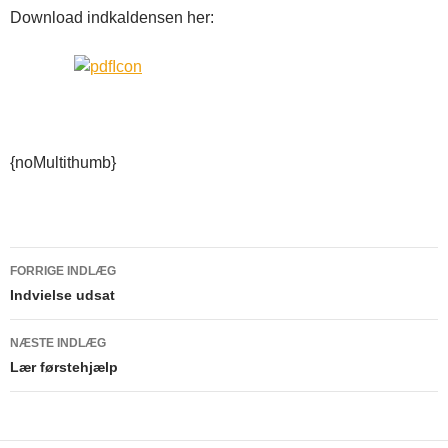
Download indkaldensen her:
{noMultithumb}
FORRIGE INDLÆG
Indlægsnavigation
Indvielse udsat
NÆSTE INDLÆG
Lær førstehjælp