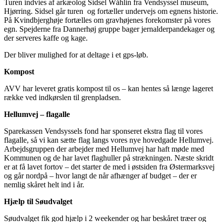
Turen indvies af arkæolog Sidsel Wåhlin fra Vendsyssel museum,
Hjørring. Sidsel går turen og fortæller undervejs om egnens historie.
På Kvindbjerghøje fortælles om gravhøjenes forekomster på vores
egn. Spejderne fra Dannerhøj gruppe bager jernalderpandekager og
der serveres kaffe og kage.
Der bliver mulighed for at deltage i et gps-løb.
Kompost
AVV har leveret gratis kompost til os – kan hentes så længe lageret
række ved indkørslen til grenpladsen.
Hellumvej – flagalle
Sparekassen Vendsyssels fond har sponseret ekstra flag til vores
flagalle, så vi kan sætte flag langs vores nye hovedgade Hellumvej.
Arbejdsgruppen der arbejder med Hellumvej har haft møde med
Kommunen og de har lavet flaghuller på strækningen. Næste skridt
er at få lavet fortov – det starter de med i østsiden fra Østermarksvej
og går nordpå – hvor langt de når afhænger af budget – der er
nemlig skåret helt ind i år.
Hjælp til Søudvalget
Søudvalget fik god hjælp i 2 weekender og har beskåret træer og