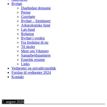
Byrhøj
Dagligdag dengang
Presse
Gravhøje
Byrhøj – Stentinget
Arkæologiske fund
Løs-fund
Religion
Byrhøj i verden
Fra fredning til nu
Til skoler
Mere om Vikinger
Samarbejdspartnere
Engelsk resume
Links
Vedtægter og privatlivspolitik
Forslag til vedtægter 2024
Kontakt
7. august 2026