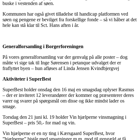
buske i vestenden af søen.
Kommunen har også givet tilladelse til handicap platformen ved
søen og pengene er bevilget fra forskellige fonde – så vi håber at det
hele kan stå klar til Sct. Hans aften i år.
Generalforsamling i Borgerforeningen
På vores generalforsamling var der genvalg på alle poster – dog
måtte vi sige tak til Inge Sørensen i petanque udvalget der er
fraflyttet byen – hun afløses af Linda Jensen Kvindbjergvej
Aktiviteter i SuperBest
SuperBest holder onsdag den 16 maj en smagsdag oplyser Rasmus
– der er inviteret 12 leverandører der kommer og præsenterer deres
varer og svarer på spørgsmål om disse og ikke mindst lader os
smage.
Torsdag den 21 juni kl. 19 holder Vin hjælperne vinsmagning i
SuperBest – pris 50,- for mad og vin.
Vin hjælperne er en ny ting i Kærsgaard SuperBest, hvor
”hjælperne” bistår med smagninger m.m. mod til gengæld at få