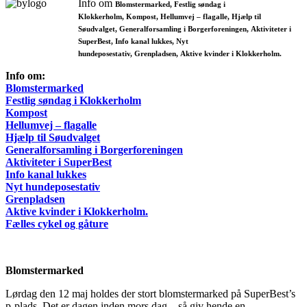
Info om
Blomstermarked, Festlig søndag i
Klokkerholm, Kompost, Hellumvej – flagalle, Hjælp til
Søudvalget, Generalforsamling i Borgerforeningen, Aktiviteter i
SuperBest, Info kanal lukkes, Nyt
hundeposestativ, Grenpladsen, Aktive kvinder i Klokkerholm.
Info om:
Blomstermarked
Festlig søndag i Klokkerholm
Kompost
Hellumvej – flagalle
Hjælp til Søudvalget
Generalforsamling i Borgerforeningen
Aktiviteter i SuperBest
Info kanal lukkes
Nyt hundeposestativ
Grenpladsen
Aktive kvinder i Klokkerholm.
Fælles cykel og gåture
Blomstermarked
Lørdag den 12 maj holdes der stort blomstermarked på SuperBest’s
p-plads. Det er dagen inden mors dag – så giv hende en