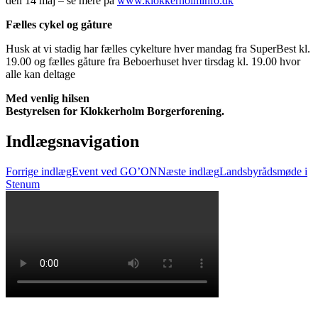
den 14 maj – se mere på
www.klokkerholminfo.dk
Fælles cykel og gåture
Husk at vi stadig har fælles cykelture hver mandag fra SuperBest kl.
19.00 og fælles gåture fra Beboerhuset hver tirsdag kl. 19.00 hvor
alle kan deltage
Med venlig hilsen
Bestyrelsen for Klokkerholm Borgerforening.
Indlægsnavigation
Forrige indlæg
Event ved GO’ON
Næste indlæg
Landsbyrådsmøde i
Stenum