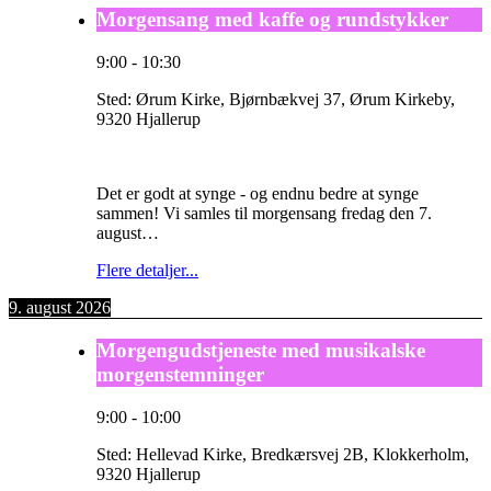
Morgensang med kaffe og rundstykker
9:00
-
10:30
Sted:
Ørum Kirke, Bjørnbækvej 37, Ørum Kirkeby,
9320 Hjallerup
Det er godt at synge - og endnu bedre at synge
sammen! Vi samles til morgensang fredag den 7.
august…
Flere detaljer...
9. august 2026
Morgengudstjeneste med musikalske
morgenstemninger
9:00
-
10:00
Sted:
Hellevad Kirke, Bredkærsvej 2B, Klokkerholm,
9320 Hjallerup