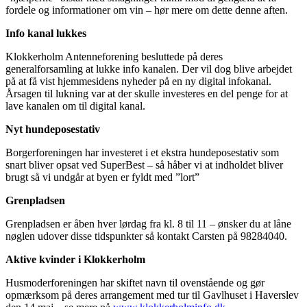
fordele og informationer om vin – hør mere om dette denne aften.
Info kanal lukkes
Klokkerholm Antenneforening besluttede på deres
generalforsamling at lukke info kanalen. Der vil dog blive arbejdet
på at få vist hjemmesidens nyheder på en ny digital infokanal.
Årsagen til lukning var at der skulle investeres en del penge for at
lave kanalen om til digital kanal.
Nyt hundeposestativ
Borgerforeningen har investeret i et ekstra hundeposestativ som
snart bliver opsat ved SuperBest – så håber vi at indholdet bliver
brugt så vi undgår at byen er fyldt med ”lort”
Grenpladsen
Grenpladsen er åben hver lørdag fra kl. 8 til 11 – ønsker du at låne
nøglen udover disse tidspunkter så kontakt Carsten på 98284040.
Aktive kvinder i Klokkerholm
Husmoderforeningen har skiftet navn til ovenstående og gør
opmærksom på deres arrangement med tur til Gavlhuset i Haverslev