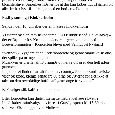
blomstergave. SuperBest sørger for at der kan købes lidt til ganen og
alle der har lyst til at deltage med en bod er velkommen.
Festlig søndag i Klokkerholm
Søndag den 10 juni sker der en masse i Klokkerholm
Vi starter med en familiekoncert til 14 i Klubhuset på Hellevadvej –
der er Brønderslev Kommune der arrangerer sammen med
Borgerforeningen – Koncerten bliver med Venndt og Nygaard
”Venndt & Nygaard er en underholdende og gennemmusikalsk duo,
der spiller på mange tangenter.
Musikken er præget af højt humør og nerve og så er den helt uden
grænser.
I repertoiret finder man alt fra blues, country, folk til skandinaviske
viser og gode, glemte sange fra 60’erne og 70’erne for slet ikke at
tale om den overdådige buffet af børnesange for voksne”
KIF sælger slik kaffe m.m. til koncerten.
Efter koncerten kan dagen fortsætte med at deltage i Byen i
Landskabets stiudvalgs indvielse af Gravhøjsporet kl. 15.30 med
start ved Fisketrappen ved Møllesøen.