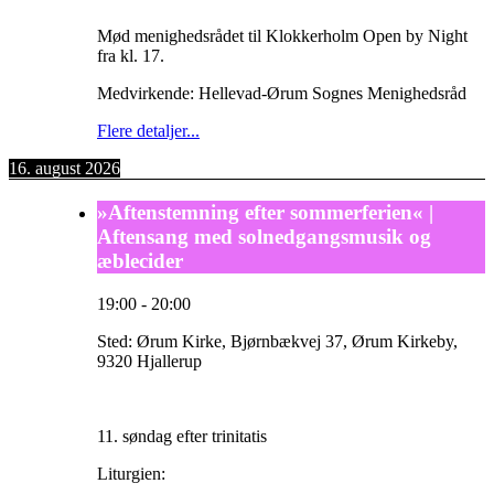
Mød menighedsrådet til Klokkerholm Open by Night
fra kl. 17.
Medvirkende: Hellevad-Ørum Sognes Menighedsråd
Flere detaljer...
16. august 2026
»Aftenstemning efter sommerferien« |
Aftensang med solnedgangsmusik og
æblecider
19:00
-
20:00
Sted:
Ørum Kirke, Bjørnbækvej 37, Ørum Kirkeby,
9320 Hjallerup
11. søndag efter trinitatis
Liturgien: