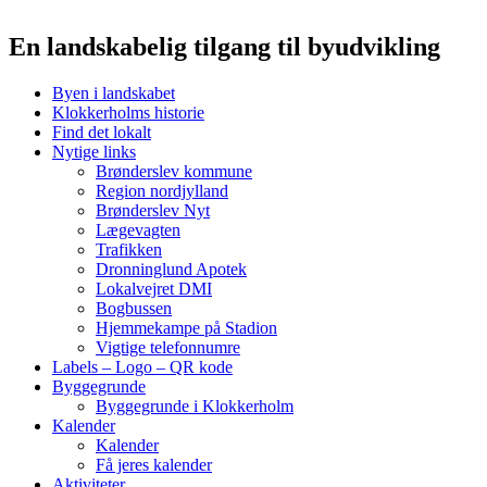
En landskabelig tilgang til byudvikling
Byen i landskabet
Klokkerholms historie
Find det lokalt
Nytige links
Brønderslev kommune
Region nordjylland
Brønderslev Nyt
Lægevagten
Trafikken
Dronninglund Apotek
Lokalvejret DMI
Bogbussen
Hjemmekampe på Stadion
Vigtige telefonnumre
Labels – Logo – QR kode
Byggegrunde
Byggegrunde i Klokkerholm
Kalender
Kalender
Få jeres kalender
Aktiviteter