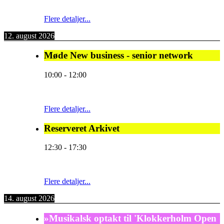
Flere detaljer...
12. august 2026
Møde New business - senior network
10:00
-
12:00
Flere detaljer...
Reserveret Arkivet
12:30
-
17:30
Flere detaljer...
14. august 2026
»Musikalsk optakt til 'Klokkerholm Open