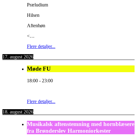
Præludium
Hilsen
Aftenbøn
<…
Flere detaljer...
17. august 2026
Møde FU
18:00
-
23:00
Flere detaljer...
18. august 2026
Musikalsk aftenstemning med hornblæsere
fra Brønderslev Harmoniorkester