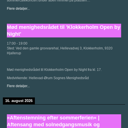
sommercafékoncert under åben himmel på pladsen…
Flere detaljer...
Mød menighedsrådet til 'Klokkerholm Open by
Night'
17:00
-
19:00
Sted:
Ved den gamle grovvarehal, Hellevadvej 3, Klokkerholm, 9320
Hjallerup
Mød menighedsrådet til Klokkerholm Open by Night fra kl. 17.
Medvirkende: Hellevad-Ørum Sognes Menighedsråd
Flere detaljer...
16. august 2026
»Aftenstemning efter sommerferien« |
Aftensang med solnedgangsmusik og