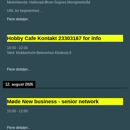
Medvirkende: Hellevad-Ørum Sognes Menighedsråd
URL for begivenhed:…
Flere detaljer...
Hobby Cafe Kontakt 23303167 for info
18:00
-
22:00
Sted:
Klokkerholm Beboerhus Klintevej 8
Flere detaljer...
12. august 2026
Møde New business - senior network
10:00
-
12:00
Flere detaljer...