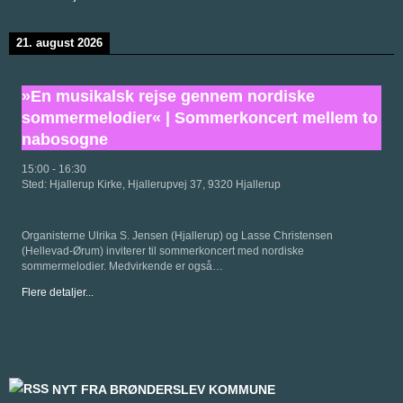
21. august 2026
»En musikalsk rejse gennem nordiske
sommermelodier« | Sommerkoncert mellem to
nabosogne
15:00
-
16:30
Sted:
Hjallerup Kirke, Hjallerupvej 37, 9320 Hjallerup
Organisterne Ulrika S. Jensen (Hjallerup) og Lasse Christensen
(Hellevad-Ørum) inviterer til sommerkoncert med nordiske
sommermelodier. Medvirkende er også…
Flere detaljer...
NYT FRA BRØNDERSLEV KOMMUNE