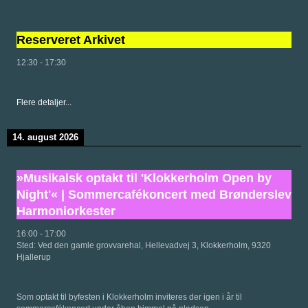
Reserveret Arkivet
12:30
-
17:30
Flere detaljer...
14. august 2026
»Musikalsk optakt til 'Klokkerholm Open by
Night'« | Sommercafékoncert med Brønderslev
Harmoniorkester
16:00
-
17:00
Sted:
Ved den gamle grovvarehal, Hellevadvej 3, Klokkerholm, 9320
Hjallerup
Som optakt til byfesten i Klokkerholm inviteres der igen i år til