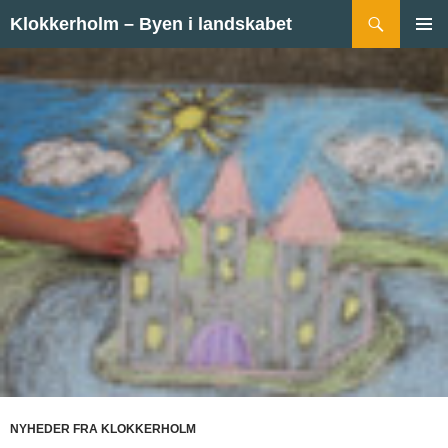
Hop til indhold
Søg
Klokkerholm – Byen i landskabet
PRIMÆ
MENU
NYHEDER FRA KLOKKERHOLM