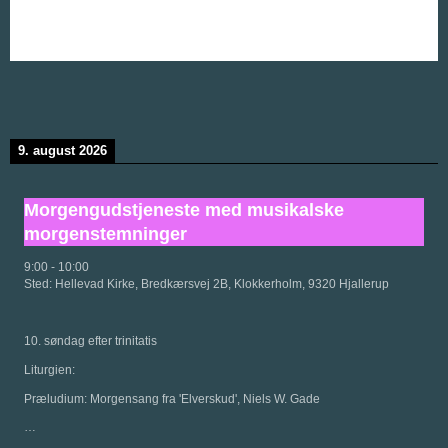
9. august 2026
Morgengudstjeneste med musikalske
morgenstemninger
9:00
-
10:00
Sted:
Hellevad Kirke, Bredkærsvej 2B, Klokkerholm, 9320 Hjallerup
10. søndag efter trinitatis
Liturgien:
Præludium: Morgensang fra 'Elverskud', Niels W. Gade
…