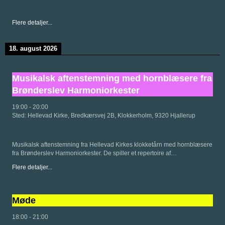
Flere detaljer...
18. august 2026
Musikalsk aftenstemning med hornblæsere fra
Brønderslev Harmoniorkester
19:00
-
20:00
Sted:
Hellevad Kirke, Bredkærsvej 2B, Klokkerholm, 9320 Hjallerup
Musikalsk aftenstemning fra Hellevad Kirkes klokketårn med hornblæsere
fra Brønderslev Harmoniorkester. De spiller et repertoire af…
Flere detaljer...
Møde
18:00
-
21:00