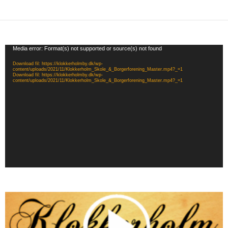
Videoafspiller
Media error: Format(s) not supported or source(s) not found
Download fil: https://klokkerholmby.dk/wp-
content/uploads/2021/11/Klokkerholm_Skole_&_Borgerforening_Master.mp4?_=1
Download fil: https://klokkerholmby.dk/wp-
content/uploads/2021/11/Klokkerholm_Skole_&_Borgerforening_Master.mp4?_=1