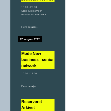
18:00
-
22:00
Sted:
Klokkerholm
Beboerhus Klintevej 8
Flere detaljer...
12. august 2026
Møde New
business - senior
network
10:00
-
12:00
Flere detaljer...
Reserveret
Arkivet