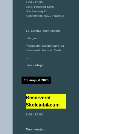
9:00
-
10:00
Sted:
Hellevad Kirke,
Bredkærsvej 2B,
Klokkerholm, 9320 Hjallerup
10. søndag efter trinitatis
Liturgien:
Præludium: Morgensang fra
'Elverskud', Niels W. Gade
…
Flere detaljer...
10. august 2026
Reserveret
Skolejubilæum
8:00
-
16:00
Flere detaljer...