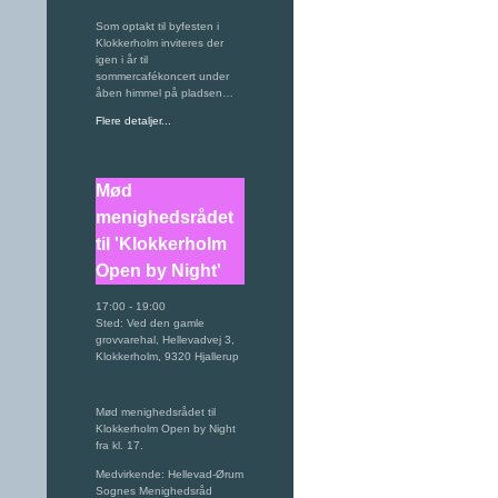
Som optakt til byfesten i
Klokkerholm inviteres der
igen i år til
sommercafékoncert under
åben himmel på pladsen…
Flere detaljer...
Mød
menighedsrådet
til 'Klokkerholm
Open by Night'
17:00
-
19:00
Sted:
Ved den gamle
grovvarehal, Hellevadvej 3,
Klokkerholm, 9320 Hjallerup
Mød menighedsrådet til
Klokkerholm Open by Night
fra kl. 17.
Medvirkende: Hellevad-Ørum
Sognes Menighedsråd