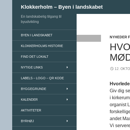
Søg
Klokkerholm – Byen i landskabet
En landskabelig tilgang til
Hop til indhold
byudvikling
BYEN I LANDSKABET
NYHEDER 
HVO
KLOKKERHOLMS HISTORIE
MØ
FIND DET LOKALT
NYTIGE LINKS
12. OKT
LABELS – LOGO – QR KODE
Hvorlede
BYGGEGRUNDE
Giv dig se
i kirkerum
KALENDER
organist 
AKTIVITETER
forskelli
andet Max
BYRHØJ
Vi server