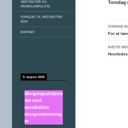
VEDTÆGTER OG
Torsdag d
PRIVATLIVSPOLITIK
FORSLAG TIL VEDTÆGTER
2024
FORRIGE I
KONTAKT
Indlæ
For at tæn
NÆSTE IN
Hvorledes
9. august 2026
Morgengudstjene
ste med
musikalske
morgenstemning
er