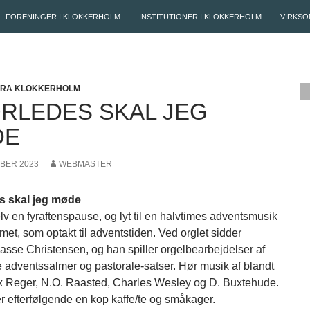
FORENINGER I KLOKKERHOLM
INSTITUTIONER I KLOKKERHOLM
VIRKSO
FRA KLOKKERHOLM
RLEDES SKAL JEG
DE
OBER 2023
WEBMASTER
s skal jeg møde
lv en fyraftenspause, og lyt til en halvtimes adventsmusik
met, som optakt til adventstiden. Ved orglet sidder
Lasse Christensen, og han spiller orgelbearbejdelser af
ge adventssalmer og pastorale-satser. Hør musik af blandt
 Reger, N.O. Raasted, Charles Wesley og D. Buxtehude.
er efterfølgende en kop kaffe/te og småkager.