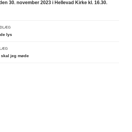
en 30. november 2023 i Hellevad Kirke kl. 16.30.
NDLÆG
gsnavigation
de lys
DLÆG
 skal jeg møde