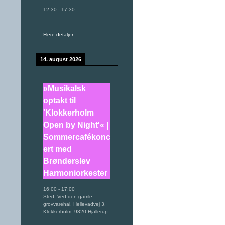
12:30
-
17:30
Flere detaljer...
14. august 2026
»Musikalsk
optakt til
'Klokkerholm
Open by Night'« |
Sommercafékonc
ert med
Brønderslev
Harmoniorkester
16:00
-
17:00
Sted:
Ved den gamle
grovvarehal, Hellevadvej 3,
Klokkerholm, 9320 Hjallerup