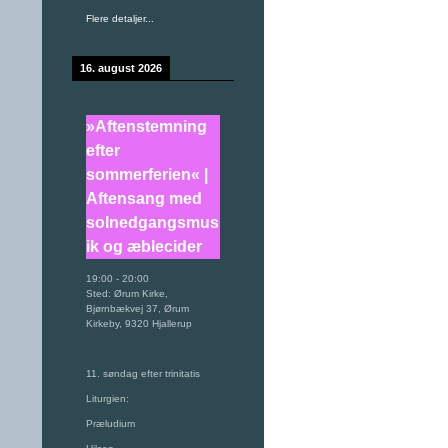
Flere detaljer...
16. august 2026
»Aftenstemning
efter
sommerferien« |
Aftensang med
solnedgangsmus
ik og æblecider
19:00
-
20:00
Sted:
Ørum Kirke,
Bjørnbækvej 37, Ørum
Kirkeby, 9320 Hjallerup
11. søndag efter trinitatis
Liturgien:
Præludium