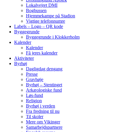
Lokalvejret DMI
Bogbussen
Hjemmekampe på Stadion
Vigtige telefonnumre
Labels – Logo – QR kode
Byggegrunde
Byggegrunde i Klokkerholm
Kalender
Kalender
Få jeres kalender
Aktiviteter
Byrhøj
Dagligdag dengang
Presse
Gravhøje
Byrhøj – Stentinget
Arkæologiske fund
Løs-fund
Religion
Byrhøj i verden
Fra fredning til nu
Til skoler
Mere om Vikinger
Samarbejdspartnere