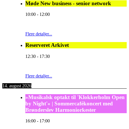
Møde New business - senior network
10:00
-
12:00
Flere detaljer...
Reserveret Arkivet
12:30
-
17:30
Flere detaljer...
14. august 2026
»Musikalsk optakt til 'Klokkerholm Open
by Night'« | Sommercafékoncert med
Brønderslev Harmoniorkester
16:00
-
17:00