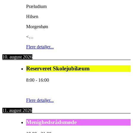
Præludium
Hilsen
Morgenbøn
<…
Flere detaljer...
10. august 2026
Reserveret Skolejubilæum
8:00
-
16:00
Flere detaljer...
11. august 2026
Menighedsrådsmøde