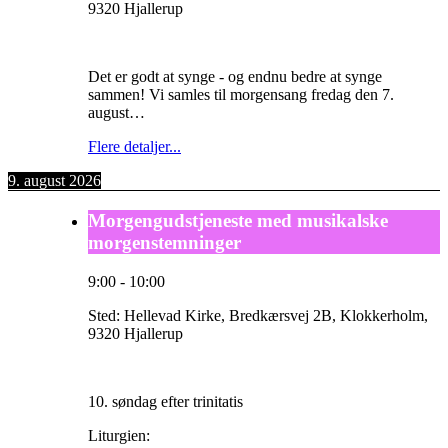
9320 Hjallerup
Det er godt at synge - og endnu bedre at synge
sammen! Vi samles til morgensang fredag den 7.
august…
Flere detaljer...
9. august 2026
Morgengudstjeneste med musikalske
morgenstemninger
9:00
-
10:00
Sted:
Hellevad Kirke, Bredkærsvej 2B, Klokkerholm,
9320 Hjallerup
10. søndag efter trinitatis
Liturgien: