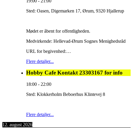
19:00
-
21:00
Sted:
Oasen, Digemarken 17, Ørum, 9320 Hjallerup
Mødet er åbent for offentligheden.
Medvirkende: Hellevad-Ørum Sognes Menighedsråd
URL for begivenhed:…
Flere detaljer...
Hobby Cafe Kontakt 23303167 for info
18:00
-
22:00
Sted:
Klokkerholm Beboerhus Klintevej 8
Flere detaljer...
12. august 2026