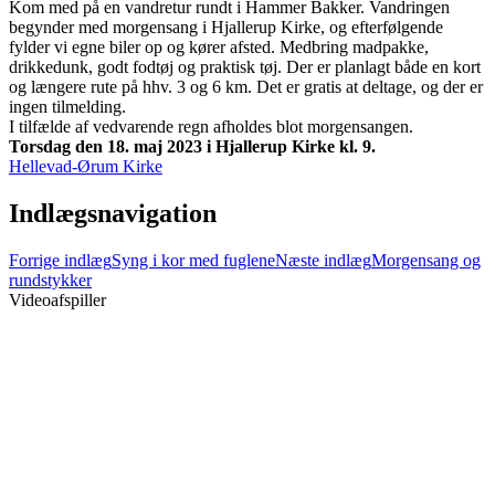
Kom med på en vandretur rundt i Hammer Bakker. Vandringen
begynder med morgensang i Hjallerup Kirke, og efterfølgende
fylder vi egne biler op og kører afsted. Medbring madpakke,
drikkedunk, godt fodtøj og praktisk tøj. Der er planlagt både en kort
og længere rute på hhv. 3 og 6 km. Det er gratis at deltage, og der er
ingen tilmelding.
I tilfælde af vedvarende regn afholdes blot morgensangen.
Torsdag den 18. maj 2023 i Hjallerup Kirke kl. 9.
Hellevad-Ørum Kirke
Indlægsnavigation
Forrige indlæg
Syng i kor med fuglene
Næste indlæg
Morgensang og
rundstykker
Videoafspiller