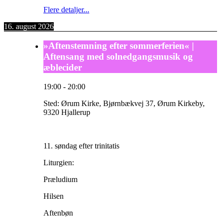
Flere detaljer...
16. august 2026
»Aftenstemning efter sommerferien« |
Aftensang med solnedgangsmusik og
æblecider
19:00
-
20:00
Sted:
Ørum Kirke, Bjørnbækvej 37, Ørum Kirkeby,
9320 Hjallerup
11. søndag efter trinitatis
Liturgien:
Præludium
Hilsen
Aftenbøn