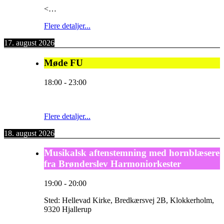
<…
Flere detaljer...
17. august 2026
Møde FU
18:00
-
23:00
Flere detaljer...
18. august 2026
Musikalsk aftenstemning med hornblæsere
fra Brønderslev Harmoniorkester
19:00
-
20:00
Sted:
Hellevad Kirke, Bredkærsvej 2B, Klokkerholm,
9320 Hjallerup