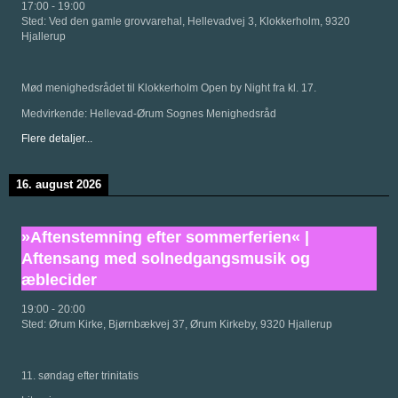
17:00
-
19:00
Sted:
Ved den gamle grovvarehal, Hellevadvej 3, Klokkerholm, 9320
Hjallerup
Mød menighedsrådet til Klokkerholm Open by Night fra kl. 17.
Medvirkende: Hellevad-Ørum Sognes Menighedsråd
Flere detaljer...
16. august 2026
»Aftenstemning efter sommerferien« |
Aftensang med solnedgangsmusik og
æblecider
19:00
-
20:00
Sted:
Ørum Kirke, Bjørnbækvej 37, Ørum Kirkeby, 9320 Hjallerup
11. søndag efter trinitatis