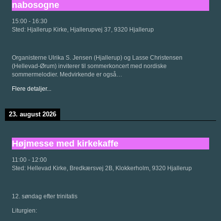
nabosogne
15:00
-
16:30
Sted:
Hjallerup Kirke, Hjallerupvej 37, 9320 Hjallerup
Organisterne Ulrika S. Jensen (Hjallerup) og Lasse Christensen
(Hellevad-Ørum) inviterer til sommerkoncert med nordiske
sommermelodier. Medvirkende er også…
Flere detaljer...
23. august 2026
Højmesse med kirkekaffe
11:00
-
12:00
Sted:
Hellevad Kirke, Bredkærsvej 2B, Klokkerholm, 9320 Hjallerup
12. søndag efter trinitatis
Liturgien: