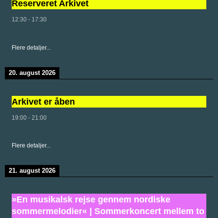
Reserveret Arkivet
12:30
-
17:30
Flere detaljer...
20. august 2026
Arkivet er åben
19:00
-
21:00
Flere detaljer...
21. august 2026
»En musikalsk rejse gennem nordiske
sommermelodier« | Sommerkoncert mellem to