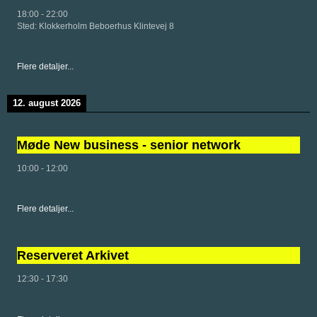
18:00
-
22:00
Sted:
Klokkerholm Beboerhus Klintevej 8
Flere detaljer...
12. august 2026
Møde New business - senior network
10:00
-
12:00
Flere detaljer...
Reserveret Arkivet
12:30
-
17:30