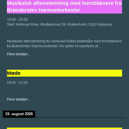
Musikalsk aftenstemning med hornblæsere fra
Brønderslev Harmoniorkester
19:00
-
20:00
Sted:
Hellevad Kirke, Bredkærsvej 2B, Klokkerholm, 9320 Hjallerup
Musikalsk aftenstemning fra Hellevad Kirkes klokketårn med hornblæsere
fra Brønderslev Harmoniorkester. De spiller et repertoire af…
Flere detaljer...
Møde
18:00
-
21:00
Flere detaljer...
19. august 2026