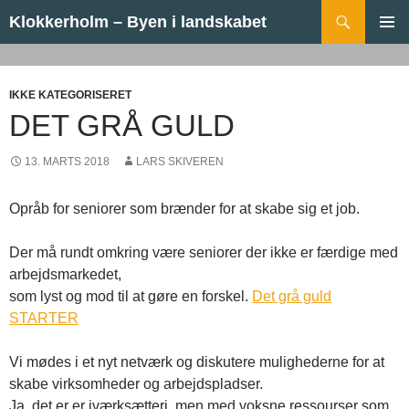
Hop til indhold
Søg
Klokkerholm – Byen i landskabet
PRIMÆ
MENU
IKKE KATEGORISERET
DET GRÅ GULD
13. MARTS 2018
LARS SKIVEREN
Opråb for seniorer som brænder for at skabe sig et job.
Der må rundt omkring være seniorer der ikke er færdige med
arbejdsmarkedet,
som lyst og mod til at gøre en forskel.
Det grå guld
STARTER
Vi mødes i et nyt netværk og diskutere mulighederne for at
skabe virksomheder og arbejdspladser.
Ja, det er er iværksætteri, men med voksne ressourser som