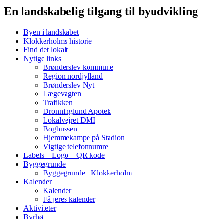
En landskabelig tilgang til byudvikling
Byen i landskabet
Klokkerholms historie
Find det lokalt
Nytige links
Brønderslev kommune
Region nordjylland
Brønderslev Nyt
Lægevagten
Trafikken
Dronninglund Apotek
Lokalvejret DMI
Bogbussen
Hjemmekampe på Stadion
Vigtige telefonnumre
Labels – Logo – QR kode
Byggegrunde
Byggegrunde i Klokkerholm
Kalender
Kalender
Få jeres kalender
Aktiviteter
Byrhøj