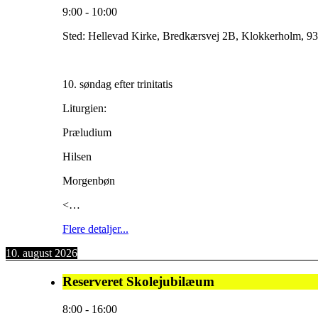
9:00
-
10:00
Sted:
Hellevad Kirke, Bredkærsvej 2B, Klokkerholm, 93
10. søndag efter trinitatis
Liturgien:
Præludium
Hilsen
Morgenbøn
<…
Flere detaljer...
10. august 2026
Reserveret Skolejubilæum
8:00
-
16:00