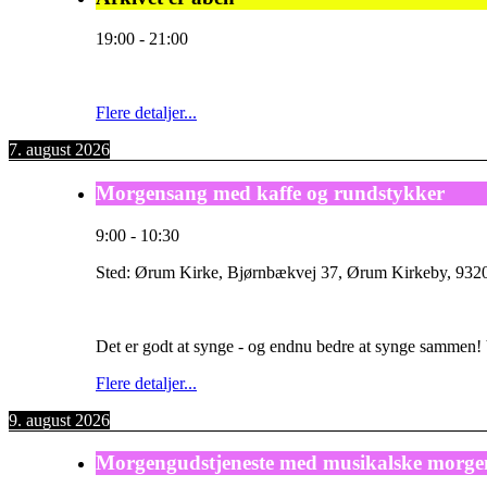
19:00
-
21:00
Flere detaljer...
7. august 2026
Morgensang med kaffe og rundstykker
9:00
-
10:30
Sted:
Ørum Kirke, Bjørnbækvej 37, Ørum Kirkeby, 9320
Det er godt at synge - og endnu bedre at synge sammen!
Flere detaljer...
9. august 2026
Morgengudstjeneste med musikalske morge