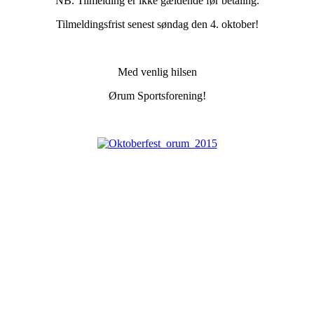
NB. Tilmelding er ikke gældende før betaling.
Tilmeldingsfrist senest søndag den 4. oktober!
Med venlig hilsen
Ørum Sportsforening!