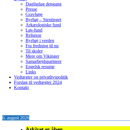
Dagligdag dengang
Presse
Gravhøje
Byrhøj – Stentinget
Arkæologiske fund
Løs-fund
Religion
Byrhøj i verden
Fra fredning til nu
Til skoler
Mere om Vikinger
Samarbejdspartnere
Engelsk resume
Links
Vedtægter og privatlivspolitik
Forslag til vedtægter 2024
Kontakt
6. august 2026
Arkivet er åben