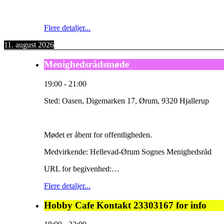
Flere detaljer...
11. august 2026
Menighedsrådsmøde
19:00
-
21:00
Sted:
Oasen, Digemarken 17, Ørum, 9320 Hjallerup
Mødet er åbent for offentligheden.
Medvirkende: Hellevad-Ørum Sognes Menighedsråd
URL for begivenhed:…
Flere detaljer...
Hobby Cafe Kontakt 23303167 for info