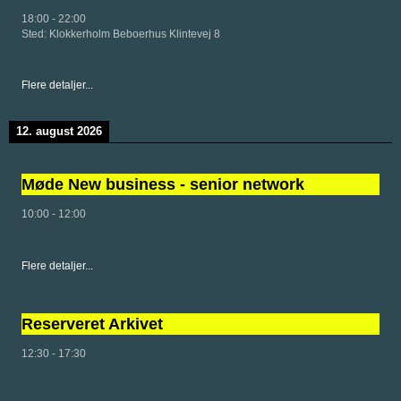
18:00
-
22:00
Sted:
Klokkerholm Beboerhus Klintevej 8
Flere detaljer...
12. august 2026
Møde New business - senior network
10:00
-
12:00
Flere detaljer...
Reserveret Arkivet
12:30
-
17:30