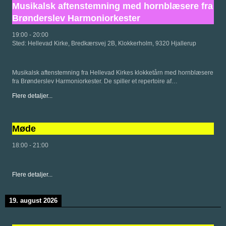
Musikalsk aftenstemning med hornblæsere fra
Brønderslev Harmoniorkester
19:00
-
20:00
Sted:
Hellevad Kirke, Bredkærsvej 2B, Klokkerholm, 9320 Hjallerup
Musikalsk aftenstemning fra Hellevad Kirkes klokketårn med hornblæsere
fra Brønderslev Harmoniorkester. De spiller et repertoire af…
Flere detaljer...
Møde
18:00
-
21:00
Flere detaljer...
19. august 2026