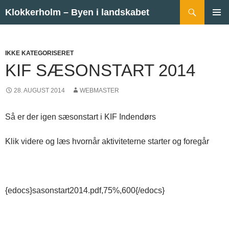
Hop til indhold
Søg
Klokkerholm – Byen i landskabet
PRIMÆ
MENU
IKKE KATEGORISERET
KIF SÆSONSTART 2014
28. AUGUST 2014
WEBMASTER
Så er der igen sæsonstart i KIF Indendørs
Klik videre og læs hvornår aktiviteterne starter og foregår
{edocs}sasonstart2014.pdf,75%,600{/edocs}