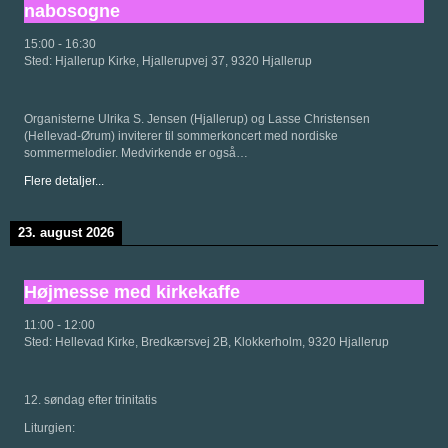
nabosogne
15:00
-
16:30
Sted:
Hjallerup Kirke, Hjallerupvej 37, 9320 Hjallerup
Organisterne Ulrika S. Jensen (Hjallerup) og Lasse Christensen
(Hellevad-Ørum) inviterer til sommerkoncert med nordiske
sommermelodier. Medvirkende er også…
Flere detaljer...
23. august 2026
Højmesse med kirkekaffe
11:00
-
12:00
Sted:
Hellevad Kirke, Bredkærsvej 2B, Klokkerholm, 9320 Hjallerup
12. søndag efter trinitatis
Liturgien: