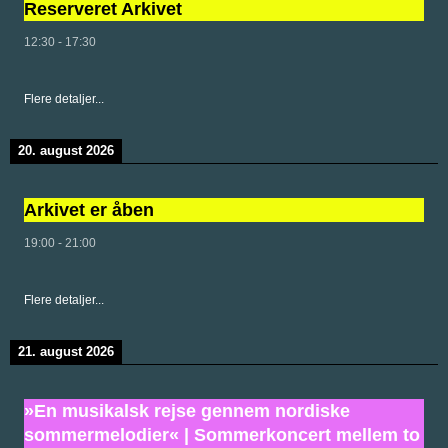
Reserveret Arkivet
12:30
-
17:30
Flere detaljer...
20. august 2026
Arkivet er åben
19:00
-
21:00
Flere detaljer...
21. august 2026
»En musikalsk rejse gennem nordiske
sommermelodier« | Sommerkoncert mellem to