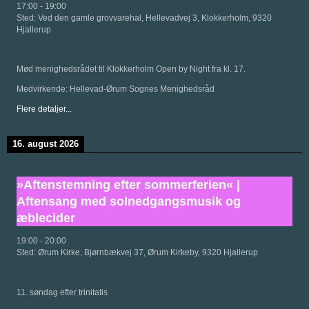
17:00
-
19:00
Sted:
Ved den gamle grovvarehal, Hellevadvej 3, Klokkerholm, 9320
Hjallerup
Mød menighedsrådet til Klokkerholm Open by Night fra kl. 17.
Medvirkende: Hellevad-Ørum Sognes Menighedsråd
Flere detaljer...
16. august 2026
»Aftenstemning efter sommerferien« |
Aftensang med solnedgangsmusik og
æblecider
19:00
-
20:00
Sted:
Ørum Kirke, Bjørnbækvej 37, Ørum Kirkeby, 9320 Hjallerup
11. søndag efter trinitatis