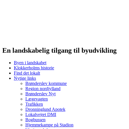
En landskabelig tilgang til byudvikling
Byen i landskabet
Klokkerholms historie
Find det lokalt
Nytige links
Brønderslev kommune
Region nordjylland
Brønderslev Nyt
Lægevagten
Trafikken
Dronninglund Apotek
Lokalvejret DMI
Bogbussen
Hjemmekampe på Stadion