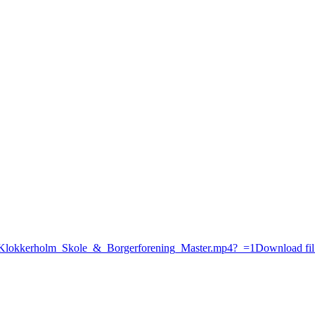
11/Klokkerholm_Skole_&_Borgerforening_Master.mp4?_=1
Download fil