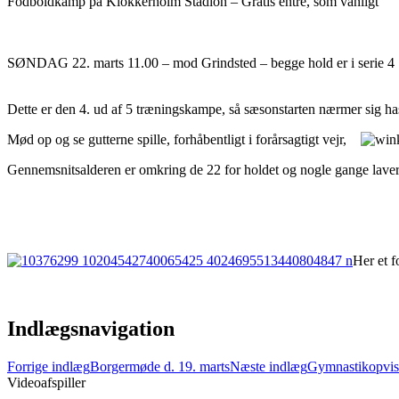
Fodboldkamp på Klokkerholm Stadion –
Gratis entré, som vanligt
SØNDAG 22. marts 11.0
Dette er den 4. ud af 5 træningskampe, så sæsonstarten nærmer sig has
Mød op og se gutterne spille, forhåbentligt i forårsagtigt vejr,
Gennemsnitsalderen er omkring de 22 for holdet og nogle gange lavere
Her et f
Indlægsnavigation
Forrige indlæg
Borgermøde d. 19. marts
Næste indlæg
Gymnastikopvisn
Videoafspiller