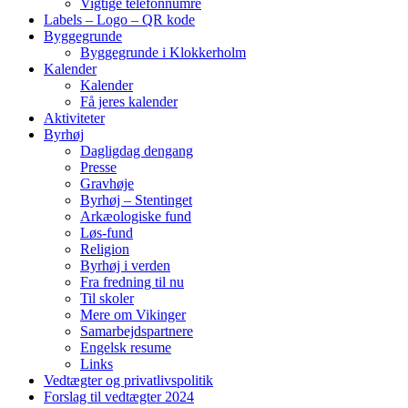
Vigtige telefonnumre
Labels – Logo – QR kode
Byggegrunde
Byggegrunde i Klokkerholm
Kalender
Kalender
Få jeres kalender
Aktiviteter
Byrhøj
Dagligdag dengang
Presse
Gravhøje
Byrhøj – Stentinget
Arkæologiske fund
Løs-fund
Religion
Byrhøj i verden
Fra fredning til nu
Til skoler
Mere om Vikinger
Samarbejdspartnere
Engelsk resume
Links
Vedtægter og privatlivspolitik
Forslag til vedtægter 2024