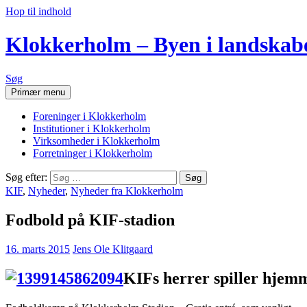
Hop til indhold
Klokkerholm – Byen i landskab
Søg
Primær menu
Foreninger i Klokkerholm
Institutioner i Klokkerholm
Virksomheder i Klokkerholm
Forretninger i Klokkerholm
Søg efter:
KIF
,
Nyheder
,
Nyheder fra Klokkerholm
Fodbold på KIF-stadion
16. marts 2015
Jens Ole Klitgaard
KIFs herrer spiller hje