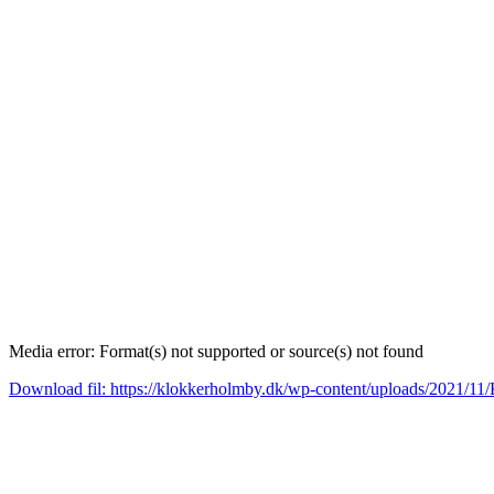
Media error: Format(s) not supported or source(s) not found
Download fil: https://klokkerholmby.dk/wp-content/uploads/2021/
00:00
Brug op/ned piletasterne for at skrue op eller ned for lyden.