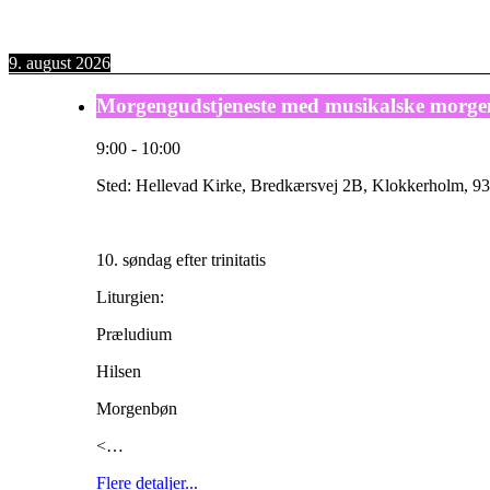
9. august 2026
Morgengudstjeneste med musikalske morge
9:00
-
10:00
Sted:
Hellevad Kirke, Bredkærsvej 2B, Klokkerholm, 93
10. søndag efter trinitatis
Liturgien:
Præludium
Hilsen
Morgenbøn
<…
Flere detaljer...