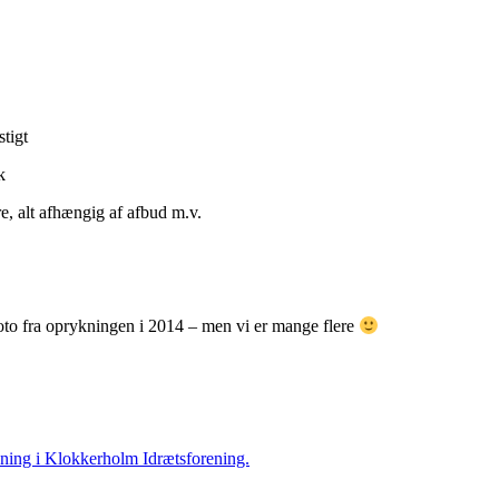
0 – mod Grindsted – b
tigt
, alt afhængig af afbud m.v.
oto fra oprykningen i 2014 – men vi er mange flere
ing i Klokkerholm Idrætsforening.