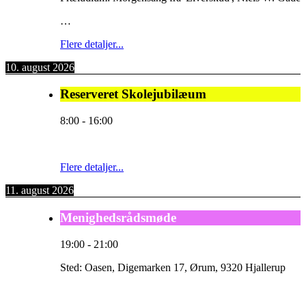
…
Flere detaljer...
10. august 2026
Reserveret Skolejubilæum
8:00
-
16:00
Flere detaljer...
11. august 2026
Menighedsrådsmøde
19:00
-
21:00
Sted:
Oasen, Digemarken 17, Ørum, 9320 Hjallerup