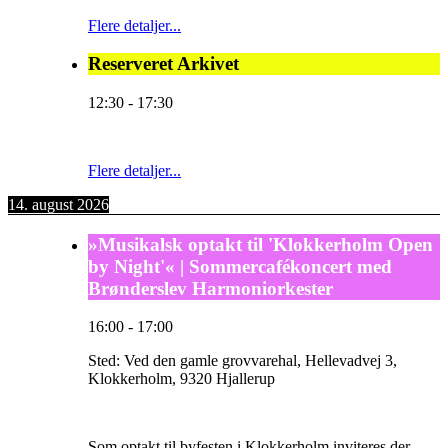
Flere detaljer...
Reserveret Arkivet
12:30
-
17:30
Flere detaljer...
14. august 2026
»Musikalsk optakt til 'Klokkerholm Open
by Night'« | Sommercafékoncert med
Brønderslev Harmoniorkester
16:00
-
17:00
Sted:
Ved den gamle grovvarehal, Hellevadvej 3,
Klokkerholm, 9320 Hjallerup
Som optakt til byfesten i Klokkerholm inviteres der