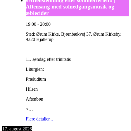
»Aftenstemning efter sommerferien« |
Aftensang med solnedgangsmusik og
æblecider
19:00
-
20:00
Sted:
Ørum Kirke, Bjørnbækvej 37, Ørum Kirkeby,
9320 Hjallerup
11. søndag efter trinitatis
Liturgien:
Præludium
Hilsen
Aftenbøn
<…
Flere detaljer...
17. august 2026