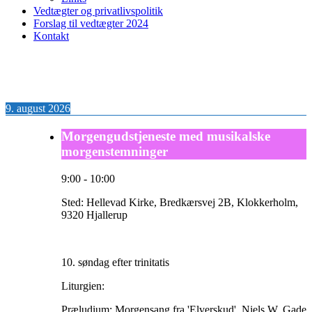
Vedtægter og privatlivspolitik
Forslag til vedtægter 2024
Kontakt
9. august 2026
Morgengudstjeneste med musikalske
morgenstemninger
9:00
-
10:00
Sted:
Hellevad Kirke, Bredkærsvej 2B, Klokkerholm,
9320 Hjallerup
10. søndag efter trinitatis
Liturgien:
Præludium: Morgensang fra 'Elverskud', Niels W. Gade