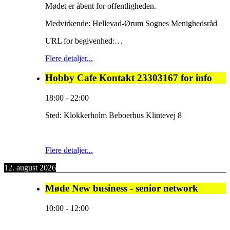
Mødet er åbent for offentligheden.
Medvirkende: Hellevad-Ørum Sognes Menighedsråd
URL for begivenhed:…
Flere detaljer...
Hobby Cafe Kontakt 23303167 for info
18:00
-
22:00
Sted:
Klokkerholm Beboerhus Klintevej 8
Flere detaljer...
12. august 2026
Møde New business - senior network
10:00
-
12:00