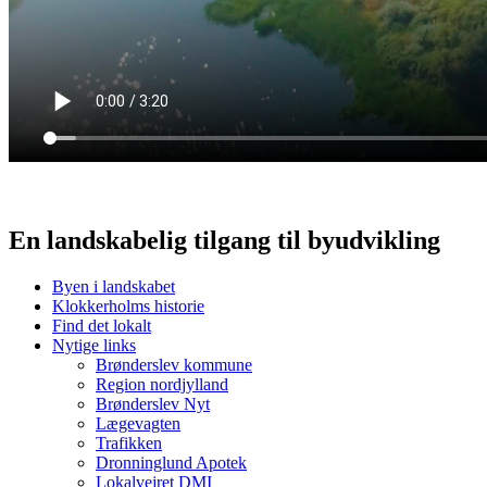
En landskabelig tilgang til byudvikling
Byen i landskabet
Klokkerholms historie
Find det lokalt
Nytige links
Brønderslev kommune
Region nordjylland
Brønderslev Nyt
Lægevagten
Trafikken
Dronninglund Apotek
Lokalvejret DMI