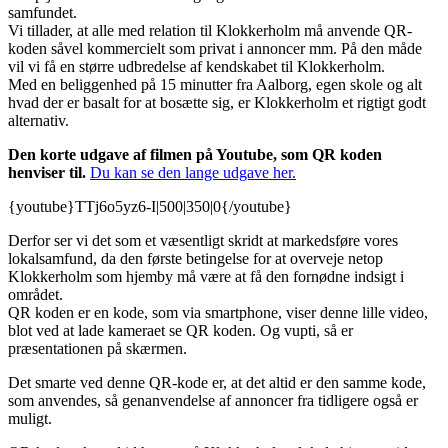
samfundet.
Vi tillader, at alle med relation til Klokkerholm må anvende QR-
koden såvel kommercielt som privat i annoncer mm. På den måde
vil vi få en større udbredelse af kendskabet til Klokkerholm.
Med en beliggenhed på 15 minutter fra Aalborg, egen skole og alt
hvad der er basalt for at bosætte sig, er Klokkerholm et rigtigt godt
alternativ.
Den korte udgave af filmen på Youtube, som QR koden
henviser til.
Du kan se den lange udgave her.
{youtube}TTj6o5yz6-I|500|350|0{/youtube}
Derfor ser vi det som et væsentligt skridt at markedsføre vores
lokalsamfund, da den første betingelse for at overveje netop
Klokkerholm som hjemby må være at få den fornødne indsigt i
området.
QR koden er en kode, som via smartphone, viser denne lille video,
blot ved at lade kameraet se QR koden. Og vupti, så er
præsentationen på skærmen.
Det smarte ved denne QR-kode er, at det altid er den samme kode,
som anvendes, så genanvendelse af annoncer fra tidligere også er
muligt.