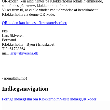
QR-koden, kan altid hentes på Klokkerholms lokale hjemmeside,
som findes på: www. klokkerholminfo.dk
Vi ser frem til, at vi alle vinder ved udbredelse af kendskabet til
Klokkerholm via denne QR-kode.
QR koden kan hentes i flere størrelser her.
Pbs.
Lars Skiveren
Formand
Klokkerholm – Byen i landskabet
Tlf.: 61728364
mail
lars@skiverens.dk
{nomultithumb}
Indlægsnavigation
Forrige indlæg
Film om Klokkerholm
Næste indlæg
QR koder