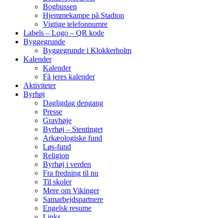
Bogbussen
Hjemmekampe på Stadion
Vigtige telefonnumre
Labels – Logo – QR kode
Byggegrunde
Byggegrunde i Klokkerholm
Kalender
Kalender
Få jeres kalender
Aktiviteter
Byrhøj
Dagligdag dengang
Presse
Gravhøje
Byrhøj – Stentinget
Arkæologiske fund
Løs-fund
Religion
Byrhøj i verden
Fra fredning til nu
Til skoler
Mere om Vikinger
Samarbejdspartnere
Engelsk resume
Links