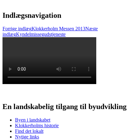
Indlægsnavigation
Forrige indlæg
Klokkerholm Messen 2013
Næste
indlæg
Kyndelmissegudstjeneste
En landskabelig tilgang til byudvikling
Byen i landskabet
Klokkerholms historie
Find det lokalt
Nytige links