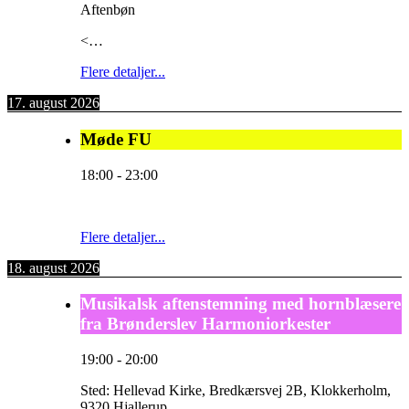
Aftenbøn
<…
Flere detaljer...
17. august 2026
Møde FU
18:00
-
23:00
Flere detaljer...
18. august 2026
Musikalsk aftenstemning med hornblæsere
fra Brønderslev Harmoniorkester
19:00
-
20:00
Sted:
Hellevad Kirke, Bredkærsvej 2B, Klokkerholm,
9320 Hjallerup