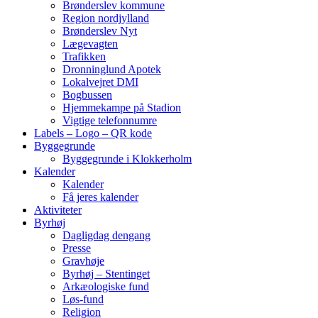
Brønderslev kommune
Region nordjylland
Brønderslev Nyt
Lægevagten
Trafikken
Dronninglund Apotek
Lokalvejret DMI
Bogbussen
Hjemmekampe på Stadion
Vigtige telefonnumre
Labels – Logo – QR kode
Byggegrunde
Byggegrunde i Klokkerholm
Kalender
Kalender
Få jeres kalender
Aktiviteter
Byrhøj
Dagligdag dengang
Presse
Gravhøje
Byrhøj – Stentinget
Arkæologiske fund
Løs-fund
Religion