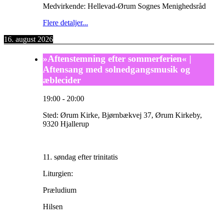
Medvirkende: Hellevad-Ørum Sognes Menighedsråd
Flere detaljer...
16. august 2026
»Aftenstemning efter sommerferien« |
Aftensang med solnedgangsmusik og
æblecider
19:00
-
20:00
Sted:
Ørum Kirke, Bjørnbækvej 37, Ørum Kirkeby,
9320 Hjallerup
11. søndag efter trinitatis
Liturgien:
Præludium
Hilsen