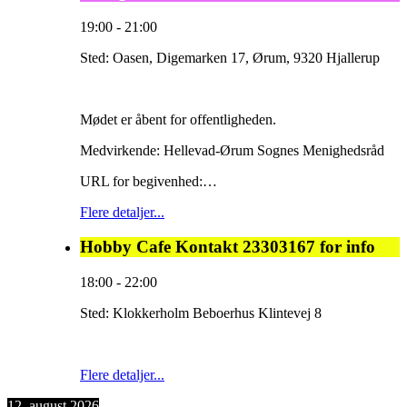
19:00
-
21:00
Sted:
Oasen, Digemarken 17, Ørum, 9320 Hjallerup
Mødet er åbent for offentligheden.
Medvirkende: Hellevad-Ørum Sognes Menighedsråd
URL for begivenhed:…
Flere detaljer...
Hobby Cafe Kontakt 23303167 for info
18:00
-
22:00
Sted:
Klokkerholm Beboerhus Klintevej 8
Flere detaljer...
12. august 2026