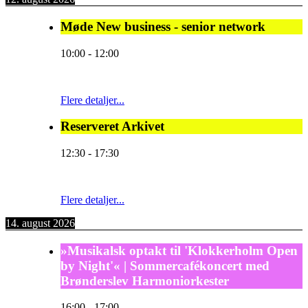
Møde New business - senior network
10:00
-
12:00
Flere detaljer...
Reserveret Arkivet
12:30
-
17:30
Flere detaljer...
14. august 2026
»Musikalsk optakt til 'Klokkerholm Open
by Night'« | Sommercafékoncert med
Brønderslev Harmoniorkester
16:00
-
17:00