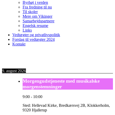
Byrhøj i verden
Fra fredning til nu
Til skoler
Mere om Vikinger
Samarbejdspartnere
Engelsk resume
Links
Vedtægter og privatlivspolitik
Forslag til vedtægter 2024
Kontakt
9. august 2026
Morgengudstjeneste med musikalske
morgenstemninger
9:00
-
10:00
Sted:
Hellevad Kirke, Bredkærsvej 2B, Klokkerholm,
9320 Hjallerup