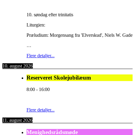
10. søndag efter trinitatis
Liturgien:
Præludium: Morgensang fra 'Elverskud', Niels W. Gade
…
Flere detaljer...
10. august 2026
Reserveret Skolejubilæum
8:00
-
16:00
Flere detaljer...
11. august 2026
Menighedsrådsmøde